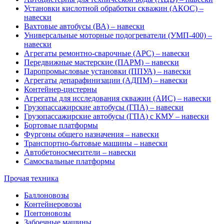
Установки кислотной обработки скважин (АКОС) –
навески
Вахтовые автобусы (ВА) – навески
Универсальные моторные подогреватели (УМП-400) –
навески
Агрегаты ремонтно-сварочные (АРС) – навески
Передвижные мастерские (ПАРМ) – навески
Паропромысловые установки (ППУА) – навески
Агрегаты депарафинизации (АДПМ) – навески
Контейнер-цистерны
Агрегаты для исследования скважин (АИС) – навески
Грузопассажирские автобусы (ГПА) – навески
Грузопассажирские автобусы (ГПА) с КМУ – навески
Бортовые платформы
Фургоны общего назначения – навески
Транспортно-бытовые машины – навески
Автобетоносмесители – навески
Самосвальные платформы
Прочая техника
Баллоновозы
Контейнеровозы
Понтоновозы
Забоечные машины