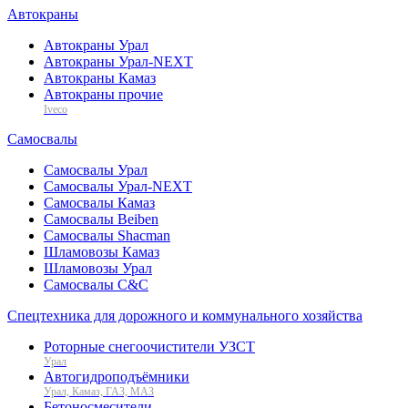
Автокраны
Автокраны Урал
Автокраны Урал-NEXT
Автокраны Камаз
Автокраны прочие
Iveco
Самосвалы
Самосвалы Урал
Самосвалы Урал-NEXT
Самосвалы Камаз
Самосвалы Beiben
Самосвалы Shacman
Шламовозы Камаз
Шламовозы Урал
Самосвалы C&C
Спецтехника для дорожного и коммунального хозяйства
Роторные снегоочистители УЗСТ
Урал
Автогидроподъёмники
Урал, Камаз, ГАЗ, МАЗ
Бетоносмесители