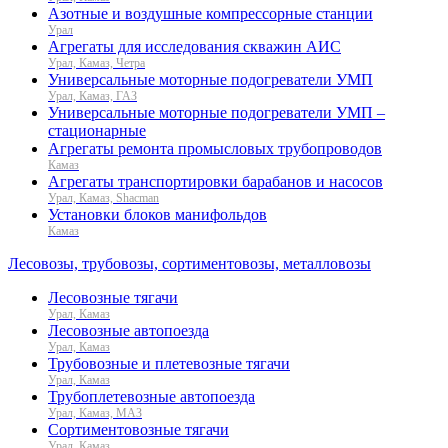
Азотные и воздушные компрессорные станции
Урал
Агрегаты для исследования скважин АИС
Урал, Камаз, Четра
Универсальные моторные подогреватели УМП
Урал, Камаз, ГАЗ
Универсальные моторные подогреватели УМП –
стационарные
Агрегаты ремонта промысловых трубопроводов
Камаз
Агрегаты транспортировки барабанов и насосов
Урал, Камаз, Shacman
Установки блоков манифольдов
Камаз
Лесовозы, трубовозы, сортиментовозы, металловозы
Лесовозные тягачи
Урал, Камаз
Лесовозные автопоезда
Урал, Камаз
Трубовозные и плетевозные тягачи
Урал, Камаз
Трубоплетевозные автопоезда
Урал, Камаз, МАЗ
Сортиментовозные тягачи
Урал, Камаз