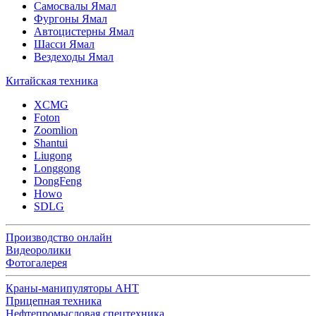
Самосвалы Ямал
Фургоны Ямал
Автоцистерны Ямал
Шасси Ямал
Вездеходы Ямал
Китайская техника
XCMG
Foton
Zoomlion
Shantui
Liugong
Longgong
DongFeng
Howo
SDLG
Производство онлайн
Видеоролики
Фотогалерея
Краны-манипуляторы АНТ
Прицепная техника
Нефтепромысловая спецтехника