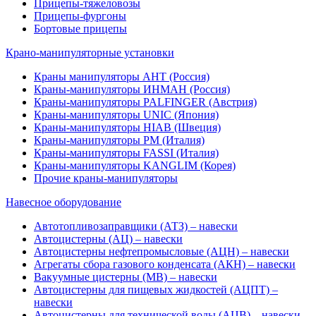
Прицепы-тяжеловозы
Прицепы-фургоны
Бортовые прицепы
Крано-манипуляторные установки
Краны манипуляторы АНТ (Россия)
Краны-манипуляторы ИНМАН (Россия)
Краны-манипуляторы PALFINGER (Австрия)
Краны-манипуляторы UNIC (Япония)
Краны-манипуляторы HIAB (Швеция)
Краны-манипуляторы PM (Италия)
Краны-манипуляторы FASSI (Италия)
Краны-манипуляторы KANGLIM (Корея)
Прочие краны-манипуляторы
Навесное оборудование
Автотопливозаправщики (АТЗ) – навески
Автоцистерны (АЦ) – навески
Автоцистерны нефтепромысловые (АЦН) – навески
Агрегаты сбора газового конденсата (АКН) – навески
Вакуумные цистерны (МВ) – навески
Автоцистерны для пищевых жидкостей (АЦПТ) –
навески
Автоцистерны для технической воды (АЦВ) – навески