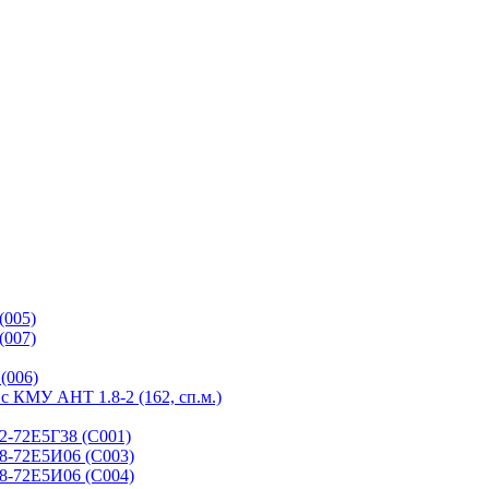
(005)
(007)
(006)
с КМУ АНТ 1.8-2 (162, сп.м.)
2-72Е5Г38 (С001)
8-72Е5И06 (С003)
8-72Е5И06 (С004)