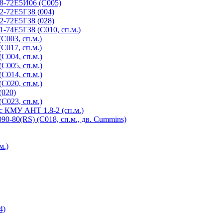
8-72Е5И06 (С005)
-72Е5Г38 (004)
-72Е5Г38 (028)
-74Е5Г38 (C010, сп.м.)
С003, сп.м.)
С017, сп.м.)
С004, сп.м.)
С005, сп.м.)
С014, сп.м.)
С020, сп.м.)
(020)
С023, сп.м.)
с КМУ АНТ 1.8-2 (сп.м.)
-80(RS) (С018, сп.м., дв. Cummins)
м.)
4)