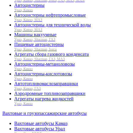
Урал, Камаз, Shacman, Iveco, ГАЗ, МАЗ, MAN
Автоцистерны
Урал, Камаз
Автоцистерны нефтепромысловые
Урал, Камаз, МАЗ
Автоцистерны для технической воды
Урал, Камаз, МАЗ
Машины вакуумные
Урал, Камаз, Shacman, ГАЗ
Пищевые автоцистерны
Урал, Камаз, Shacman, Iveco
Агрегаты сбора газового конденсата
Урал, Камаз, Shacman, ГАЗ, МАЗ
Автоцистерны-метаноловозы
Урал, Камаз
Автоцистерны-кислотовозы
Урал, Камаз
Автотопливомаслозаправщики
Урал, Камаз, ГАЗ
Аэродромные топливозаправщики
Агрегаты нагрева жидкостей
Урал, Камаз
Вахтовые и грузопассажирские автобусы
Вахтовые автобусы Камаз
Вахтовые автобусы Урал