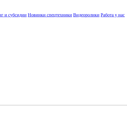
нг и субсидии
Новинки спецтехники
Видеоролики
Работа у нас