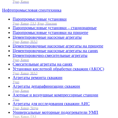
Урал, Камаз
Нефтепромысловая спецтехника
Паропромысловые установки
Урал, Камаз, ГАЗ, Краз, Shacman
Паропромысловые установки – стационарные
Паропромысловые установки на прицепе
Цементировочные насосные агрегаты
Урал, Камаз, МАЗ
Цементировочные насосные агрегаты на прицепе
Цементировочные насосные агрегаты на санях
Цементировочно-смесительные агрегаты
Урал, Камаз
Смесительные агрегаты на санях
Установки кислотной обработки скважин (АКОС)
Урал, Камаз, МАЗ
Агрегаты ремонта скважин
Урал
Агрегаты депарафинизации скважин
Урал, Камаз
Азотные и воздушные компрессорные станции
Урал
Агрегаты для исследования скважин АИС
Урал, Камаз, Четра
Универсальные моторные подогреватели УМП
Урал, Камаз, ГАЗ