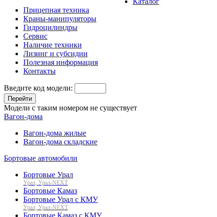
Каталог
Прицепная техника
Краны-манипуляторы
Гидроцилиндры
Сервис
Наличие техники
Лизинг и субсидии
Полезная информация
Контакты
Введите код модели:
Перейти
Модели с таким номером не существует
Вагон-дома
Вагон-дома жилые
Вагон-дома складские
Бортовые автомобили
Бортовые Урал
Урал, Урал-NEXT
Бортовые Камаз
Бортовые Урал с КМУ
Урал, Урал-NEXT
Бортовые Камаз с КМУ