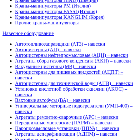
Краны-манипуляторы HIAB (Швеция)
Краны-манипуляторы PM (Италия)
Краны-манипуляторы FASSI (Италия)
Краны-манипуляторы KANGLIM (Корея)
Прочие краны-манипуляторы
Навесное оборудование
Автотопливозаправщики (АТЗ) – навески
Автоцистерны (АЦ) – навески
Автоцистерны нефтепромысловые (АЦН) – навески
Агрегаты сбора газового конденсата (АКН) – навески
Вакуумные цистерны (МВ) – навески
Автоцистерны для пищевых жидкостей (АЦПТ) –
навески
Автоцистерны для технической воды (АЦВ) – навески
Установки кислотной обработки скважин (АКОС) –
навески
Вахтовые автобусы (ВА) – навески
Универсальные моторные подогреватели (УМП-400) –
навески
Агрегаты ремонтно-сварочные (АРС) – навески
Передвижные мастерские (ПАРМ) – навески
Паропромысловые установки (ППУА) – навески
Агрегаты депарафинизации (АДПМ) – навески
Контейнер-цистерны