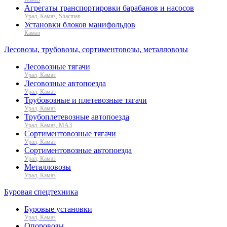
Агрегаты транспортировки барабанов и насосов
Урал, Камаз, Shacman
Установки блоков манифольдов
Камаз
Лесовозы, трубовозы, сортиментовозы, металловозы
Лесовозные тягачи
Урал, Камаз
Лесовозные автопоезда
Урал, Камаз
Трубовозные и плетевозные тягачи
Урал, Камаз
Трубоплетевозные автопоезда
Урал, Камаз, МАЗ
Сортиментовозные тягачи
Урал, Камаз
Сортиментовозные автопоезда
Урал, Камаз
Металловозы
Урал, Камаз
Буровая спецтехника
Буровые установки
Урал, Камаз
Опоровозы