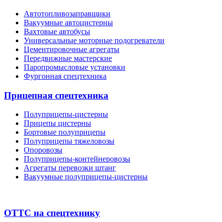
Автотопливозаправщики
Вакуумные автоцистерны
Вахтовые автобусы
Универсальные моторные подогреватели
Цементировочные агрегаты
Передвижные мастерские
Паропромысловые установки
Фургонная спецтехника
Прицепная спецтехника
Полуприцепы-цистерны
Прицепы цистерны
Бортовые полуприцепы
Полуприцепы тяжеловозы
Опоровозы
Полуприцепы-контейнеровозы
Агрегаты перевозки штанг
Вакуумные полуприцепы-цистерны
ОТТС на спецтехнику