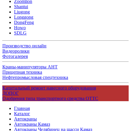
Zoomlion
Shantui
Liugong
Longgong
DongFeng
Howo
SDLG
Производство онлайн
Видеоролики
Фотогалерея
Краны-манипуляторы АНТ
Прицепная техника
Нефтепромысловая спецтехника
Капитальный ремонт навесного оборудования
ДОПОГ
Одобрения типа транспортного средства ОТТС
Главная
Каталог
Автокраны
Автокраны Камаз
Автокраны Челябинец на шасси Камаз