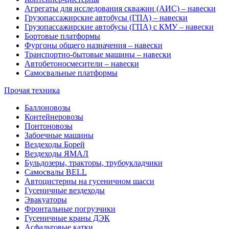
Агрегаты для исследования скважин (АИС) – навески
Грузопассажирские автобусы (ГПА) – навески
Грузопассажирские автобусы (ГПА) с КМУ – навески
Бортовые платформы
Фургоны общего назначения – навески
Транспортно-бытовые машины – навески
Автобетоносмесители – навески
Самосвальные платформы
Прочая техника
Баллоновозы
Контейнеровозы
Понтоновозы
Забоечные машины
Вездеходы Борей
Вездеходы ЯМАЛ
Бульдозеры, тракторы, трубоукладчики
Самосвалы BELL
Автоцистерны на гусеничном шасси
Гусеничные вездеходы
Эвакуаторы
Фронтальные погрузчики
Гусеничные краны ДЭК
Асфальтовые катки