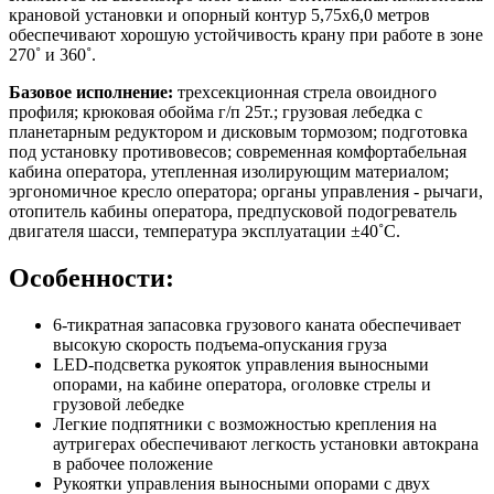
крановой установки и опорный контур 5,75х6,0 метров
обеспечивают хорошую устойчивость крану при работе в зоне
270˚ и 360˚.
Базовое исполнение:
трехсекционная стрела овоидного
профиля; крюковая обойма г/п 25т.; грузовая лебедка с
планетарным редуктором и дисковым тормозом; подготовка
под установку противовесов; современная комфортабельная
кабина оператора, утепленная изолирующим материалом;
эргономичное кресло оператора; органы управления - рычаги,
отопитель кабины оператора, предпусковой подогреватель
двигателя шасси, температура эксплуатации ±40˚С.
Особенности:
6-тикратная запасовка грузового каната обеспечивает
высокую скорость подъема-опускания груза
LED-подсветка рукояток управления выносными
опорами, на кабине оператора, оголовке стрелы и
грузовой лебедке
Легкие подпятники с возможностью крепления на
аутригерах обеспечивают легкость установки автокрана
в рабочее положение
Рукоятки управления выносными опорами с двух