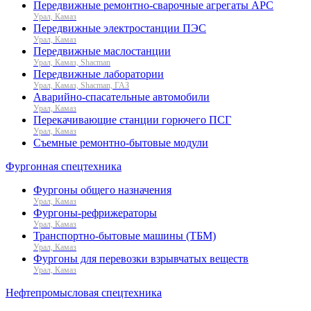
Передвижные ремонтно-сварочные агрегаты АРС
Урал, Камаз
Передвижные электростанции ПЭС
Урал, Камаз
Передвижные маслостанции
Урал, Камаз, Shacman
Передвижные лаборатории
Урал, Камаз, Shacman, ГАЗ
Аварийно-спасательные автомобили
Урал, Камаз
Перекачивающие станции горючего ПСГ
Урал, Камаз
Съемные ремонтно-бытовые модули
Фургонная спецтехника
Фургоны общего назначения
Урал, Камаз
Фургоны-рефрижераторы
Урал, Камаз
Транспортно-бытовые машины (ТБМ)
Урал, Камаз
Фургоны для перевозки взрывчатых веществ
Урал, Камаз
Нефтепромысловая спецтехника