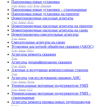
Паропромысловые установки
Урал, Камаз, ГАЗ, Краз, Shacman
Паропромысловые установки – стационарные
Паропромысловые установки на прицепе
Цементировочные насосные агрегаты
Урал, Камаз, МАЗ
Цементировочные насосные агрегаты на прицепе
Цементировочные насосные агрегаты на санях
Цементировочно-смесительные агрегаты
Урал, Камаз
Смесительные агрегаты на санях
Установки кислотной обработки скважин (АКОС)
Урал, Камаз, МАЗ
Агрегаты ремонта скважин
Урал
Агрегаты депарафинизации скважин
Урал, Камаз
Азотные и воздушные компрессорные станции
Урал
Агрегаты для исследования скважин АИС
Урал, Камаз, Четра
Универсальные моторные подогреватели УМП
Урал, Камаз, ГАЗ
Универсальные моторные подогреватели УМП –
стационарные
Агрегаты ремонта промысловых трубопроводов
Камаз