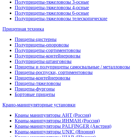
Полуприцепы-тяжеловозы 3-осные
Полуприцепы-тяжеловозы 4-осные
Полуприцепы-тяжеловозы 6-осные
Полуприцепы-тяжеловозы телескопические
Прицепная техника
Прицепы-цистерны
Полуприцепы-опоровозы
Полуприцепы-сортиментовозы
Полуприцепы-контейнеровозы
Полуприцепы-штанговозы
Прицепы и полуприцепы самосвальные / металловозы
Прицепы-роспуски, сортиментовозы
Прицепы-контейнеровозы
Прицепы-тяжеловозы
Прицепы-фургоны
Бортовые прицепы
Крано-манипуляторные установки
Краны манипуляторы АНТ (Россия)
Краны-манипуляторы ИНМАН (Россия)
Краны-манипуляторы PALFINGER (Австрия)
Краны-манипуляторы UNIC (Япония)