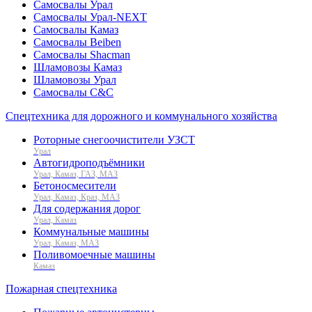
Самосвалы Урал
Самосвалы Урал-NEXT
Самосвалы Камаз
Самосвалы Beiben
Самосвалы Shacman
Шламовозы Камаз
Шламовозы Урал
Самосвалы C&C
Спецтехника для дорожного и коммунального хозяйства
Роторные снегоочистители УЗСТ
Урал
Автогидроподъёмники
Урал, Камаз, ГАЗ, МАЗ
Бетоносмесители
Урал, Камаз, Краз, МАЗ
Для содержания дорог
Урал, Камаз
Коммунальные машины
Урал, Камаз, МАЗ
Поливомоечные машины
Камаз
Пожарная спецтехника