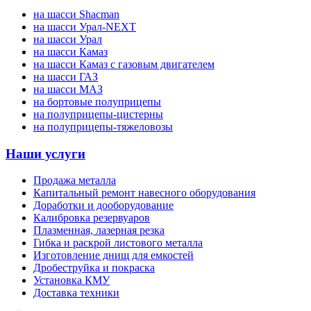
на шасси Shacman
на шасси Урал-NEXT
на шасси Урал
на шасси Камаз
на шасси Камаз с газовым двигателем
на шасси ГАЗ
на шасси МАЗ
на бортовые полуприцепы
на полуприцепы-цистерны
на полуприцепы-тяжеловозы
Наши услуги
Продажа металла
Капитальный ремонт навесного оборудования
Доработки и дооборудование
Калибровка резервуаров
Плазменная, лазерная резка
Гибка и раскрой листового металла
Изготовление днищ для емкостей
Дробеструйка и покраска
Установка КМУ
Доставка техники