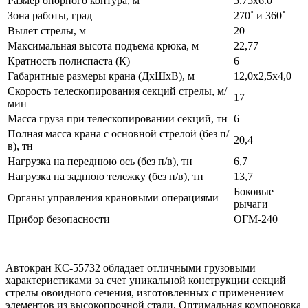
Размер опорного контура, м
5.75х6.0
Зона работы, град
270˚ и 360˚
Вылет стрелы, м
20
Максимальная высота подъема крюка, м
22,77
Кратность полиспаста (К)
6
Габаритные размеры крана (ДхШхВ), м
12,0х2,5х4,0
Скорость телескопирования секций стрелы, м/
17
мин
Масса груза при телескопировании секций, тн
6
Полная масса крана с основной стрелой (без п/
20,4
в), тн
Нагрузка на переднюю ось (без п/в), тн
6,7
Нагрузка на заднюю тележку (без п/в), тн
13,7
Боковые
Органы управления крановыми операциями
рычаги
Прибор безопасности
ОГМ-240
Автокран КС-55732 обладает отличными грузовыми
характеристиками за счет уникальной конструкции секций
стрелы овоидного сечения, изготовленных с применением
элементов из высокопрочной стали. Оптимальная компоновка