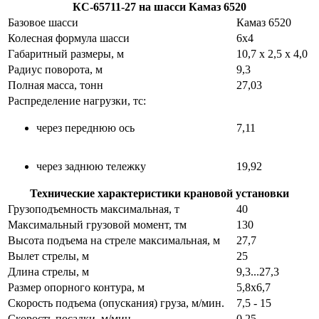
КС-65711-27 на шасси Камаз 6520
Базовое шасси
Камаз 6520
Колесная формула шасси
6х4
Габаритный размеры, м
10,7 х 2,5 х 4,0
Радиус поворота, м
9,3
Полная масса, тонн
27,03
Распределение нагрузки, тс:
через переднюю ось
7,11
через заднюю тележку
19,92
Технические характеристики крановой установки
Грузоподъемность максимальная, т
40
Максимальный грузовой момент, тм
130
Высота подъема на стреле максимальная, м
27,7
Вылет стрелы, м
25
Длина стрелы, м
9,3...27,3
Размер опорного контура, м
5,8х6,7
Скорость подъема (опускания) груза, м/мин.
7,5 - 15
Скорость посадки, м/мин
0,25