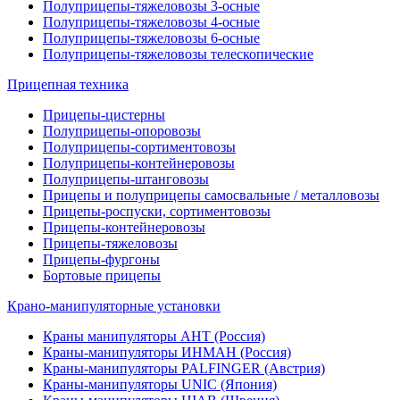
Полуприцепы-тяжеловозы 3-осные
Полуприцепы-тяжеловозы 4-осные
Полуприцепы-тяжеловозы 6-осные
Полуприцепы-тяжеловозы телескопические
Прицепная техника
Прицепы-цистерны
Полуприцепы-опоровозы
Полуприцепы-сортиментовозы
Полуприцепы-контейнеровозы
Полуприцепы-штанговозы
Прицепы и полуприцепы самосвальные / металловозы
Прицепы-роспуски, сортиментовозы
Прицепы-контейнеровозы
Прицепы-тяжеловозы
Прицепы-фургоны
Бортовые прицепы
Крано-манипуляторные установки
Краны манипуляторы АНТ (Россия)
Краны-манипуляторы ИНМАН (Россия)
Краны-манипуляторы PALFINGER (Австрия)
Краны-манипуляторы UNIC (Япония)