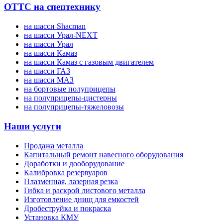
ОТТС на спецтехнику
на шасси Shacman
на шасси Урал-NEXT
на шасси Урал
на шасси Камаз
на шасси Камаз с газовым двигателем
на шасси ГАЗ
на шасси МАЗ
на бортовые полуприцепы
на полуприцепы-цистерны
на полуприцепы-тяжеловозы
Наши услуги
Продажа металла
Капитальный ремонт навесного оборудования
Доработки и дооборудование
Калибровка резервуаров
Плазменная, лазерная резка
Гибка и раскрой листового металла
Изготовление днищ для емкостей
Дробеструйка и покраска
Установка КМУ