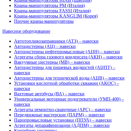
Краны-манипуляторы HIAB (Швеция)
Краны-манипуляторы PM (Италия)
Краны-манипуляторы FASSI (Италия)
Краны-манипуляторы KANGLIM (Корея)
Прочие краны-манипуляторы
Навесное оборудование
Автотопливозаправщики (АТЗ) – навески
Автоцистерны (АЦ) – навески
Автоцистерны нефтепромысловые (АЦН) – навески
Агрегаты сбора газового конденсата (АКН) – навески
Вакуумные цистерны (МВ) – навески
Автоцистерны для пищевых жидкостей (АЦПТ) –
навески
Автоцистерны для технической воды (АЦВ) – навески
Установки кислотной обработки скважин (АКОС) –
навески
Вахтовые автобусы (ВА) – навески
Универсальные моторные подогреватели (УМП-400) –
навески
Агрегаты ремонтно-сварочные (АРС) – навески
Передвижные мастерские (ПАРМ) – навески
Паропромысловые установки (ППУА) – навески
Агрегаты депарафинизации (АДПМ) – навески
Контейнер-цистерны