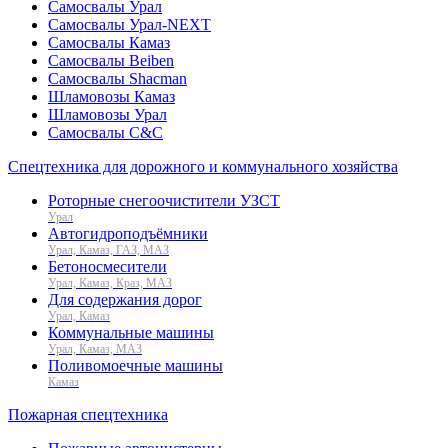
Самосвалы Урал
Самосвалы Урал-NEXT
Самосвалы Камаз
Самосвалы Beiben
Самосвалы Shacman
Шламовозы Камаз
Шламовозы Урал
Самосвалы C&C
Спецтехника для дорожного и коммунального хозяйства
Роторные снегоочистители УЗСТ
Урал
Автогидроподъёмники
Урал, Камаз, ГАЗ, МАЗ
Бетоносмесители
Урал, Камаз, Краз, МАЗ
Для содержания дорог
Урал, Камаз
Коммунальные машины
Урал, Камаз, МАЗ
Поливомоечные машины
Камаз
Пожарная спецтехника