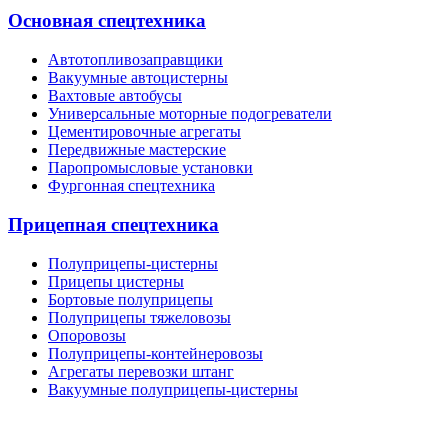
Основная спецтехника
Автотопливозаправщики
Вакуумные автоцистерны
Вахтовые автобусы
Универсальные моторные подогреватели
Цементировочные агрегаты
Передвижные мастерские
Паропромысловые установки
Фургонная спецтехника
Прицепная спецтехника
Полуприцепы-цистерны
Прицепы цистерны
Бортовые полуприцепы
Полуприцепы тяжеловозы
Опоровозы
Полуприцепы-контейнеровозы
Агрегаты перевозки штанг
Вакуумные полуприцепы-цистерны