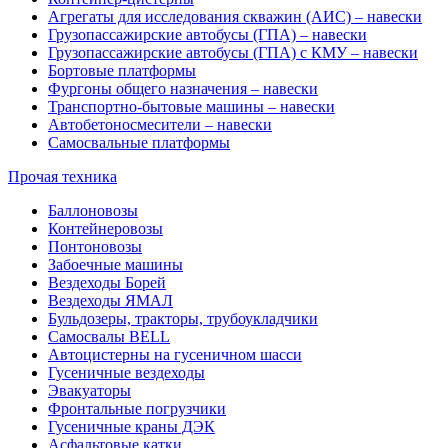
Агрегаты для исследования скважин (АИС) – навески
Грузопассажирские автобусы (ГПА) – навески
Грузопассажирские автобусы (ГПА) с КМУ – навески
Бортовые платформы
Фургоны общего назначения – навески
Транспортно-бытовые машины – навески
Автобетоносмесители – навески
Самосвальные платформы
Прочая техника
Баллоновозы
Контейнеровозы
Понтоновозы
Забоечные машины
Вездеходы Борей
Вездеходы ЯМАЛ
Бульдозеры, тракторы, трубоукладчики
Самосвалы BELL
Автоцистерны на гусеничном шасси
Гусеничные вездеходы
Эвакуаторы
Фронтальные погрузчики
Гусеничные краны ДЭК
Асфальтовые катки