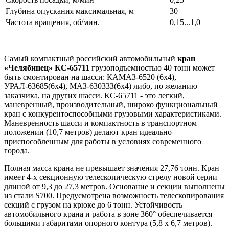
Глубина опускания максимальная, м
30
Частота вращения, об/мин.
0,15...1,0
Самый компактный российский автомобильный
кран
«Челябинец» КС-65711
грузоподъемностью 40 тонн может
быть смонтирован на шасси: КАМАЗ-6520 (6х4),
УРАЛ-63685(6x4), МАЗ-63033З(6х4) либо, по желанию
заказчика, на других шасси. КС-65711 - это легкий,
маневренный, производительный, широко функциональный
кран с конкурентоспособными грузовыми характеристиками.
Маневренность шасси и компактность в транспортном
положении (10,7 метров) делают кран идеально
приспособленным для работы в условиях современного
города.
Полная масса крана не превышает значения 27,76 тонн. Кран
имеет 4-х секционную телескопическую стрелу новой серии
длиной от 9,3 до 27,3 метров. Основание и секции выполнены
из стали S700. Предусмотрена возможность телескопирования
секций с грузом на крюке до 6 тонн. Устойчивость
автомобильного крана и работа в зоне 360° обеспечивается
большими габаритами опорного контура (5,8 х 6,7 метров).