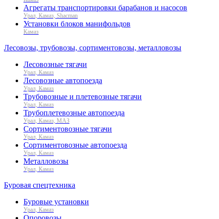
Агрегаты транспортировки барабанов и насосов
Урал, Камаз, Shacman
Установки блоков манифольдов
Камаз
Лесовозы, трубовозы, сортиментовозы, металловозы
Лесовозные тягачи
Урал, Камаз
Лесовозные автопоезда
Урал, Камаз
Трубовозные и плетевозные тягачи
Урал, Камаз
Трубоплетевозные автопоезда
Урал, Камаз, МАЗ
Сортиментовозные тягачи
Урал, Камаз
Сортиментовозные автопоезда
Урал, Камаз
Металловозы
Урал, Камаз
Буровая спецтехника
Буровые установки
Урал, Камаз
Опоровозы