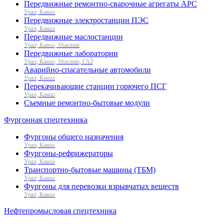
Передвижные ремонтно-сварочные агрегаты АРС
Урал, Камаз
Передвижные электростанции ПЭС
Урал, Камаз
Передвижные маслостанции
Урал, Камаз, Shacman
Передвижные лаборатории
Урал, Камаз, Shacman, ГАЗ
Аварийно-спасательные автомобили
Урал, Камаз
Перекачивающие станции горючего ПСГ
Урал, Камаз
Съемные ремонтно-бытовые модули
Фургонная спецтехника
Фургоны общего назначения
Урал, Камаз
Фургоны-рефрижераторы
Урал, Камаз
Транспортно-бытовые машины (ТБМ)
Урал, Камаз
Фургоны для перевозки взрывчатых веществ
Урал, Камаз
Нефтепромысловая спецтехника