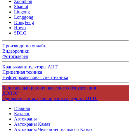
Zoomlion
Shantui
Liugong
Longgong
DongFeng
Howo
SDLG
Производство онлайн
Видеоролики
Фотогалерея
Краны-манипуляторы АНТ
Прицепная техника
Нефтепромысловая спецтехника
Капитальный ремонт навесного оборудования
ДОПОГ
Одобрения типа транспортного средства ОТТС
Главная
Каталог
Автокраны
Автокраны Камаз
Автокраны Челябинец на шасси Камаз