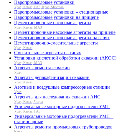
Паропромысловые установки
Урал, Камаз, ГАЗ, Краз, Shacman
Паропромысловые установки – стационарные
Паропромысловые установки на прицепе
Цементировочные насосные агрегаты
Урал, Камаз, МАЗ
Цементировочные насосные агрегаты на прицепе
Цементировочные насосные агрегаты на санях
Цементировочно-смесительные агрегаты
Урал, Камаз
Смесительные агрегаты на санях
Установки кислотной обработки скважин (АКОС)
Урал, Камаз, МАЗ
Агрегаты ремонта скважин
Урал
Агрегаты депарафинизации скважин
Урал, Камаз
Азотные и воздушные компрессорные станции
Урал
Агрегаты для исследования скважин АИС
Урал, Камаз, Четра
Универсальные моторные подогреватели УМП
Урал, Камаз, ГАЗ
Универсальные моторные подогреватели УМП –
стационарные
Агрегаты ремонта промысловых трубопроводов
Камаз