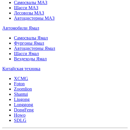
Самосвалы МАЗ
Шасси МАЗ
Лесовозы МАЗ
Автоцистерны МАЗ
Автомобили Ямал
Самосвалы Ямал
Фургоны Ямал
Автоцистерны Ямал
Шасси Ямал
Вездеходы Ямал
Китайская техника
XCMG
Foton
Zoomlion
Shantui
Liugong
Longgong
DongFeng
Howo
SDLG