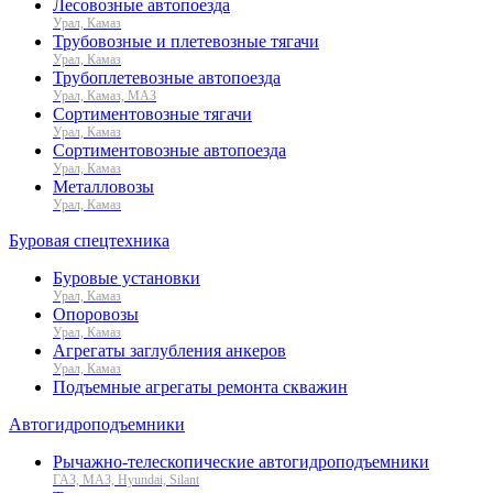
Лесовозные автопоезда
Урал, Камаз
Трубовозные и плетевозные тягачи
Урал, Камаз
Трубоплетевозные автопоезда
Урал, Камаз, МАЗ
Сортиментовозные тягачи
Урал, Камаз
Сортиментовозные автопоезда
Урал, Камаз
Металловозы
Урал, Камаз
Буровая спецтехника
Буровые установки
Урал, Камаз
Опоровозы
Урал, Камаз
Агрегаты заглубления анкеров
Урал, Камаз
Подъемные агрегаты ремонта скважин
Автогидроподъемники
Рычажно-телескопические автогидроподъемники
ГАЗ, МАЗ, Hyundai, Silant