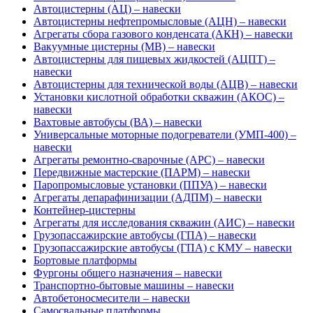
Автоцистерны (АЦ) – навески
Автоцистерны нефтепромысловые (АЦН) – навески
Агрегаты сбора газового конденсата (АКН) – навески
Вакуумные цистерны (МВ) – навески
Автоцистерны для пищевых жидкостей (АЦПТ) –
навески
Автоцистерны для технической воды (АЦВ) – навески
Установки кислотной обработки скважин (АКОС) –
навески
Вахтовые автобусы (ВА) – навески
Универсальные моторные подогреватели (УМП-400) –
навески
Агрегаты ремонтно-сварочные (АРС) – навески
Передвижные мастерские (ПАРМ) – навески
Паропромысловые установки (ППУА) – навески
Агрегаты депарафинизации (АДПМ) – навески
Контейнер-цистерны
Агрегаты для исследования скважин (АИС) – навески
Грузопассажирские автобусы (ГПА) – навески
Грузопассажирские автобусы (ГПА) с КМУ – навески
Бортовые платформы
Фургоны общего назначения – навески
Транспортно-бытовые машины – навески
Автобетоносмесители – навески
Самосвальные платформы