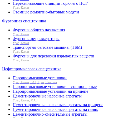
Перекачивающие станции горючего ПСГ
Урал, Камаз
Съемные ремонтно-бытовые модули
Фургонная спецтехника
Фургоны общего назначения
Урал, Камаз
Фургоны-рефрижераторы
Урал, Камаз
Транспортно-бытовые машины (ТБМ)
Урал, Камаз
Фургоны для перевозки взрывчатых веществ
Урал, Камаз
Нефтепромысловая спецтехника
Паропромысловые установки
Урал, Камаз, ГАЗ, Краз, Shacman
Паропромысловые установки – стационарные
Паропромысловые установки на прицепе
Цементировочные насосные агрегаты
Урал, Камаз, МАЗ
Цементировочные насосные агрегаты на прицепе
Цементировочные насосные агрегаты на санях
Цементировочно-смесительные агрегаты