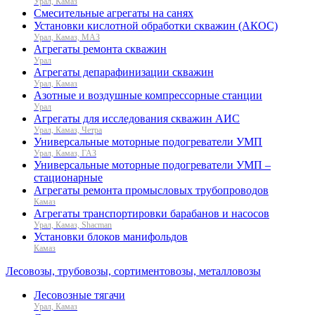
Урал, Камаз
Смесительные агрегаты на санях
Установки кислотной обработки скважин (АКОС)
Урал, Камаз, МАЗ
Агрегаты ремонта скважин
Урал
Агрегаты депарафинизации скважин
Урал, Камаз
Азотные и воздушные компрессорные станции
Урал
Агрегаты для исследования скважин АИС
Урал, Камаз, Четра
Универсальные моторные подогреватели УМП
Урал, Камаз, ГАЗ
Универсальные моторные подогреватели УМП –
стационарные
Агрегаты ремонта промысловых трубопроводов
Камаз
Агрегаты транспортировки барабанов и насосов
Урал, Камаз, Shacman
Установки блоков манифольдов
Камаз
Лесовозы, трубовозы, сортиментовозы, металловозы
Лесовозные тягачи
Урал, Камаз