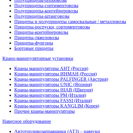
Полуприцепы-опоровозы
Полуприцепы-сортиментовозы
Полуприцепы-контейнеровозы
Полуприцепы-штанговозы
Прицепы и полуприцепы самосвальные / металловозы
Прицепы-роспуски, сортиментовозы
Прицепы-контейнеровозы
Прицепы-тяжеловозы
Прицепы-фургоны
Бортовые прицепы
Крано-манипуляторные установки
Краны манипуляторы АНТ (Россия)
Краны-манипуляторы ИНМАН (Россия)
Краны-манипуляторы PALFINGER (Австрия)
Краны-манипуляторы UNIC (Япония)
Краны-манипуляторы HIAB (Швеция)
Краны-манипуляторы PM (Италия)
Краны-манипуляторы FASSI (Италия)
Краны-манипуляторы KANGLIM (Корея)
Прочие краны-манипуляторы
Навесное оборудование
Автотопливозаправщики (АТЗ) – навески