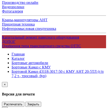
Производство онлайн
Видеоролики
Фотогалерея
Краны-манипуляторы АНТ
Прицепная техника
Нефтепромысловая спецтехника
Капитальный ремонт навесного оборудования
ДОПОГ
Одобрения типа транспортного средства ОТТС
Главная
Каталог
Бортовые автомобили
Бортовые Камаз с КМУ
Бортовой Камаз 43118-3017-50 с КМУ АНТ 20-5ТЛ (г/п
7,2 т., тросовый, бур)
×
Версия для печати
Распечатать
Закрыть