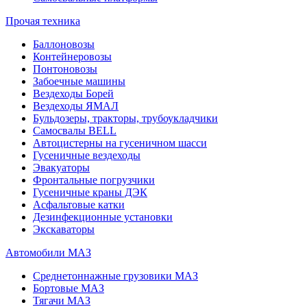
Прочая техника
Баллоновозы
Контейнеровозы
Понтоновозы
Забоечные машины
Вездеходы Борей
Вездеходы ЯМАЛ
Бульдозеры, тракторы, трубоукладчики
Самосвалы BELL
Автоцистерны на гусеничном шасси
Гусеничные вездеходы
Эвакуаторы
Фронтальные погрузчики
Гусеничные краны ДЭК
Асфальтовые катки
Дезинфекционные установки
Экскаваторы
Автомобили МАЗ
Среднетоннажные грузовики МАЗ
Бортовые МАЗ
Тягачи МАЗ