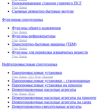
Перекачивающие станции горючего ПСГ
Урал, Камаз
Съемные ремонтно-бытовые модули
Фургонная спецтехника
Фургоны общего назначения
Урал, Камаз
Фургоны-рефрижераторы
Урал, Камаз
Транспортно-бытовые машины (ТБМ)
Урал, Камаз
Фургоны для перевозки взрывчатых веществ
Урал, Камаз
Нефтепромысловая спецтехника
Паропромысловые установки
Урал, Камаз, ГАЗ, Краз, Shacman
Паропромысловые установки – стационарные
Паропромысловые установки на прицепе
Цементировочные насосные агрегаты
Урал, Камаз, МАЗ
Цементировочные насосные агрегаты на прицепе
Цементировочные насосные агрегаты на санях
Цементировочно-смесительные агрегаты