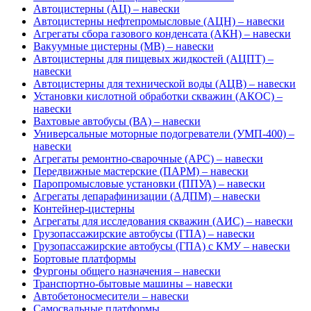
Автоцистерны (АЦ) – навески
Автоцистерны нефтепромысловые (АЦН) – навески
Агрегаты сбора газового конденсата (АКН) – навески
Вакуумные цистерны (МВ) – навески
Автоцистерны для пищевых жидкостей (АЦПТ) –
навески
Автоцистерны для технической воды (АЦВ) – навески
Установки кислотной обработки скважин (АКОС) –
навески
Вахтовые автобусы (ВА) – навески
Универсальные моторные подогреватели (УМП-400) –
навески
Агрегаты ремонтно-сварочные (АРС) – навески
Передвижные мастерские (ПАРМ) – навески
Паропромысловые установки (ППУА) – навески
Агрегаты депарафинизации (АДПМ) – навески
Контейнер-цистерны
Агрегаты для исследования скважин (АИС) – навески
Грузопассажирские автобусы (ГПА) – навески
Грузопассажирские автобусы (ГПА) с КМУ – навески
Бортовые платформы
Фургоны общего назначения – навески
Транспортно-бытовые машины – навески
Автобетоносмесители – навески
Самосвальные платформы