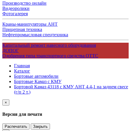
Производство онлайн
Видеоролики
Фотогалерея
Краны-манипуляторы АНТ
Прицепная техника
Нефтепромысловая спецтехника
Капитальный ремонт навесного оборудования
ДОПОГ
Одобрения типа транспортного средства ОТТС
Главная
Каталог
Бортовые автомобили
Бортовые Камаз с КМУ
Бортовой Камаз 43118 с КМУ АНТ 4.4-1 на заднем свесе
(г/п 2 т.)
×
Версия для печати
Распечатать
Закрыть