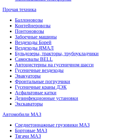
Прочая техника
Баллоновозы
Контейнеровозы
Понтоновозы
Забоечные машины
Вездеходы Борей
Вездеходы ЯМАЛ
Бульдозеры, тракторы, трубоукладчики
Самосвалы BELL
Автоцистерны на гусеничном шасси
Гусеничные вездеходы
Эвакуаторы
Фронтальные погрузчики
Гусеничные краны ДЭК
Асфальтовые катки
Дезинфекционные установки
Экскаваторы
Автомобили МАЗ
Среднетоннажные грузовики МАЗ
Бортовые МАЗ
Тягачи МАЗ