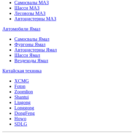
Самосвалы МАЗ
Шасси МАЗ
Лесовозы МАЗ
Автоцистерны МАЗ
Автомобили Ямал
Самосвалы Ямал
Фургоны Ямал
Автоцистерны Ямал
Шасси Ямал
Вездеходы Ямал
Китайская техника
XCMG
Foton
Zoomlion
Shantui
Liugong
Longgong
DongFeng
Howo
SDLG