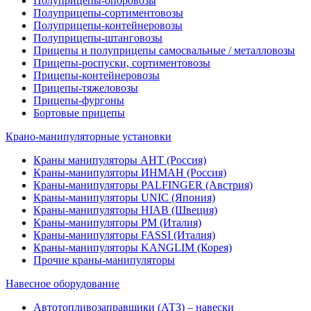
Полуприцепы-опоровозы
Полуприцепы-сортиментовозы
Полуприцепы-контейнеровозы
Полуприцепы-штанговозы
Прицепы и полуприцепы самосвальные / металловозы
Прицепы-роспуски, сортиментовозы
Прицепы-контейнеровозы
Прицепы-тяжеловозы
Прицепы-фургоны
Бортовые прицепы
Крано-манипуляторные установки
Краны манипуляторы АНТ (Россия)
Краны-манипуляторы ИНМАН (Россия)
Краны-манипуляторы PALFINGER (Австрия)
Краны-манипуляторы UNIC (Япония)
Краны-манипуляторы HIAB (Швеция)
Краны-манипуляторы PM (Италия)
Краны-манипуляторы FASSI (Италия)
Краны-манипуляторы KANGLIM (Корея)
Прочие краны-манипуляторы
Навесное оборудование
Автотопливозаправщики (АТЗ) – навески