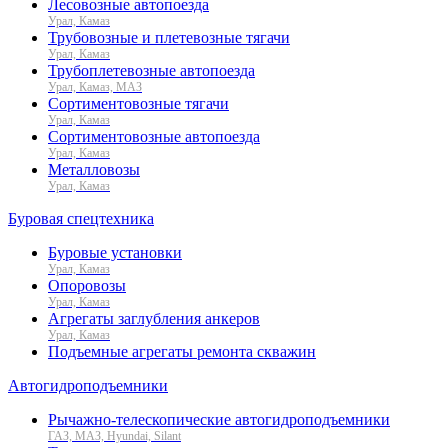
Лесовозные автопоезда
Урал, Камаз
Трубовозные и плетевозные тягачи
Урал, Камаз
Трубоплетевозные автопоезда
Урал, Камаз, МАЗ
Сортиментовозные тягачи
Урал, Камаз
Сортиментовозные автопоезда
Урал, Камаз
Металловозы
Урал, Камаз
Буровая спецтехника
Буровые установки
Урал, Камаз
Опоровозы
Урал, Камаз
Агрегаты заглубления анкеров
Урал, Камаз
Подъемные агрегаты ремонта скважин
Автогидроподъемники
Рычажно-телескопические автогидроподъемники
ГАЗ, МАЗ, Hyundai, Silant