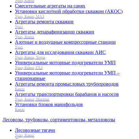
Урал, Камаз
Смесительные агрегаты на санях
Установки кислотной обработки скважин (АКОС)
Урал, Камаз, МАЗ
Агрегаты ремонта скважин
Урал
Агрегаты депарафинизации скважин
Урал, Камаз
Азотные и воздушные компрессорные станции
Урал
Агрегаты для исследования скважин АИС
Урал, Камаз, Четра
Универсальные моторные подогреватели УМП
Урал, Камаз, ГАЗ
Универсальные моторные подогреватели УМП –
стационарные
Агрегаты ремонта промысловых трубопроводов
Камаз
Агрегаты транспортировки барабанов и насосов
Урал, Камаз, Shacman
Установки блоков манифольдов
Камаз
Лесовозы, трубовозы, сортиментовозы, металловозы
Лесовозные тягачи
Урал, Камаз