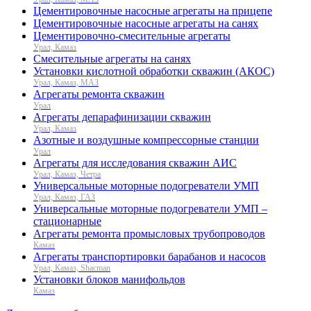
Цементировочные насосные агрегаты на прицепе
Цементировочные насосные агрегаты на санях
Цементировочно-смесительные агрегаты
Урал, Камаз
Смесительные агрегаты на санях
Установки кислотной обработки скважин (АКОС)
Урал, Камаз, МАЗ
Агрегаты ремонта скважин
Урал
Агрегаты депарафинизации скважин
Урал, Камаз
Азотные и воздушные компрессорные станции
Урал
Агрегаты для исследования скважин АИС
Урал, Камаз, Четра
Универсальные моторные подогреватели УМП
Урал, Камаз, ГАЗ
Универсальные моторные подогреватели УМП –
стационарные
Агрегаты ремонта промысловых трубопроводов
Камаз
Агрегаты транспортировки барабанов и насосов
Урал, Камаз, Shacman
Установки блоков манифольдов
Камаз