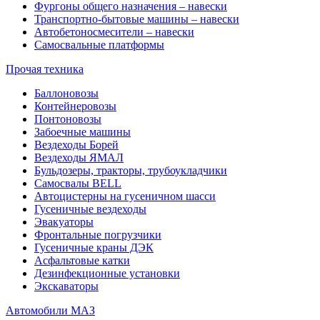
Фургоны общего назначения – навески
Транспортно-бытовые машины – навески
Автобетоносмесители – навески
Самосвальные платформы
Прочая техника
Баллоновозы
Контейнеровозы
Понтоновозы
Забоечные машины
Вездеходы Борей
Вездеходы ЯМАЛ
Бульдозеры, тракторы, трубоукладчики
Самосвалы BELL
Автоцистерны на гусеничном шасси
Гусеничные вездеходы
Эвакуаторы
Фронтальные погрузчики
Гусеничные краны ДЭК
Асфальтовые катки
Дезинфекционные установки
Экскаваторы
Автомобили МАЗ