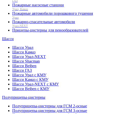
ГАЗ
Пожарные насосные станции
Урал, Камаз
Пожарные автомобили порошкового тушения
Урал
Пожарно-спасательные автомобили
Урал-NEXT
Прицепы-цистерны для пенообразователей
Шасси
Шасси Урал
Шасси Камаз
Шасси Урал-NEXT
Шасси Shacman
Шасси Beiben
Шасси ГАЗ
Шасси Урал с КМУ
Шасси Камаз с КМУ
Шасси Урал-NEXT с КМУ
Шасси Beiben с КМУ
Полуприцепы-цистерны
Полуприцепы-цистерны для ГСМ 2-осные
Полуприцепы-цистерны для ГСМ 3-осные