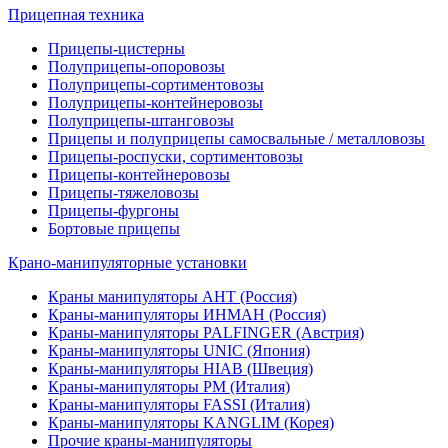
Прицепная техника
Прицепы-цистерны
Полуприцепы-опоровозы
Полуприцепы-сортиментовозы
Полуприцепы-контейнеровозы
Полуприцепы-штанговозы
Прицепы и полуприцепы самосвальные / металловозы
Прицепы-роспуски, сортиментовозы
Прицепы-контейнеровозы
Прицепы-тяжеловозы
Прицепы-фургоны
Бортовые прицепы
Крано-манипуляторные установки
Краны манипуляторы АНТ (Россия)
Краны-манипуляторы ИНМАН (Россия)
Краны-манипуляторы PALFINGER (Австрия)
Краны-манипуляторы UNIC (Япония)
Краны-манипуляторы HIAB (Швеция)
Краны-манипуляторы PM (Италия)
Краны-манипуляторы FASSI (Италия)
Краны-манипуляторы KANGLIM (Корея)
Прочие краны-манипуляторы