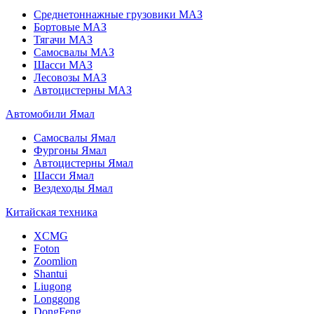
Среднетоннажные грузовики МАЗ
Бортовые МАЗ
Тягачи МАЗ
Самосвалы МАЗ
Шасси МАЗ
Лесовозы МАЗ
Автоцистерны МАЗ
Автомобили Ямал
Самосвалы Ямал
Фургоны Ямал
Автоцистерны Ямал
Шасси Ямал
Вездеходы Ямал
Китайская техника
XCMG
Foton
Zoomlion
Shantui
Liugong
Longgong
DongFeng