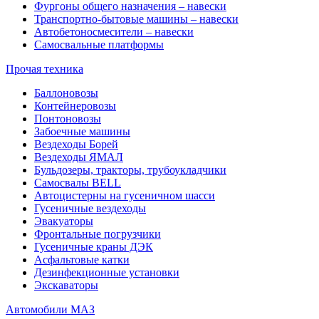
Фургоны общего назначения – навески
Транспортно-бытовые машины – навески
Автобетоносмесители – навески
Самосвальные платформы
Прочая техника
Баллоновозы
Контейнеровозы
Понтоновозы
Забоечные машины
Вездеходы Борей
Вездеходы ЯМАЛ
Бульдозеры, тракторы, трубоукладчики
Самосвалы BELL
Автоцистерны на гусеничном шасси
Гусеничные вездеходы
Эвакуаторы
Фронтальные погрузчики
Гусеничные краны ДЭК
Асфальтовые катки
Дезинфекционные установки
Экскаваторы
Автомобили МАЗ