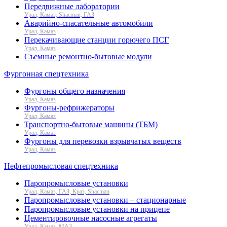
Передвижные лаборатории
Урал, Камаз, Shacman, ГАЗ
Аварийно-спасательные автомобили
Урал, Камаз
Перекачивающие станции горючего ПСГ
Урал, Камаз
Съемные ремонтно-бытовые модули
Фургонная спецтехника
Фургоны общего назначения
Урал, Камаз
Фургоны-рефрижераторы
Урал, Камаз
Транспортно-бытовые машины (ТБМ)
Урал, Камаз
Фургоны для перевозки взрывчатых веществ
Урал, Камаз
Нефтепромысловая спецтехника
Паропромысловые установки
Урал, Камаз, ГАЗ, Краз, Shacman
Паропромысловые установки – стационарные
Паропромысловые установки на прицепе
Цементировочные насосные агрегаты
Урал, Камаз, МАЗ