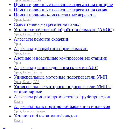
Цементировочные насосные агрегаты на прицепе
Цементировочные насосные агрегаты на санях
Цементировочно-смесительные агрегаты
Урал, Камаз
Смесительные агрегаты на санях
Установки кислотной обработки скважин (АКОС)
Урал, Камаз, МАЗ
Агрегаты ремонта скважин
Урал
Агрегаты депарафинизации скважин
Урал, Камаз
Азотные и воздушные компрессорные станции
Урал
Агрегаты для исследования скважин АИС
Урал, Камаз, Четра
Универсальные моторные подогреватели УМП
Урал, Камаз, ГАЗ
Универсальные моторные подогреватели УМП –
стационарные
Агрегаты ремонта промысловых трубопроводов
Камаз
Агрегаты транспортировки барабанов и насосов
Урал, Камаз, Shacman
Установки блоков манифольдов
Камаз