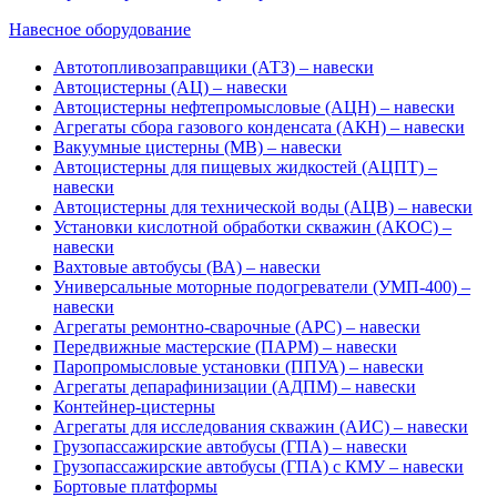
Навесное оборудование
Автотопливозаправщики (АТЗ) – навески
Автоцистерны (АЦ) – навески
Автоцистерны нефтепромысловые (АЦН) – навески
Агрегаты сбора газового конденсата (АКН) – навески
Вакуумные цистерны (МВ) – навески
Автоцистерны для пищевых жидкостей (АЦПТ) –
навески
Автоцистерны для технической воды (АЦВ) – навески
Установки кислотной обработки скважин (АКОС) –
навески
Вахтовые автобусы (ВА) – навески
Универсальные моторные подогреватели (УМП-400) –
навески
Агрегаты ремонтно-сварочные (АРС) – навески
Передвижные мастерские (ПАРМ) – навески
Паропромысловые установки (ППУА) – навески
Агрегаты депарафинизации (АДПМ) – навески
Контейнер-цистерны
Агрегаты для исследования скважин (АИС) – навески
Грузопассажирские автобусы (ГПА) – навески
Грузопассажирские автобусы (ГПА) с КМУ – навески
Бортовые платформы