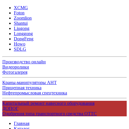
XCMG
Foton
Zoomlion
Shantui
Liugong
Longgong
DongFeng
Howo
SDLG
Производство онлайн
Видеоролики
Фотогалерея
Краны-манипуляторы АНТ
Прицепная техника
Нефтепромысловая спецтехника
Капитальный ремонт навесного оборудования
ДОПОГ
Одобрения типа транспортного средства ОТТС
Главная
Каталог