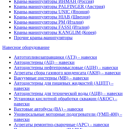
Краны-манипуляторы ИНМАН (Россия)
Краны-манипуляторы PALFINGER (Австрия)
Краны-манипуляторы UNIC (Япония)
Краны-манипуляторы HIAB (Швеция)
Краны-манипуляторы PM (Италия)
Краны-манипуляторы FASSI (Италия)
Краны-манипуляторы KANGLIM (Корея)
Прочие краны-манипуляторы
Навесное оборудование
Автотопливозаправщики (АТЗ) – навески
Автоцистерны (АЦ) – навески
Автоцистерны нефтепромысловые (АЦН) – навески
Агрегаты сбора газового конденсата (АКН) – навески
Вакуумные цистерны (МВ) – навески
Автоцистерны для пищевых жидкостей (АЦПТ) –
навески
Автоцистерны для технической воды (АЦВ) – навески
Установки кислотной обработки скважин (АКОС) –
навески
Вахтовые автобусы (ВА) – навески
Универсальные моторные подогреватели (УМП-400) –
навески
Агрегаты ремонтно-сварочные (АРС) – навески