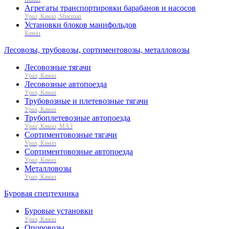
Агрегаты транспортировки барабанов и насосов
Урал, Камаз, Shacman
Установки блоков манифольдов
Камаз
Лесовозы, трубовозы, сортиментовозы, металловозы
Лесовозные тягачи
Урал, Камаз
Лесовозные автопоезда
Урал, Камаз
Трубовозные и плетевозные тягачи
Урал, Камаз
Трубоплетевозные автопоезда
Урал, Камаз, МАЗ
Сортиментовозные тягачи
Урал, Камаз
Сортиментовозные автопоезда
Урал, Камаз
Металловозы
Урал, Камаз
Буровая спецтехника
Буровые установки
Урал, Камаз
Опоровозы