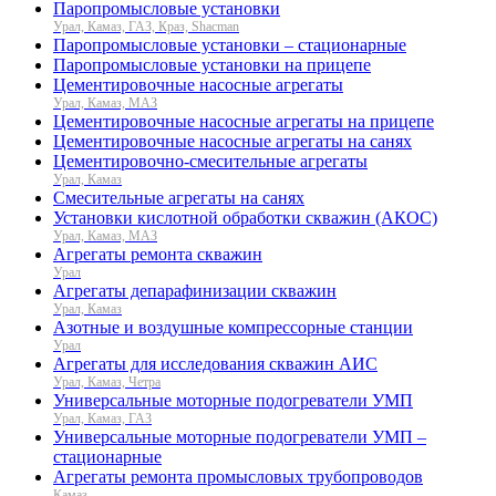
Паропромысловые установки
Урал, Камаз, ГАЗ, Краз, Shacman
Паропромысловые установки – стационарные
Паропромысловые установки на прицепе
Цементировочные насосные агрегаты
Урал, Камаз, МАЗ
Цементировочные насосные агрегаты на прицепе
Цементировочные насосные агрегаты на санях
Цементировочно-смесительные агрегаты
Урал, Камаз
Смесительные агрегаты на санях
Установки кислотной обработки скважин (АКОС)
Урал, Камаз, МАЗ
Агрегаты ремонта скважин
Урал
Агрегаты депарафинизации скважин
Урал, Камаз
Азотные и воздушные компрессорные станции
Урал
Агрегаты для исследования скважин АИС
Урал, Камаз, Четра
Универсальные моторные подогреватели УМП
Урал, Камаз, ГАЗ
Универсальные моторные подогреватели УМП –
стационарные
Агрегаты ремонта промысловых трубопроводов
Камаз