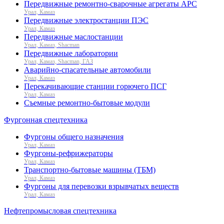
Передвижные ремонтно-сварочные агрегаты АРС
Урал, Камаз
Передвижные электростанции ПЭС
Урал, Камаз
Передвижные маслостанции
Урал, Камаз, Shacman
Передвижные лаборатории
Урал, Камаз, Shacman, ГАЗ
Аварийно-спасательные автомобили
Урал, Камаз
Перекачивающие станции горючего ПСГ
Урал, Камаз
Съемные ремонтно-бытовые модули
Фургонная спецтехника
Фургоны общего назначения
Урал, Камаз
Фургоны-рефрижераторы
Урал, Камаз
Транспортно-бытовые машины (ТБМ)
Урал, Камаз
Фургоны для перевозки взрывчатых веществ
Урал, Камаз
Нефтепромысловая спецтехника