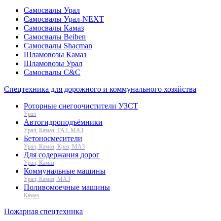
Самосвалы Урал
Самосвалы Урал-NEXT
Самосвалы Камаз
Самосвалы Beiben
Самосвалы Shacman
Шламовозы Камаз
Шламовозы Урал
Самосвалы C&C
Спецтехника для дорожного и коммунального хозяйства
Роторные снегоочистители УЗСТ
Урал
Автогидроподъёмники
Урал, Камаз, ГАЗ, МАЗ
Бетоносмесители
Урал, Камаз, Краз, МАЗ
Для содержания дорог
Урал, Камаз
Коммунальные машины
Урал, Камаз, МАЗ
Поливомоечные машины
Камаз
Пожарная спецтехника