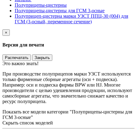
Полуприцепы-цистерны
Полуприцепы-цистерны для ГСМ 3-осные
Полуприцеп-цистерна марки УЗСТ ППЦ-30 (004) для
ГСМ (3-осный, переменное сечение)
×
Версия для печати
Распечатать
Закрыть
Это важно знать!
При производстве полуприцепов марки УЗСТ используются
только фирменные сборные агрегаты (оси + подвеска).
Например: оси и подвеска фирмы BPW или HJ. Многие
производители с целью удешевления продукции, используют
самосборные агрегаты, что значительно снижает качество и
ресурс полуприцепа.
Показать все модели категории "Полуприцепы-цистерны для
ГСМ 3-осные"
Скрыть список моделей