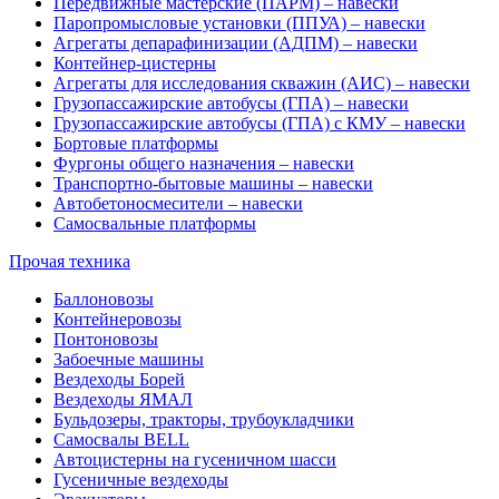
Передвижные мастерские (ПАРМ) – навески
Паропромысловые установки (ППУА) – навески
Агрегаты депарафинизации (АДПМ) – навески
Контейнер-цистерны
Агрегаты для исследования скважин (АИС) – навески
Грузопассажирские автобусы (ГПА) – навески
Грузопассажирские автобусы (ГПА) с КМУ – навески
Бортовые платформы
Фургоны общего назначения – навески
Транспортно-бытовые машины – навески
Автобетоносмесители – навески
Самосвальные платформы
Прочая техника
Баллоновозы
Контейнеровозы
Понтоновозы
Забоечные машины
Вездеходы Борей
Вездеходы ЯМАЛ
Бульдозеры, тракторы, трубоукладчики
Самосвалы BELL
Автоцистерны на гусеничном шасси
Гусеничные вездеходы