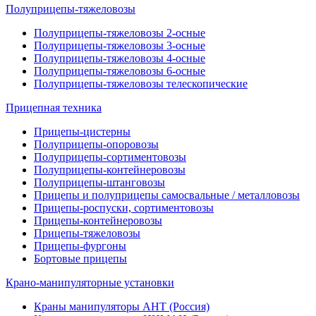
Полуприцепы-тяжеловозы
Полуприцепы-тяжеловозы 2-осные
Полуприцепы-тяжеловозы 3-осные
Полуприцепы-тяжеловозы 4-осные
Полуприцепы-тяжеловозы 6-осные
Полуприцепы-тяжеловозы телескопические
Прицепная техника
Прицепы-цистерны
Полуприцепы-опоровозы
Полуприцепы-сортиментовозы
Полуприцепы-контейнеровозы
Полуприцепы-штанговозы
Прицепы и полуприцепы самосвальные / металловозы
Прицепы-роспуски, сортиментовозы
Прицепы-контейнеровозы
Прицепы-тяжеловозы
Прицепы-фургоны
Бортовые прицепы
Крано-манипуляторные установки
Краны манипуляторы АНТ (Россия)