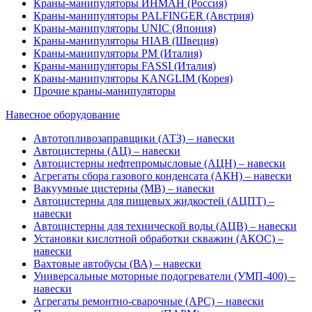
Краны-манипуляторы ИНМАН (Россия)
Краны-манипуляторы PALFINGER (Австрия)
Краны-манипуляторы UNIC (Япония)
Краны-манипуляторы HIAB (Швеция)
Краны-манипуляторы PM (Италия)
Краны-манипуляторы FASSI (Италия)
Краны-манипуляторы KANGLIM (Корея)
Прочие краны-манипуляторы
Навесное оборудование
Автотопливозаправщики (АТЗ) – навески
Автоцистерны (АЦ) – навески
Автоцистерны нефтепромысловые (АЦН) – навески
Агрегаты сбора газового конденсата (АКН) – навески
Вакуумные цистерны (МВ) – навески
Автоцистерны для пищевых жидкостей (АЦПТ) –
навески
Автоцистерны для технической воды (АЦВ) – навески
Установки кислотной обработки скважин (АКОС) –
навески
Вахтовые автобусы (ВА) – навески
Универсальные моторные подогреватели (УМП-400) –
навески
Агрегаты ремонтно-сварочные (АРС) – навески