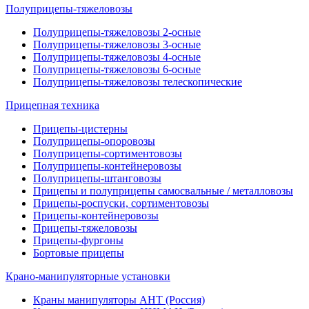
Полуприцепы-тяжеловозы
Полуприцепы-тяжеловозы 2-осные
Полуприцепы-тяжеловозы 3-осные
Полуприцепы-тяжеловозы 4-осные
Полуприцепы-тяжеловозы 6-осные
Полуприцепы-тяжеловозы телескопические
Прицепная техника
Прицепы-цистерны
Полуприцепы-опоровозы
Полуприцепы-сортиментовозы
Полуприцепы-контейнеровозы
Полуприцепы-штанговозы
Прицепы и полуприцепы самосвальные / металловозы
Прицепы-роспуски, сортиментовозы
Прицепы-контейнеровозы
Прицепы-тяжеловозы
Прицепы-фургоны
Бортовые прицепы
Крано-манипуляторные установки
Краны манипуляторы АНТ (Россия)