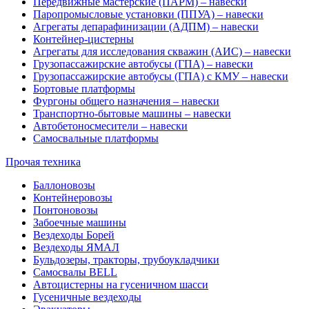
Передвижные мастерские (ПАРМ) – навески
Паропромысловые установки (ППУА) – навески
Агрегаты депарафинизации (АДПМ) – навески
Контейнер-цистерны
Агрегаты для исследования скважин (АИС) – навески
Грузопассажирские автобусы (ГПА) – навески
Грузопассажирские автобусы (ГПА) с КМУ – навески
Бортовые платформы
Фургоны общего назначения – навески
Транспортно-бытовые машины – навески
Автобетоносмесители – навески
Самосвальные платформы
Прочая техника
Баллоновозы
Контейнеровозы
Понтоновозы
Забоечные машины
Вездеходы Борей
Вездеходы ЯМАЛ
Бульдозеры, тракторы, трубоукладчики
Самосвалы BELL
Автоцистерны на гусеничном шасси
Гусеничные вездеходы