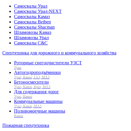
Самосвалы Урал
Самосвалы Урал-NEXT
Самосвалы Камаз
Самосвалы Beiben
Самосвалы Shacman
Шламовозы Камаз
Шламовозы Урал
Самосвалы C&C
Спецтехника для дорожного и коммунального хозяйства
Роторные снегоочистители УЗСТ
Урал
Автогидроподъёмники
Урал, Камаз, ГАЗ, МАЗ
Бетоносмесители
Урал, Камаз, Краз, МАЗ
Для содержания дорог
Урал, Камаз
Коммунальные машины
Урал, Камаз, МАЗ
Поливомоечные машины
Камаз
Пожарная спецтехника