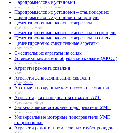
Паропромысловые установки
Урал, Камаз, ГАЗ, Краз, Shacman
Паропромысловые установки – стационарные
Паропромысловые установки на прицепе
Цементировочные насосные агрегаты
Урал, Камаз, МАЗ
Цементировочные насосные агрегаты на прицепе
Цементировочные насосные агрегаты на санях
Цементировочно-смесительные агрегаты
Урал, Камаз
Смесительные агрегаты на санях
Установки кислотной обработки скважин (АКОС)
Урал, Камаз, МАЗ
Агрегаты ремонта скважин
Урал
Агрегаты депарафинизации скважин
Урал, Камаз
Азотные и воздушные компрессорные станции
Урал
Агрегаты для исследования скважин АИС
Урал, Камаз, Четра
Универсальные моторные подогреватели УМП
Урал, Камаз, ГАЗ
Универсальные моторные подогреватели УМП –
стационарные
Агрегаты ремонта промысловых трубопроводов
Камаз