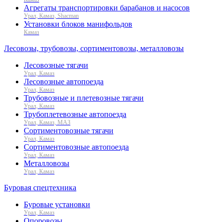
Агрегаты транспортировки барабанов и насосов
Урал, Камаз, Shacman
Установки блоков манифольдов
Камаз
Лесовозы, трубовозы, сортиментовозы, металловозы
Лесовозные тягачи
Урал, Камаз
Лесовозные автопоезда
Урал, Камаз
Трубовозные и плетевозные тягачи
Урал, Камаз
Трубоплетевозные автопоезда
Урал, Камаз, МАЗ
Сортиментовозные тягачи
Урал, Камаз
Сортиментовозные автопоезда
Урал, Камаз
Металловозы
Урал, Камаз
Буровая спецтехника
Буровые установки
Урал, Камаз
Опоровозы