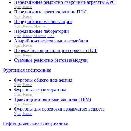
Передвижные ремонтно-сварочные агрегаты АРС
Урал, Камаз
Передвижные электростанции ПЭС
Урал, Камаз
Передвижные маслостанции
Урал, Камаз, Shacman
Передвижные лаборатории
Урал, Камаз, Shacman, ГАЗ
Аварийно-спасательные автомобили
Урал, Камаз
Перекачивающие станции горючего ПСГ
Урал, Камаз
Съемные ремонтно-бытовые модули
Фургонная спецтехника
Фургоны общего назначения
Урал, Камаз
Фургоны-рефрижераторы
Урал, Камаз
Транспортно-бытовые машины (ТБМ)
Урал, Камаз
Фургоны для перевозки взрывчатых веществ
Урал, Камаз
Нефтепромысловая спецтехника