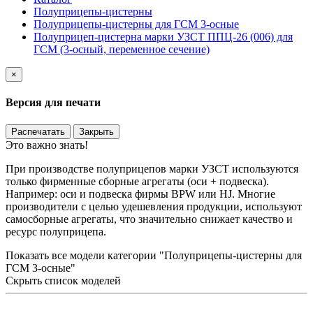
Полуприцепы-цистерны
Полуприцепы-цистерны для ГСМ 3-осные
Полуприцеп-цистерна марки УЗСТ ППЦ-26 (006) для
ГСМ (3-осный, переменное сечение)
×
Версия для печати
Распечатать
Закрыть
Это важно знать!
При производстве полуприцепов марки УЗСТ используются
только фирменные сборные агрегаты (оси + подвеска).
Например: оси и подвеска фирмы BPW или HJ. Многие
производители с целью удешевления продукции, используют
самосборные агрегаты, что значительно снижает качество и
ресурс полуприцепа.
Показать все модели категории "Полуприцепы-цистерны для
ГСМ 3-осные"
Скрыть список моделей