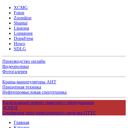
XCMG
Foton
Zoomlion
Shantui
Liugong
Longgong
DongFeng
Howo
SDLG
Производство онлайн
Видеоролики
Фотогалерея
Краны-манипуляторы АНТ
Прицепная техника
Нефтепромысловая спецтехника
Капитальный ремонт навесного оборудования
ДОПОГ
Одобрения типа транспортного средства ОТТС
Главная
Каталог