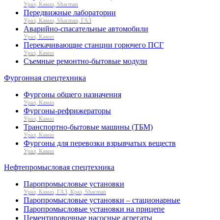
Урал, Камаз, Shacman
Передвижные лаборатории
Урал, Камаз, Shacman, ГАЗ
Аварийно-спасательные автомобили
Урал, Камаз
Перекачивающие станции горючего ПСГ
Урал, Камаз
Съемные ремонтно-бытовые модули
Фургонная спецтехника
Фургоны общего назначения
Урал, Камаз
Фургоны-рефрижераторы
Урал, Камаз
Транспортно-бытовые машины (ТБМ)
Урал, Камаз
Фургоны для перевозки взрывчатых веществ
Урал, Камаз
Нефтепромысловая спецтехника
Паропромысловые установки
Урал, Камаз, ГАЗ, Краз, Shacman
Паропромысловые установки – стационарные
Паропромысловые установки на прицепе
Цементировочные насосные агрегаты