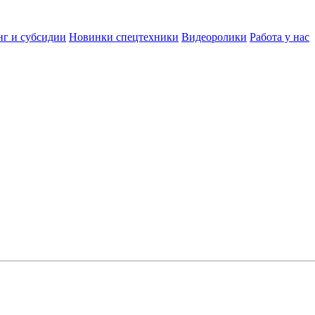
нг и субсидии
Новинки спецтехники
Видеоролики
Работа у нас