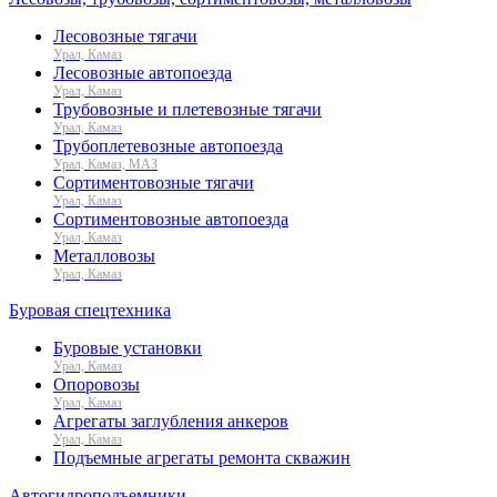
Лесовозные тягачи
Урал, Камаз
Лесовозные автопоезда
Урал, Камаз
Трубовозные и плетевозные тягачи
Урал, Камаз
Трубоплетевозные автопоезда
Урал, Камаз, МАЗ
Сортиментовозные тягачи
Урал, Камаз
Сортиментовозные автопоезда
Урал, Камаз
Металловозы
Урал, Камаз
Буровая спецтехника
Буровые установки
Урал, Камаз
Опоровозы
Урал, Камаз
Агрегаты заглубления анкеров
Урал, Камаз
Подъемные агрегаты ремонта скважин
Автогидроподъемники