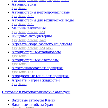
Урал, Камаз, Shacman, Iveco, ГАЗ, МАЗ, MAN
Автоцистерны
Урал, Камаз
Автоцистерны нефтепромысловые
Урал, Камаз, МАЗ
Автоцистерны для технической воды
Урал, Камаз, МАЗ
Машины вакуумные
Урал, Камаз, Shacman, ГАЗ
Пищевые автоцистерны
Урал, Камаз, Shacman, Iveco
Агрегаты сбора газового конденсата
Урал, Камаз, Shacman, ГАЗ, МАЗ
Автоцистерны-метаноловозы
Урал, Камаз
Автоцистерны-кислотовозы
Урал, Камаз
Автотопливомаслозаправщики
Урал, Камаз, ГАЗ
Аэродромные топливозаправщики
Агрегаты нагрева жидкостей
Урал, Камаз
Вахтовые и грузопассажирские автобусы
Вахтовые автобусы Камаз
Вахтовые автобусы Урал