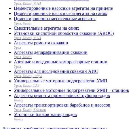
Урал, Камаз, МАЗ
Цементировочные насосные агрегаты на прицепе
Цементировочные насосные агрегаты на санях
Цементировочно-смесительные агрегаты
Урал, Камаз
Смесительные агрегаты на санях
Установки кислотной обработки скважин (АКОС)
Урал, Камаз, МАЗ
Агрегаты ремонта скважин
Урал
Агрегаты депарафинизации скважин
Урал, Камаз
Азотные и воздушные компрессорные станции
Урал
Агрегаты для исследования скважин АИС
Урал, Камаз, Четра
Универсальные моторные подогреватели УМП
Урал, Камаз, ГАЗ
Универсальные моторные подогреватели УМП – стацион
Агрегаты ремонта промысловых трубопроводов
Камаз
Агрегаты транспортировки барабанов и насосов
Урал, Камаз, Shacman
Установки блоков манифольдов
Камаз
Лесовозы, трубовозы, сортиментовозы, металловозы