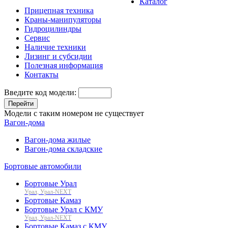
Каталог
Прицепная техника
Краны-манипуляторы
Гидроцилиндры
Сервис
Наличие техники
Лизинг и субсидии
Полезная информация
Контакты
Введите код модели:
Перейти
Модели с таким номером не существует
Вагон-дома
Вагон-дома жилые
Вагон-дома складские
Бортовые автомобили
Бортовые Урал
Урал, Урал-NEXT
Бортовые Камаз
Бортовые Урал с КМУ
Урал, Урал-NEXT
Бортовые Камаз с КМУ