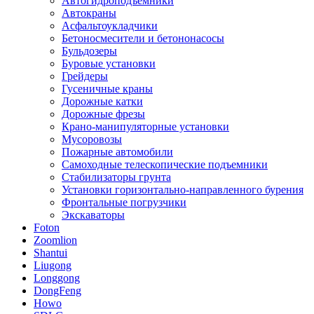
Автогидроподъёмники
Автокраны
Асфальтоукладчики
Бетоносмесители и бетононасосы
Бульдозеры
Буровые установки
Грейдеры
Гусеничные краны
Дорожные катки
Дорожные фрезы
Крано-манипуляторные установки
Мусоровозы
Пожарные автомобили
Самоходные телескопические подъемники
Стабилизаторы грунта
Установки горизонтально-направленного бурения
Фронтальные погрузчики
Экскаваторы
Foton
Zoomlion
Shantui
Liugong
Longgong
DongFeng
Howo