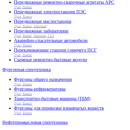
Передвижные ремонтно-сварочные агрегаты АРС
Урал, Камаз
Передвижные электростанции ПЭС
Урал, Камаз
Передвижные маслостанции
Урал, Камаз, Shacman
Передвижные лаборатории
Урал, Камаз, Shacman, ГАЗ
Аварийно-спасательные автомобили
Урал, Камаз
Перекачивающие станции горючего ПСГ
Урал, Камаз
Съемные ремонтно-бытовые модули
Фургонная спецтехника
Фургоны общего назначения
Урал, Камаз
Фургоны-рефрижераторы
Урал, Камаз
Транспортно-бытовые машины (ТБМ)
Урал, Камаз
Фургоны для перевозки взрывчатых веществ
Урал, Камаз
Нефтепромысловая спецтехника