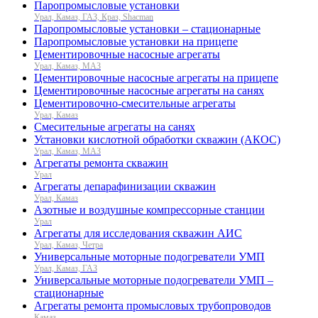
Паропромысловые установки
Урал, Камаз, ГАЗ, Краз, Shacman
Паропромысловые установки – стационарные
Паропромысловые установки на прицепе
Цементировочные насосные агрегаты
Урал, Камаз, МАЗ
Цементировочные насосные агрегаты на прицепе
Цементировочные насосные агрегаты на санях
Цементировочно-смесительные агрегаты
Урал, Камаз
Смесительные агрегаты на санях
Установки кислотной обработки скважин (АКОС)
Урал, Камаз, МАЗ
Агрегаты ремонта скважин
Урал
Агрегаты депарафинизации скважин
Урал, Камаз
Азотные и воздушные компрессорные станции
Урал
Агрегаты для исследования скважин АИС
Урал, Камаз, Четра
Универсальные моторные подогреватели УМП
Урал, Камаз, ГАЗ
Универсальные моторные подогреватели УМП –
стационарные
Агрегаты ремонта промысловых трубопроводов
Камаз