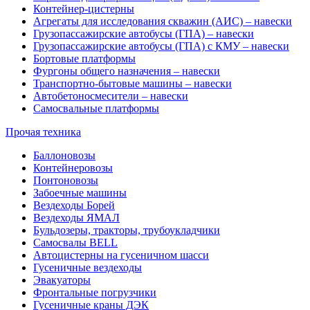
Контейнер-цистерны
Агрегаты для исследования скважин (АИС) – навески
Грузопассажирские автобусы (ГПА) – навески
Грузопассажирские автобусы (ГПА) с КМУ – навески
Бортовые платформы
Фургоны общего назначения – навески
Транспортно-бытовые машины – навески
Автобетоносмесители – навески
Самосвальные платформы
Прочая техника
Баллоновозы
Контейнеровозы
Понтоновозы
Забоечные машины
Вездеходы Борей
Вездеходы ЯМАЛ
Бульдозеры, тракторы, трубоукладчики
Самосвалы BELL
Автоцистерны на гусеничном шасси
Гусеничные вездеходы
Эвакуаторы
Фронтальные погрузчики
Гусеничные краны ДЭК