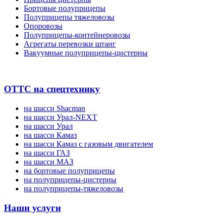
Бортовые полуприцепы
Полуприцепы тяжеловозы
Опоровозы
Полуприцепы-контейнеровозы
Агрегаты перевозки штанг
Вакуумные полуприцепы-цистерны
ОТТС на спецтехнику
на шасси Shacman
на шасси Урал-NEXT
на шасси Урал
на шасси Камаз
на шасси Камаз с газовым двигателем
на шасси ГАЗ
на шасси МАЗ
на бортовые полуприцепы
на полуприцепы-цистерны
на полуприцепы-тяжеловозы
Наши услуги