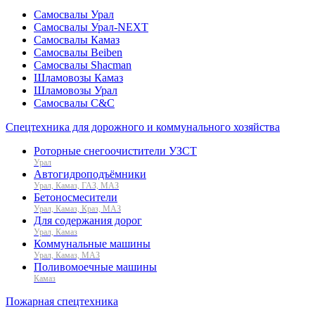
Самосвалы Урал
Самосвалы Урал-NEXT
Самосвалы Камаз
Самосвалы Beiben
Самосвалы Shacman
Шламовозы Камаз
Шламовозы Урал
Самосвалы C&C
Спецтехника для дорожного и коммунального хозяйства
Роторные снегоочистители УЗСТ
Урал
Автогидроподъёмники
Урал, Камаз, ГАЗ, МАЗ
Бетоносмесители
Урал, Камаз, Краз, МАЗ
Для содержания дорог
Урал, Камаз
Коммунальные машины
Урал, Камаз, МАЗ
Поливомоечные машины
Камаз
Пожарная спецтехника