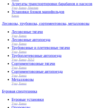
Агрегаты транспортировки барабанов и насосов
Урал, Камаз, Shacman
Установки блоков манифольдов
Камаз
Лесовозы, трубовозы, сортиментовозы, металловозы
Лесовозные тягачи
Урал, Камаз
Лесовозные автопоезда
Урал, Камаз
Трубовозные и плетевозные тягачи
Урал, Камаз
Трубоплетевозные автопоезда
Урал, Камаз, МАЗ
Сортиментовозные тягачи
Урал, Камаз
Сортиментовозные автопоезда
Урал, Камаз
Металловозы
Урал, Камаз
Буровая спецтехника
Буровые установки
Урал, Камаз
Опоровозы