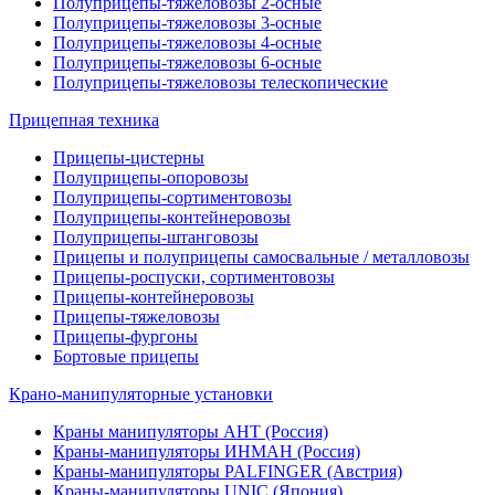
Полуприцепы-тяжеловозы 2-осные
Полуприцепы-тяжеловозы 3-осные
Полуприцепы-тяжеловозы 4-осные
Полуприцепы-тяжеловозы 6-осные
Полуприцепы-тяжеловозы телескопические
Прицепная техника
Прицепы-цистерны
Полуприцепы-опоровозы
Полуприцепы-сортиментовозы
Полуприцепы-контейнеровозы
Полуприцепы-штанговозы
Прицепы и полуприцепы самосвальные / металловозы
Прицепы-роспуски, сортиментовозы
Прицепы-контейнеровозы
Прицепы-тяжеловозы
Прицепы-фургоны
Бортовые прицепы
Крано-манипуляторные установки
Краны манипуляторы АНТ (Россия)
Краны-манипуляторы ИНМАН (Россия)
Краны-манипуляторы PALFINGER (Австрия)
Краны-манипуляторы UNIC (Япония)