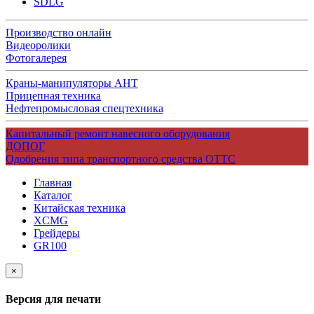
SDLG
Производство онлайн
Видеоролики
Фотогалерея
Краны-манипуляторы АНТ
Прицепная техника
Нефтепромысловая спецтехника
Капитальный ремонт навесного оборудования
ДОПОГ
Одобрения типа транспортного средства ОТТС
Главная
Каталог
Китайская техника
XCMG
Грейдеры
GR100
×
Версия для печати