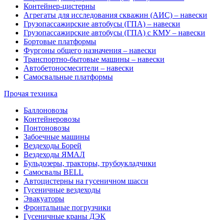
Контейнер-цистерны
Агрегаты для исследования скважин (АИС) – навески
Грузопассажирские автобусы (ГПА) – навески
Грузопассажирские автобусы (ГПА) с КМУ – навески
Бортовые платформы
Фургоны общего назначения – навески
Транспортно-бытовые машины – навески
Автобетоносмесители – навески
Самосвальные платформы
Прочая техника
Баллоновозы
Контейнеровозы
Понтоновозы
Забоечные машины
Вездеходы Борей
Вездеходы ЯМАЛ
Бульдозеры, тракторы, трубоукладчики
Самосвалы BELL
Автоцистерны на гусеничном шасси
Гусеничные вездеходы
Эвакуаторы
Фронтальные погрузчики
Гусеничные краны ДЭК