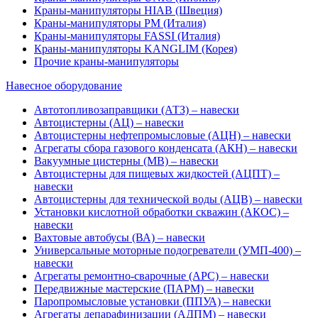
Краны-манипуляторы HIAB (Швеция)
Краны-манипуляторы PM (Италия)
Краны-манипуляторы FASSI (Италия)
Краны-манипуляторы KANGLIM (Корея)
Прочие краны-манипуляторы
Навесное оборудование
Автотопливозаправщики (АТЗ) – навески
Автоцистерны (АЦ) – навески
Автоцистерны нефтепромысловые (АЦН) – навески
Агрегаты сбора газового конденсата (АКН) – навески
Вакуумные цистерны (МВ) – навески
Автоцистерны для пищевых жидкостей (АЦПТ) –
навески
Автоцистерны для технической воды (АЦВ) – навески
Установки кислотной обработки скважин (АКОС) –
навески
Вахтовые автобусы (ВА) – навески
Универсальные моторные подогреватели (УМП-400) –
навески
Агрегаты ремонтно-сварочные (АРС) – навески
Передвижные мастерские (ПАРМ) – навески
Паропромысловые установки (ППУА) – навески
Агрегаты депарафинизации (АДПМ) – навески