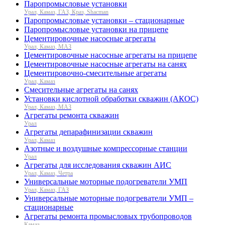
Паропромысловые установки
Урал, Камаз, ГАЗ, Краз, Shacman
Паропромысловые установки – стационарные
Паропромысловые установки на прицепе
Цементировочные насосные агрегаты
Урал, Камаз, МАЗ
Цементировочные насосные агрегаты на прицепе
Цементировочные насосные агрегаты на санях
Цементировочно-смесительные агрегаты
Урал, Камаз
Смесительные агрегаты на санях
Установки кислотной обработки скважин (АКОС)
Урал, Камаз, МАЗ
Агрегаты ремонта скважин
Урал
Агрегаты депарафинизации скважин
Урал, Камаз
Азотные и воздушные компрессорные станции
Урал
Агрегаты для исследования скважин АИС
Урал, Камаз, Четра
Универсальные моторные подогреватели УМП
Урал, Камаз, ГАЗ
Универсальные моторные подогреватели УМП –
стационарные
Агрегаты ремонта промысловых трубопроводов
Камаз