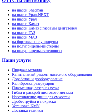
ОТТС на спецтехнику
на шасси Shacman
на шасси Урал-NEXT
на шасси Урал
на шасси Камаз
на шасси Камаз с газовым двигателем
на шасси ГАЗ
на шасси МАЗ
на бортовые полуприцепы
на полуприцепы-цистерны
на полуприцепы-тяжеловозы
Наши услуги
Продажа металла
Капитальный ремонт навесного оборудования
Доработки и дооборудование
Калибровка резервуаров
Плазменная, лазерная резка
Гибка и раскрой листового металла
Изготовление днищ для емкостей
Дробеструйка и покраска
Установка КМУ
Доставка техники