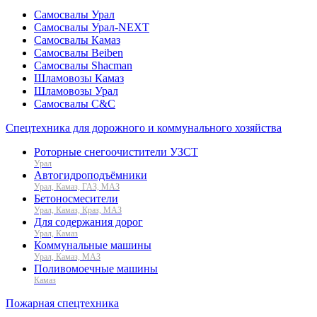
Самосвалы Урал
Самосвалы Урал-NEXT
Самосвалы Камаз
Самосвалы Beiben
Самосвалы Shacman
Шламовозы Камаз
Шламовозы Урал
Самосвалы C&C
Спецтехника для дорожного и коммунального хозяйства
Роторные снегоочистители УЗСТ
Урал
Автогидроподъёмники
Урал, Камаз, ГАЗ, МАЗ
Бетоносмесители
Урал, Камаз, Краз, МАЗ
Для содержания дорог
Урал, Камаз
Коммунальные машины
Урал, Камаз, МАЗ
Поливомоечные машины
Камаз
Пожарная спецтехника