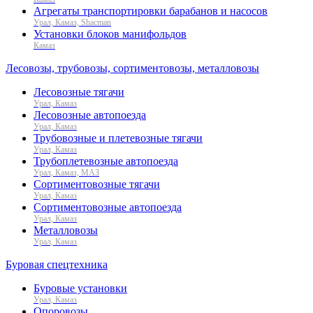
Агрегаты транспортировки барабанов и насосов
Урал, Камаз, Shacman
Установки блоков манифольдов
Камаз
Лесовозы, трубовозы, сортиментовозы, металловозы
Лесовозные тягачи
Урал, Камаз
Лесовозные автопоезда
Урал, Камаз
Трубовозные и плетевозные тягачи
Урал, Камаз
Трубоплетевозные автопоезда
Урал, Камаз, МАЗ
Сортиментовозные тягачи
Урал, Камаз
Сортиментовозные автопоезда
Урал, Камаз
Металловозы
Урал, Камаз
Буровая спецтехника
Буровые установки
Урал, Камаз
Опоровозы