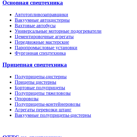
Основная спецтехника
Автотопливозаправщики
Вакуумные автоцистерны
Вахтовые автобусы
Универсальные моторные подогреватели
Цементировочные агрегаты
Передвижные мастерские
Паропромысловые установки
Фургонная спецтехника
Прицепная спецтехника
Полуприцепы-цистерны
Прицепы цистерны
Бортовые полуприцепы
Полуприцепы тяжеловозы
Опоровозы
Полуприцепы-контейнеровозы
Агрегаты перевозки штанг
Вакуумные полуприцепы-цистерны