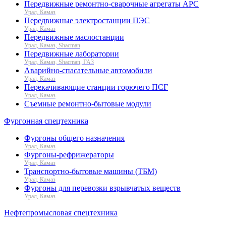
Передвижные ремонтно-сварочные агрегаты АРС
Урал, Камаз
Передвижные электростанции ПЭС
Урал, Камаз
Передвижные маслостанции
Урал, Камаз, Shacman
Передвижные лаборатории
Урал, Камаз, Shacman, ГАЗ
Аварийно-спасательные автомобили
Урал, Камаз
Перекачивающие станции горючего ПСГ
Урал, Камаз
Съемные ремонтно-бытовые модули
Фургонная спецтехника
Фургоны общего назначения
Урал, Камаз
Фургоны-рефрижераторы
Урал, Камаз
Транспортно-бытовые машины (ТБМ)
Урал, Камаз
Фургоны для перевозки взрывчатых веществ
Урал, Камаз
Нефтепромысловая спецтехника