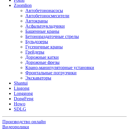
Foton
Zoomlion
Автобетононасосы
Автобетоносмесители
Автокраны
Асфальтоукладчики
Башенные краны
Бетонораздаточные стрелы
Бульдозеры
Гусеничные краны
Грейдеры
Дорожные катки
Дорожные фрезы
Крано-манипуляторные установки
Фронтальные погрузчики
Экскаваторы
Shantui
Liugong
Longgong
DongFeng
Howo
SDLG
Производство онлайн
Видеоролики