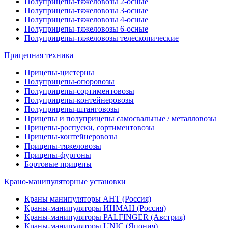
Полуприцепы-тяжеловозы 2-осные
Полуприцепы-тяжеловозы 3-осные
Полуприцепы-тяжеловозы 4-осные
Полуприцепы-тяжеловозы 6-осные
Полуприцепы-тяжеловозы телескопические
Прицепная техника
Прицепы-цистерны
Полуприцепы-опоровозы
Полуприцепы-сортиментовозы
Полуприцепы-контейнеровозы
Полуприцепы-штанговозы
Прицепы и полуприцепы самосвальные / металловозы
Прицепы-роспуски, сортиментовозы
Прицепы-контейнеровозы
Прицепы-тяжеловозы
Прицепы-фургоны
Бортовые прицепы
Крано-манипуляторные установки
Краны манипуляторы АНТ (Россия)
Краны-манипуляторы ИНМАН (Россия)
Краны-манипуляторы PALFINGER (Австрия)
Краны-манипуляторы UNIC (Япония)