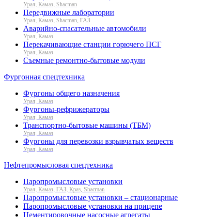
Урал, Камаз, Shacman
Передвижные лаборатории
Урал, Камаз, Shacman, ГАЗ
Аварийно-спасательные автомобили
Урал, Камаз
Перекачивающие станции горючего ПСГ
Урал, Камаз
Съемные ремонтно-бытовые модули
Фургонная спецтехника
Фургоны общего назначения
Урал, Камаз
Фургоны-рефрижераторы
Урал, Камаз
Транспортно-бытовые машины (ТБМ)
Урал, Камаз
Фургоны для перевозки взрывчатых веществ
Урал, Камаз
Нефтепромысловая спецтехника
Паропромысловые установки
Урал, Камаз, ГАЗ, Краз, Shacman
Паропромысловые установки – стационарные
Паропромысловые установки на прицепе
Цементировочные насосные агрегаты