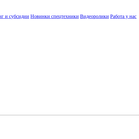
нг и субсидии
Новинки спецтехники
Видеоролики
Работа у нас