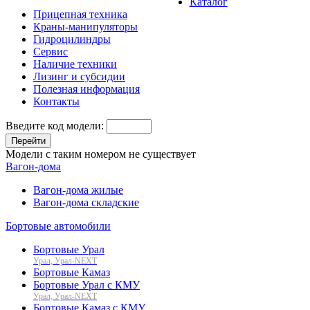
Каталог
Прицепная техника
Краны-манипуляторы
Гидроцилиндры
Сервис
Наличие техники
Лизинг и субсидии
Полезная информация
Контакты
Введите код модели:
Перейти
Модели с таким номером не существует
Вагон-дома
Вагон-дома жилые
Вагон-дома складские
Бортовые автомобили
Бортовые Урал
Урал, Урал-NEXT
Бортовые Камаз
Бортовые Урал с КМУ
Урал, Урал-NEXT
Бортовые Камаз с КМУ