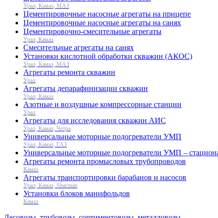
Урал, Камаз, МАЗ
Цементировочные насосные агрегаты на прицепе
Цементировочные насосные агрегаты на санях
Цементировочно-смесительные агрегаты
Урал, Камаз
Смесительные агрегаты на санях
Установки кислотной обработки скважин (АКОС)
Урал, Камаз, МАЗ
Агрегаты ремонта скважин
Урал
Агрегаты депарафинизации скважин
Урал, Камаз
Азотные и воздушные компрессорные станции
Урал
Агрегаты для исследования скважин АИС
Урал, Камаз, Четра
Универсальные моторные подогреватели УМП
Урал, Камаз, ГАЗ
Универсальные моторные подогреватели УМП – стацион
Агрегаты ремонта промысловых трубопроводов
Камаз
Агрегаты транспортировки барабанов и насосов
Урал, Камаз, Shacman
Установки блоков манифольдов
Камаз
Лесовозы, трубовозы, сортиментовозы, металловозы