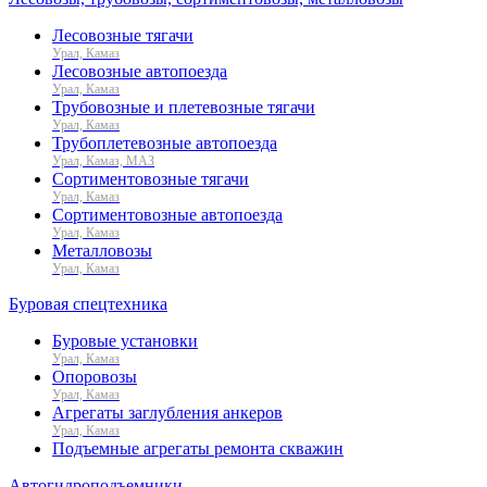
Лесовозные тягачи
Урал, Камаз
Лесовозные автопоезда
Урал, Камаз
Трубовозные и плетевозные тягачи
Урал, Камаз
Трубоплетевозные автопоезда
Урал, Камаз, МАЗ
Сортиментовозные тягачи
Урал, Камаз
Сортиментовозные автопоезда
Урал, Камаз
Металловозы
Урал, Камаз
Буровая спецтехника
Буровые установки
Урал, Камаз
Опоровозы
Урал, Камаз
Агрегаты заглубления анкеров
Урал, Камаз
Подъемные агрегаты ремонта скважин
Автогидроподъемники