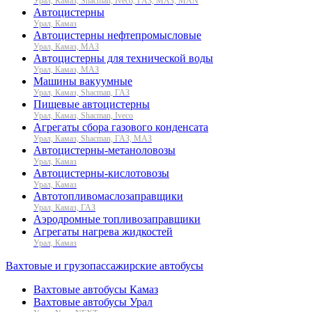
Урал, Камаз, Shacman, Iveco, ГАЗ, МАЗ, MAN
Автоцистерны
Урал, Камаз
Автоцистерны нефтепромысловые
Урал, Камаз, МАЗ
Автоцистерны для технической воды
Урал, Камаз, МАЗ
Машины вакуумные
Урал, Камаз, Shacman, ГАЗ
Пищевые автоцистерны
Урал, Камаз, Shacman, Iveco
Агрегаты сбора газового конденсата
Урал, Камаз, Shacman, ГАЗ, МАЗ
Автоцистерны-метаноловозы
Урал, Камаз
Автоцистерны-кислотовозы
Урал, Камаз
Автотопливомаслозаправщики
Урал, Камаз, ГАЗ
Аэродромные топливозаправщики
Агрегаты нагрева жидкостей
Урал, Камаз
Вахтовые и грузопассажирские автобусы
Вахтовые автобусы Камаз
Вахтовые автобусы Урал