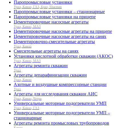
Паропромысловые установки
Урал, Камаз, ГАЗ, Краз, Shacman
Паропромысловые установки – стационарные
Паропромысловые установки на прицепе
Цементировочные насосные агрегаты
Урал, Камаз, МАЗ
Цементировочные насосные агрегаты на прицепе
Цементировочные насосные агрегаты на санях
Цементировочно-смесительные агрегаты
Урал, Камаз
Смесительные агрегаты на санях
Установки кислотной обработки скважин (АКОС)
Урал, Камаз, МАЗ
Агрегаты ремонта скважин
Урал
Агрегаты депарафинизации скважин
Урал, Камаз
Азотные и воздушные компрессорные станции
Урал
Агрегаты для исследования скважин АИС
Урал, Камаз, Четра
Универсальные моторные подогреватели УМП
Урал, Камаз, ГАЗ
Универсальные моторные подогреватели УМП –
стационарные
Агрегаты ремонта промысловых трубопроводов
Камаз