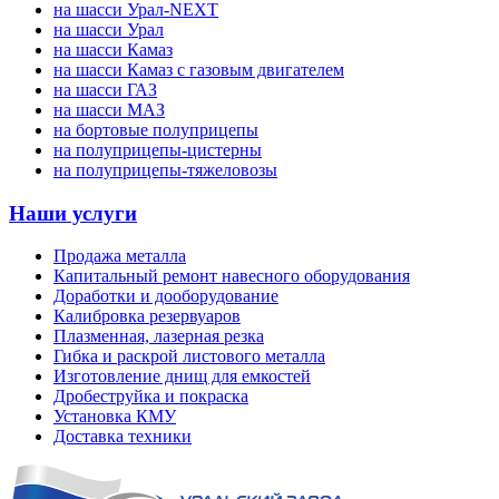
на шасси Урал-NEXT
на шасси Урал
на шасси Камаз
на шасси Камаз с газовым двигателем
на шасси ГАЗ
на шасси МАЗ
на бортовые полуприцепы
на полуприцепы-цистерны
на полуприцепы-тяжеловозы
Наши услуги
Продажа металла
Капитальный ремонт навесного оборудования
Доработки и дооборудование
Калибровка резервуаров
Плазменная, лазерная резка
Гибка и раскрой листового металла
Изготовление днищ для емкостей
Дробеструйка и покраска
Установка КМУ
Доставка техники