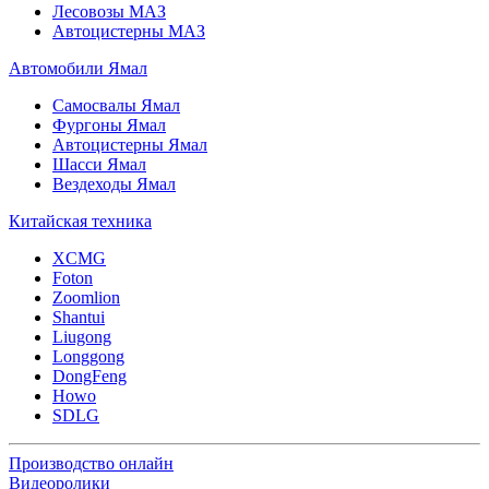
Лесовозы МАЗ
Автоцистерны МАЗ
Автомобили Ямал
Самосвалы Ямал
Фургоны Ямал
Автоцистерны Ямал
Шасси Ямал
Вездеходы Ямал
Китайская техника
XCMG
Foton
Zoomlion
Shantui
Liugong
Longgong
DongFeng
Howo
SDLG
Производство онлайн
Видеоролики