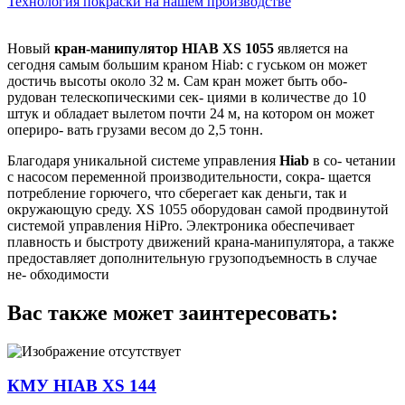
Технология покраски на нашем производстве
Новый
кран-манипулятор HIAB XS 1055
является на
сегодня самым большим краном Hiab: с гуськом он может
достичь высоты около 32 м. Сам кран может быть обо-
рудован телескопическими сек- циями в количестве до 10
штук и обладает вылетом почти 24 м, на котором он может
опериро- вать грузами весом до 2,5 тонн.
Благодаря уникальной системе управления
Hiab
в со- четании
с насосом переменной производительности, сокра- щается
потребление горючего, что сберегает как деньги, так и
окружающую среду. XS 1055 оборудован самой продвинутой
системой управления HiPro. Электроника обеспечивает
плавность и быстроту движений крана-манипулятора, а также
предоставляет дополнительную грузоподъемность в случае
не- обходимости
Вас также может заинтересовать:
КМУ HIAB XS 144