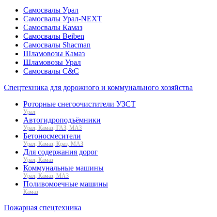
Самосвалы Урал
Самосвалы Урал-NEXT
Самосвалы Камаз
Самосвалы Beiben
Самосвалы Shacman
Шламовозы Камаз
Шламовозы Урал
Самосвалы C&C
Спецтехника для дорожного и коммунального хозяйства
Роторные снегоочистители УЗСТ
Урал
Автогидроподъёмники
Урал, Камаз, ГАЗ, МАЗ
Бетоносмесители
Урал, Камаз, Краз, МАЗ
Для содержания дорог
Урал, Камаз
Коммунальные машины
Урал, Камаз, МАЗ
Поливомоечные машины
Камаз
Пожарная спецтехника