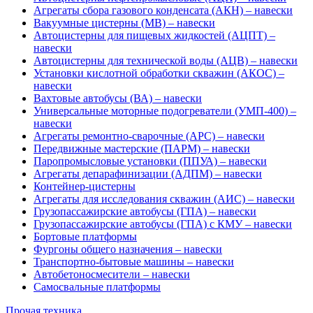
Агрегаты сбора газового конденсата (АКН) – навески
Вакуумные цистерны (МВ) – навески
Автоцистерны для пищевых жидкостей (АЦПТ) –
навески
Автоцистерны для технической воды (АЦВ) – навески
Установки кислотной обработки скважин (АКОС) –
навески
Вахтовые автобусы (ВА) – навески
Универсальные моторные подогреватели (УМП-400) –
навески
Агрегаты ремонтно-сварочные (АРС) – навески
Передвижные мастерские (ПАРМ) – навески
Паропромысловые установки (ППУА) – навески
Агрегаты депарафинизации (АДПМ) – навески
Контейнер-цистерны
Агрегаты для исследования скважин (АИС) – навески
Грузопассажирские автобусы (ГПА) – навески
Грузопассажирские автобусы (ГПА) с КМУ – навески
Бортовые платформы
Фургоны общего назначения – навески
Транспортно-бытовые машины – навески
Автобетоносмесители – навески
Самосвальные платформы
Прочая техника