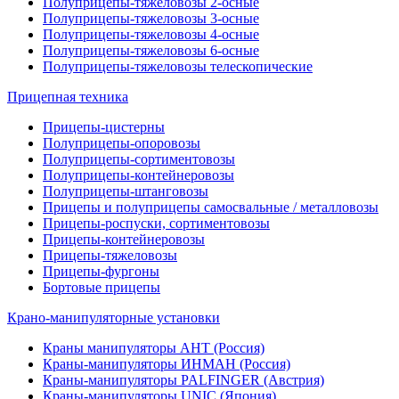
Полуприцепы-тяжеловозы 2-осные
Полуприцепы-тяжеловозы 3-осные
Полуприцепы-тяжеловозы 4-осные
Полуприцепы-тяжеловозы 6-осные
Полуприцепы-тяжеловозы телескопические
Прицепная техника
Прицепы-цистерны
Полуприцепы-опоровозы
Полуприцепы-сортиментовозы
Полуприцепы-контейнеровозы
Полуприцепы-штанговозы
Прицепы и полуприцепы самосвальные / металловозы
Прицепы-роспуски, сортиментовозы
Прицепы-контейнеровозы
Прицепы-тяжеловозы
Прицепы-фургоны
Бортовые прицепы
Крано-манипуляторные установки
Краны манипуляторы АНТ (Россия)
Краны-манипуляторы ИНМАН (Россия)
Краны-манипуляторы PALFINGER (Австрия)
Краны-манипуляторы UNIC (Япония)