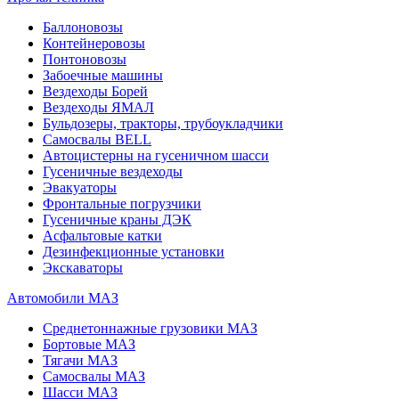
Баллоновозы
Контейнеровозы
Понтоновозы
Забоечные машины
Вездеходы Борей
Вездеходы ЯМАЛ
Бульдозеры, тракторы, трубоукладчики
Самосвалы BELL
Автоцистерны на гусеничном шасси
Гусеничные вездеходы
Эвакуаторы
Фронтальные погрузчики
Гусеничные краны ДЭК
Асфальтовые катки
Дезинфекционные установки
Экскаваторы
Автомобили МАЗ
Среднетоннажные грузовики МАЗ
Бортовые МАЗ
Тягачи МАЗ
Самосвалы МАЗ
Шасси МАЗ