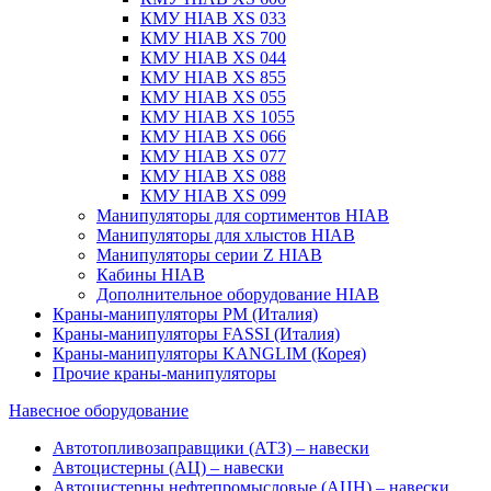
КМУ HIAB XS 033
КМУ HIAB XS 700
КМУ HIAB XS 044
КМУ HIAB XS 855
КМУ HIAB XS 055
КМУ HIAB XS 1055
КМУ HIAB XS 066
КМУ HIAB XS 077
КМУ HIAB XS 088
КМУ HIAB XS 099
Манипуляторы для сортиментов HIAB
Манипуляторы для хлыстов HIAB
Манипуляторы серии Z HIAB
Кабины HIAB
Дополнительное оборудование HIAB
Краны-манипуляторы PM (Италия)
Краны-манипуляторы FASSI (Италия)
Краны-манипуляторы KANGLIM (Корея)
Прочие краны-манипуляторы
Навесное оборудование
Автотопливозаправщики (АТЗ) – навески
Автоцистерны (АЦ) – навески
Автоцистерны нефтепромысловые (АЦН) – навески