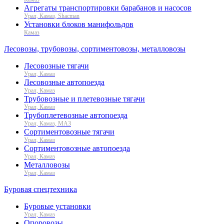
Агрегаты транспортировки барабанов и насосов
Урал, Камаз, Shacman
Установки блоков манифольдов
Камаз
Лесовозы, трубовозы, сортиментовозы, металловозы
Лесовозные тягачи
Урал, Камаз
Лесовозные автопоезда
Урал, Камаз
Трубовозные и плетевозные тягачи
Урал, Камаз
Трубоплетевозные автопоезда
Урал, Камаз, МАЗ
Сортиментовозные тягачи
Урал, Камаз
Сортиментовозные автопоезда
Урал, Камаз
Металловозы
Урал, Камаз
Буровая спецтехника
Буровые установки
Урал, Камаз
Опоровозы