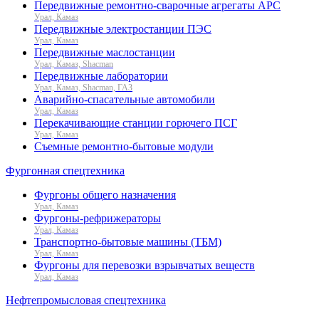
Передвижные ремонтно-сварочные агрегаты АРС
Урал, Камаз
Передвижные электростанции ПЭС
Урал, Камаз
Передвижные маслостанции
Урал, Камаз, Shacman
Передвижные лаборатории
Урал, Камаз, Shacman, ГАЗ
Аварийно-спасательные автомобили
Урал, Камаз
Перекачивающие станции горючего ПСГ
Урал, Камаз
Съемные ремонтно-бытовые модули
Фургонная спецтехника
Фургоны общего назначения
Урал, Камаз
Фургоны-рефрижераторы
Урал, Камаз
Транспортно-бытовые машины (ТБМ)
Урал, Камаз
Фургоны для перевозки взрывчатых веществ
Урал, Камаз
Нефтепромысловая спецтехника