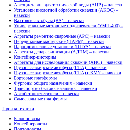
Автоцистерны для технической воды (АЦВ) – навески
Установки кислотной обработки скважин (АКОС) –
навески
Вахтовые автобусы (ВА) – навески
Универсальные моторные подогреватели (УМП-400) –
навески
Агрегаты ремонтно-сварочные (АРС) – навески
Передвижные мастерские (ПАРМ) – навески
Паропромысловые установки (ППУА) – навески
Агрегаты депарафинизации (АДПМ) – навески
Контейнер-цистерны
Агрегаты для исследования скважин (АИС) – навески
Грузопассажирские автобусы (ГПА) – навески
Грузопассажирские автобусы (ГПА) с КМУ – навески
Бортовые платформы
Фургоны общего назначения – навески
Транспортно-бытовые машины – навески
Автобетоносмесители – навески
Самосвальные платформы
Прочая техника
Баллоновозы
Контейнеровозы
Понтоновозы