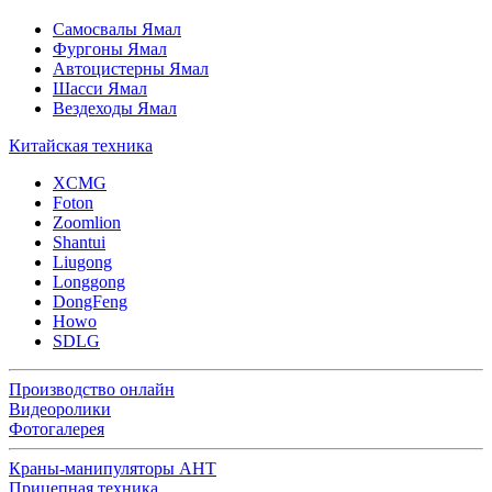
Самосвалы Ямал
Фургоны Ямал
Автоцистерны Ямал
Шасси Ямал
Вездеходы Ямал
Китайская техника
XCMG
Foton
Zoomlion
Shantui
Liugong
Longgong
DongFeng
Howo
SDLG
Производство онлайн
Видеоролики
Фотогалерея
Краны-манипуляторы АНТ
Прицепная техника