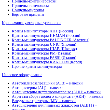
Прицепы-контейнеровозы
Прицепы-тяжеловозы
Прицепы-фургоны
Бортовые прицепы
Крано-манипуляторные установки
Краны манипуляторы АНТ (Россия)
Краны-манипуляторы ИНМАН (Россия)
Краны-манипуляторы PALFINGER (Австрия)
Краны-манипуляторы UNIC (Япония)
Краны-манипуляторы HIAB (Швеция)
Краны-манипуляторы PM (Италия)
Краны-манипуляторы FASSI (Италия)
Краны-манипуляторы KANGLIM (Корея)
Прочие краны-манипуляторы
Навесное оборудование
Автотопливозаправщики (АТЗ) – навески
Автоцистерны (АЦ) – навески
Автоцистерны нефтепромысловые (АЦН) – навески
Агрегаты сбора газового конденсата (АКН) – навески
Вакуумные цистерны (МВ) – навески
Автоцистерны для пищевых жидкостей (АЦПТ) –
навески