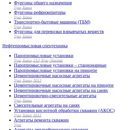
Фургоны общего назначения
Урал, Камаз
Фургоны-рефрижераторы
Урал, Камаз
Транспортно-бытовые машины (ТБМ)
Урал, Камаз
Фургоны для перевозки взрывчатых веществ
Урал, Камаз
Нефтепромысловая спецтехника
Паропромысловые установки
Урал, Камаз, ГАЗ, Краз, Shacman
Паропромысловые установки – стационарные
Паропромысловые установки на прицепе
Цементировочные насосные агрегаты
Урал, Камаз, МАЗ
Цементировочные насосные агрегаты на прицепе
Цементировочные насосные агрегаты на санях
Цементировочно-смесительные агрегаты
Урал, Камаз
Смесительные агрегаты на санях
Установки кислотной обработки скважин (АКОС)
Урал, Камаз, МАЗ
Агрегаты ремонта скважин
Урал
Агрегаты депарафинизации скважин