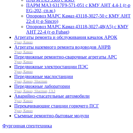
ПАРМ МАЗ 6317F9-571-051 с КМУ АНТ 4.4-1 (г-р
EG-202, сп.м.)
Опоровоз МАРС Камаз 43118-3027-50 с КМУ АНТ
22-4 (г-р Sincro)
Опоровоз МАРС Камаз 43118-3027-48(A5) с КМУ
АНТ 22-4 (г-р Fubag)
Агрегаты ремонта и обслуживания качалок АРОК
Урал, Камаз
Агрегаты наземного ремонта водоводов АНРВ
Урал, Камаз
Передвижные ремонтно-сварочные агрегаты АРС
Урал, Камаз
Передвижные электростанции ПЭС
Урал, Камаз
Передвижные маслостанции
Урал, Камаз, Shacman
Передвижные лаборатории
Урал, Камаз, Shacman, ГАЗ
Аварийно-спасательные автомобили
Урал, Камаз
Перекачивающие станции горючего ПСГ
Урал, Камаз
Съемные ремонтно-бытовые модули
Фургонная спецтехника