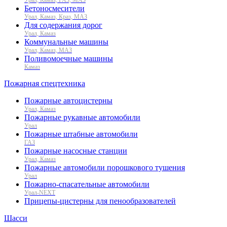
Бетоносмесители
Урал, Камаз, Краз, МАЗ
Для содержания дорог
Урал, Камаз
Коммунальные машины
Урал, Камаз, МАЗ
Поливомоечные машины
Камаз
Пожарная спецтехника
Пожарные автоцистерны
Урал, Камаз
Пожарные рукавные автомобили
Урал
Пожарные штабные автомобили
ГАЗ
Пожарные насосные станции
Урал, Камаз
Пожарные автомобили порошкового тушения
Урал
Пожарно-спасательные автомобили
Урал-NEXT
Прицепы-цистерны для пенообразователей
Шасси