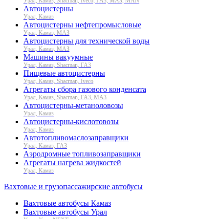
Урал, Камаз, Shacman, Iveco, ГАЗ, МАЗ, MAN
Автоцистерны
Урал, Камаз
Автоцистерны нефтепромысловые
Урал, Камаз, МАЗ
Автоцистерны для технической воды
Урал, Камаз, МАЗ
Машины вакуумные
Урал, Камаз, Shacman, ГАЗ
Пищевые автоцистерны
Урал, Камаз, Shacman, Iveco
Агрегаты сбора газового конденсата
Урал, Камаз, Shacman, ГАЗ, МАЗ
Автоцистерны-метаноловозы
Урал, Камаз
Автоцистерны-кислотовозы
Урал, Камаз
Автотопливомаслозаправщики
Урал, Камаз, ГАЗ
Аэродромные топливозаправщики
Агрегаты нагрева жидкостей
Урал, Камаз
Вахтовые и грузопассажирские автобусы
Вахтовые автобусы Камаз
Вахтовые автобусы Урал