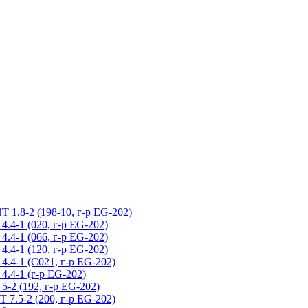
.8-2 (198-10, г-р EG-202)
4-1 (020, г-р EG-202)
4-1 (066, г-р EG-202)
4-1 (120, г-р EG-202)
4-1 (С021, г-р EG-202)
4-1 (г-р EG-202)
2 (192, г-р EG-202)
.5-2 (200, г-р EG-202)