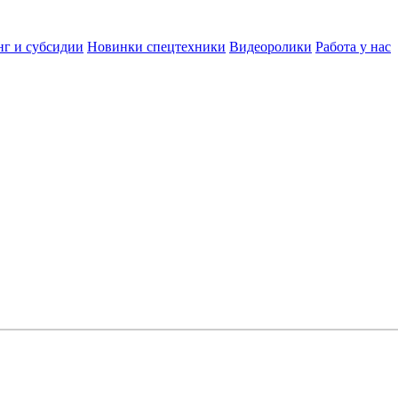
нг и субсидии
Новинки спецтехники
Видеоролики
Работа у нас