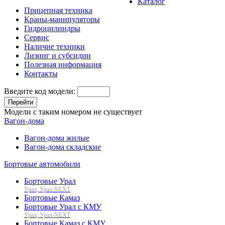
Каталог
Прицепная техника
Краны-манипуляторы
Гидроцилиндры
Сервис
Наличие техники
Лизинг и субсидии
Полезная информация
Контакты
Введите код модели:
Перейти
Модели с таким номером не существует
Вагон-дома
Вагон-дома жилые
Вагон-дома складские
Бортовые автомобили
Бортовые Урал
Урал, Урал-NEXT
Бортовые Камаз
Бортовые Урал с КМУ
Урал, Урал-NEXT
Бортовые Камаз с КМУ