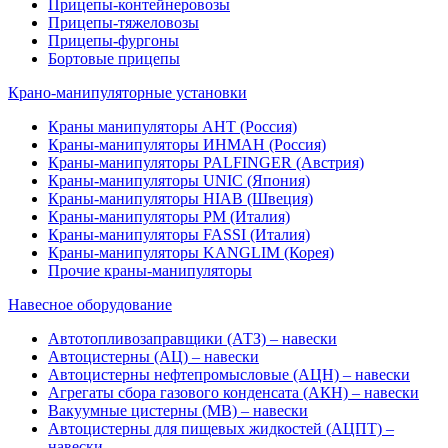
Прицепы-контейнеровозы
Прицепы-тяжеловозы
Прицепы-фургоны
Бортовые прицепы
Крано-манипуляторные установки
Краны манипуляторы АНТ (Россия)
Краны-манипуляторы ИНМАН (Россия)
Краны-манипуляторы PALFINGER (Австрия)
Краны-манипуляторы UNIC (Япония)
Краны-манипуляторы HIAB (Швеция)
Краны-манипуляторы PM (Италия)
Краны-манипуляторы FASSI (Италия)
Краны-манипуляторы KANGLIM (Корея)
Прочие краны-манипуляторы
Навесное оборудование
Автотопливозаправщики (АТЗ) – навески
Автоцистерны (АЦ) – навески
Автоцистерны нефтепромысловые (АЦН) – навески
Агрегаты сбора газового конденсата (АКН) – навески
Вакуумные цистерны (МВ) – навески
Автоцистерны для пищевых жидкостей (АЦПТ) –
навески