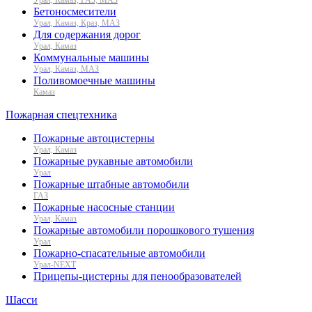
Бетоносмесители
Урал, Камаз, Краз, МАЗ
Для содержания дорог
Урал, Камаз
Коммунальные машины
Урал, Камаз, МАЗ
Поливомоечные машины
Камаз
Пожарная спецтехника
Пожарные автоцистерны
Урал, Камаз
Пожарные рукавные автомобили
Урал
Пожарные штабные автомобили
ГАЗ
Пожарные насосные станции
Урал, Камаз
Пожарные автомобили порошкового тушения
Урал
Пожарно-спасательные автомобили
Урал-NEXT
Прицепы-цистерны для пенообразователей
Шасси