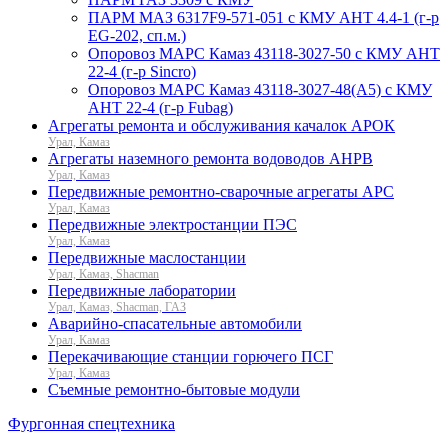
ПАРМ МАЗ 6317F9-571-051 с КМУ АНТ 4.4-1 (г-р
EG-202, сп.м.)
Опоровоз МАРС Камаз 43118-3027-50 с КМУ АНТ
22-4 (г-р Sincro)
Опоровоз МАРС Камаз 43118-3027-48(A5) с КМУ
АНТ 22-4 (г-р Fubag)
Агрегаты ремонта и обслуживания качалок АРОК
Урал, Камаз
Агрегаты наземного ремонта водоводов АНРВ
Урал, Камаз
Передвижные ремонтно-сварочные агрегаты АРС
Урал, Камаз
Передвижные электростанции ПЭС
Урал, Камаз
Передвижные маслостанции
Урал, Камаз, Shacman
Передвижные лаборатории
Урал, Камаз, Shacman, ГАЗ
Аварийно-спасательные автомобили
Урал, Камаз
Перекачивающие станции горючего ПСГ
Урал, Камаз
Съемные ремонтно-бытовые модули
Фургонная спецтехника