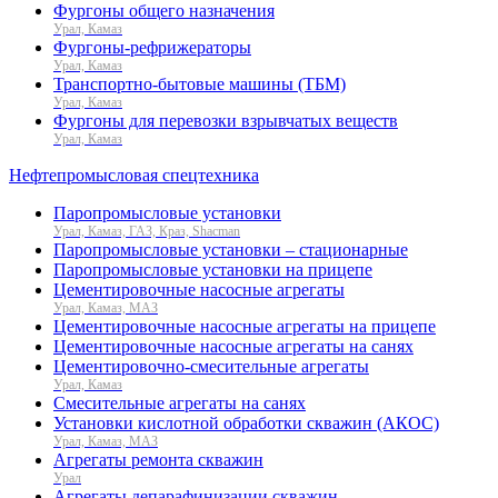
Фургоны общего назначения
Урал, Камаз
Фургоны-рефрижераторы
Урал, Камаз
Транспортно-бытовые машины (ТБМ)
Урал, Камаз
Фургоны для перевозки взрывчатых веществ
Урал, Камаз
Нефтепромысловая спецтехника
Паропромысловые установки
Урал, Камаз, ГАЗ, Краз, Shacman
Паропромысловые установки – стационарные
Паропромысловые установки на прицепе
Цементировочные насосные агрегаты
Урал, Камаз, МАЗ
Цементировочные насосные агрегаты на прицепе
Цементировочные насосные агрегаты на санях
Цементировочно-смесительные агрегаты
Урал, Камаз
Смесительные агрегаты на санях
Установки кислотной обработки скважин (АКОС)
Урал, Камаз, МАЗ
Агрегаты ремонта скважин
Урал
Агрегаты депарафинизации скважин