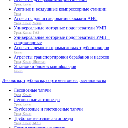
Урал, Камаз
Азотные и воздушные компрессорные станции
Урал
Агрегаты для исследования скважин АИС
Урал, Камаз, Четра
Универсальные моторные подогреватели УМП
Урал, Камаз, ГАЗ
Универсальные моторные подогреватели УМП –
стационарные
Агрегаты ремонта промысловых трубопроводов
Камаз
Агрегаты транспортировки барабанов и насосов
Урал, Камаз, Shacman
Установки блоков манифольдов
Камаз
Лесовозы, трубовозы, сортиментовозы, металловозы
Лесовозные тягачи
Урал, Камаз
Лесовозные автопоезда
Урал, Камаз
Трубовозные и плетевозные тягачи
Урал, Камаз
Трубоплетевозные автопоезда
Урал, Камаз, МАЗ
Сортиментовозные тягачи