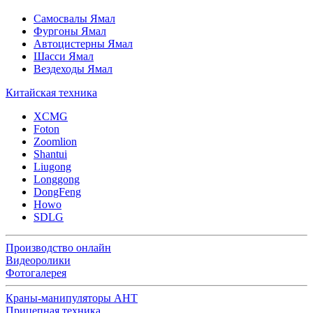
Самосвалы Ямал
Фургоны Ямал
Автоцистерны Ямал
Шасси Ямал
Вездеходы Ямал
Китайская техника
XCMG
Foton
Zoomlion
Shantui
Liugong
Longgong
DongFeng
Howo
SDLG
Производство онлайн
Видеоролики
Фотогалерея
Краны-манипуляторы АНТ
Прицепная техника