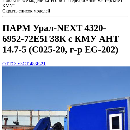
Показать все модели категории "Передвижные мастерские с
КМУ"
Скрыть список моделей
ПАРМ Урал-NEXT 4320-
6952-72Е5Г38К с КМУ АНТ
14.7-5 (С025-20, г-р EG-202)
ОТТС: УЗСТ 483F-21