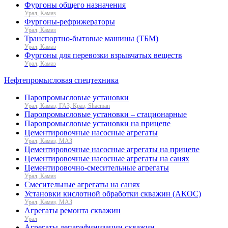
Фургоны общего назначения
Урал, Камаз
Фургоны-рефрижераторы
Урал, Камаз
Транспортно-бытовые машины (ТБМ)
Урал, Камаз
Фургоны для перевозки взрывчатых веществ
Урал, Камаз
Нефтепромысловая спецтехника
Паропромысловые установки
Урал, Камаз, ГАЗ, Краз, Shacman
Паропромысловые установки – стационарные
Паропромысловые установки на прицепе
Цементировочные насосные агрегаты
Урал, Камаз, МАЗ
Цементировочные насосные агрегаты на прицепе
Цементировочные насосные агрегаты на санях
Цементировочно-смесительные агрегаты
Урал, Камаз
Смесительные агрегаты на санях
Установки кислотной обработки скважин (АКОС)
Урал, Камаз, МАЗ
Агрегаты ремонта скважин
Урал
Агрегаты депарафинизации скважин