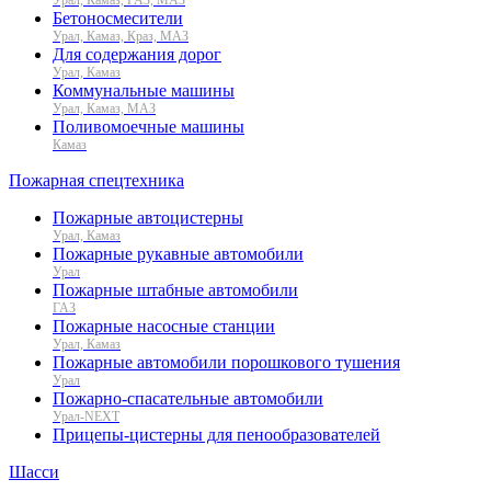
Бетоносмесители
Урал, Камаз, Краз, МАЗ
Для содержания дорог
Урал, Камаз
Коммунальные машины
Урал, Камаз, МАЗ
Поливомоечные машины
Камаз
Пожарная спецтехника
Пожарные автоцистерны
Урал, Камаз
Пожарные рукавные автомобили
Урал
Пожарные штабные автомобили
ГАЗ
Пожарные насосные станции
Урал, Камаз
Пожарные автомобили порошкового тушения
Урал
Пожарно-спасательные автомобили
Урал-NEXT
Прицепы-цистерны для пенообразователей
Шасси