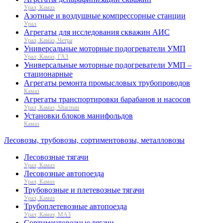
Урал, Камаз
Азотные и воздушные компрессорные станции
Урал
Агрегаты для исследования скважин АИС
Урал, Камаз, Четра
Универсальные моторные подогреватели УМП
Урал, Камаз, ГАЗ
Универсальные моторные подогреватели УМП –
стационарные
Агрегаты ремонта промысловых трубопроводов
Камаз
Агрегаты транспортировки барабанов и насосов
Урал, Камаз, Shacman
Установки блоков манифольдов
Камаз
Лесовозы, трубовозы, сортиментовозы, металловозы
Лесовозные тягачи
Урал, Камаз
Лесовозные автопоезда
Урал, Камаз
Трубовозные и плетевозные тягачи
Урал, Камаз
Трубоплетевозные автопоезда
Урал, Камаз, МАЗ
Сортиментовозные тягачи