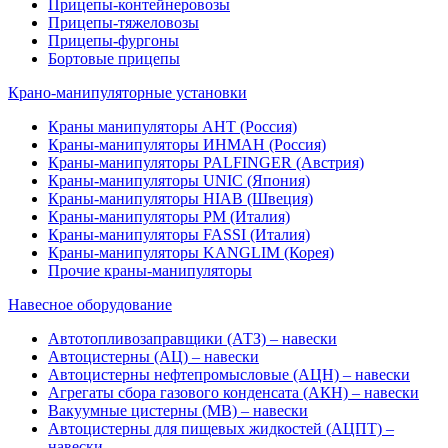
Прицепы-контейнеровозы
Прицепы-тяжеловозы
Прицепы-фургоны
Бортовые прицепы
Крано-манипуляторные установки
Краны манипуляторы АНТ (Россия)
Краны-манипуляторы ИНМАН (Россия)
Краны-манипуляторы PALFINGER (Австрия)
Краны-манипуляторы UNIC (Япония)
Краны-манипуляторы HIAB (Швеция)
Краны-манипуляторы PM (Италия)
Краны-манипуляторы FASSI (Италия)
Краны-манипуляторы KANGLIM (Корея)
Прочие краны-манипуляторы
Навесное оборудование
Автотопливозаправщики (АТЗ) – навески
Автоцистерны (АЦ) – навески
Автоцистерны нефтепромысловые (АЦН) – навески
Агрегаты сбора газового конденсата (АКН) – навески
Вакуумные цистерны (МВ) – навески
Автоцистерны для пищевых жидкостей (АЦПТ) –
навески