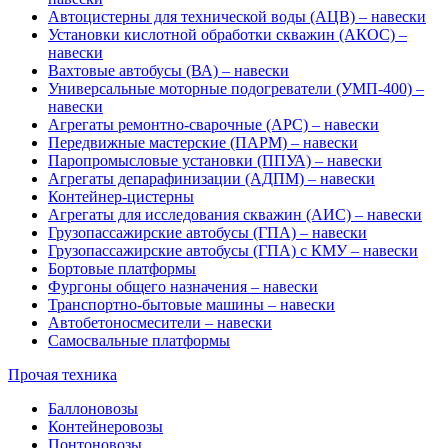
Автоцистерны для технической воды (АЦВ) – навески
Установки кислотной обработки скважин (АКОС) –
навески
Вахтовые автобусы (ВА) – навески
Универсальные моторные подогреватели (УМП-400) –
навески
Агрегаты ремонтно-сварочные (АРС) – навески
Передвижные мастерские (ПАРМ) – навески
Паропромысловые установки (ППУА) – навески
Агрегаты депарафинизации (АДПМ) – навески
Контейнер-цистерны
Агрегаты для исследования скважин (АИС) – навески
Грузопассажирские автобусы (ГПА) – навески
Грузопассажирские автобусы (ГПА) с КМУ – навески
Бортовые платформы
Фургоны общего назначения – навески
Транспортно-бытовые машины – навески
Автобетоносмесители – навески
Самосвальные платформы
Прочая техника
Баллоновозы
Контейнеровозы
Понтоновозы