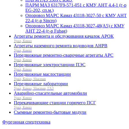
ПАРМ МАЗ 6317F9-571-051 с КМУ АНТ 4.4-1 (г-р
EG-202, сп.м.)
Опоровоз МАРС Камаз 43118-3027-50 с КМУ АНТ
22-4 (г-р Sincro)
Опоровоз МАРС Камаз 43118-3027-48(A5) с КМУ
АНТ 22-4 (г-р Fubag)
Агрегаты ремонта и обслуживания качалок АРОК
Урал, Камаз
Агрегаты наземного ремонта водоводов АНРВ
Урал, Камаз
Передвижные ремонтно-сварочные агрегаты АРС
Урал, Камаз
Передвижные электростанции ПЭС
Урал, Камаз
Передвижные маслостанции
Урал, Камаз, Shacman
Передвижные лаборатории
Урал, Камаз, Shacman, ГАЗ
Аварийно-спасательные автомобили
Урал, Камаз
Перекачивающие станции горючего ПСГ
Урал, Камаз
Съемные ремонтно-бытовые модули
Фургонная спецтехника