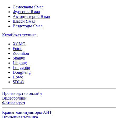
Самосвалы Ямал
Фургоны Ямал
Автоцистерны Ямал
Шасси Ямал
Вездеходы Ямал
Китайская техника
XCMG
Foton
Zoomlion
Shantui
Liugong
Longgong
DongFeng
Howo
SDLG
Производство онлайн
Видеоролики
Фотогалерея
Краны-манипуляторы АНТ
Прицепная техника