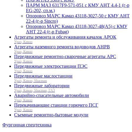
ПАРМ МАЗ 6317F9-571-051 с КМУ АНТ 4.4-1 (г-р
EG-202, сп.м.)
Опоровоз МАРС Камаз 43118-3027-50 с КМУ АНТ
22-4 (г-р Sincro)
Опоровоз МАРС Камаз 43118-3027-48(A5) с КМУ
АНТ 22-4 (г-р Fubag)
Агрегаты ремонта и обслуживания качалок АРОК
Урал, Камаз
Агрегаты наземного ремонта водоводов АНРВ
Урал, Камаз
Передвижные ремонтно-сварочные агрегаты АРС
Урал, Камаз
Передвижные электростанции ПЭС
Урал, Камаз
Передвижные маслостанции
Урал, Камаз, Shacman
Передвижные лаборатории
Урал, Камаз, Shacman, ГАЗ
Аварийно-спасательные автомобили
Урал, Камаз
Перекачивающие станции горючего ПСГ
Урал, Камаз
Съемные ремонтно-бытовые модули
Фургонная спецтехника