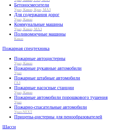
Бетоносмесители
Урал, Камаз, Краз, МАЗ
Для содержания дорог
Урал, Камаз
Коммунальные машины
Урал, Камаз, МАЗ
Поливомоечные машины
Камаз
Пожарная спецтехника
Пожарные автоцистерны
Урал, Камаз
Пожарные рукавные автомобили
Урал
Пожарные штабные автомобили
ГАЗ
Пожарные насосные станции
Урал, Камаз
Пожарные автомобили порошкового тушения
Урал
Пожарно-спасательные автомобили
Урал-NEXT
Прицепы-цистерны для пенообразователей
Шасси