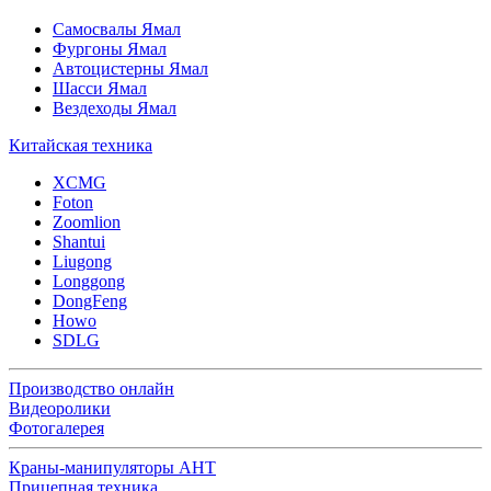
Самосвалы Ямал
Фургоны Ямал
Автоцистерны Ямал
Шасси Ямал
Вездеходы Ямал
Китайская техника
XCMG
Foton
Zoomlion
Shantui
Liugong
Longgong
DongFeng
Howo
SDLG
Производство онлайн
Видеоролики
Фотогалерея
Краны-манипуляторы АНТ
Прицепная техника