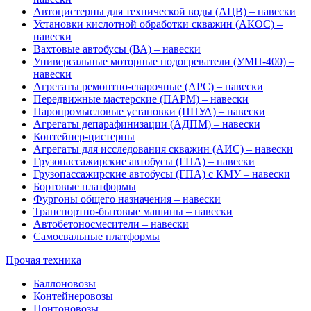
Автоцистерны для технической воды (АЦВ) – навески
Установки кислотной обработки скважин (АКОС) –
навески
Вахтовые автобусы (ВА) – навески
Универсальные моторные подогреватели (УМП-400) –
навески
Агрегаты ремонтно-сварочные (АРС) – навески
Передвижные мастерские (ПАРМ) – навески
Паропромысловые установки (ППУА) – навески
Агрегаты депарафинизации (АДПМ) – навески
Контейнер-цистерны
Агрегаты для исследования скважин (АИС) – навески
Грузопассажирские автобусы (ГПА) – навески
Грузопассажирские автобусы (ГПА) с КМУ – навески
Бортовые платформы
Фургоны общего назначения – навески
Транспортно-бытовые машины – навески
Автобетоносмесители – навески
Самосвальные платформы
Прочая техника
Баллоновозы
Контейнеровозы
Понтоновозы