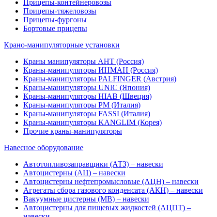
Прицепы-контейнеровозы
Прицепы-тяжеловозы
Прицепы-фургоны
Бортовые прицепы
Крано-манипуляторные установки
Краны манипуляторы АНТ (Россия)
Краны-манипуляторы ИНМАН (Россия)
Краны-манипуляторы PALFINGER (Австрия)
Краны-манипуляторы UNIC (Япония)
Краны-манипуляторы HIAB (Швеция)
Краны-манипуляторы PM (Италия)
Краны-манипуляторы FASSI (Италия)
Краны-манипуляторы KANGLIM (Корея)
Прочие краны-манипуляторы
Навесное оборудование
Автотопливозаправщики (АТЗ) – навески
Автоцистерны (АЦ) – навески
Автоцистерны нефтепромысловые (АЦН) – навески
Агрегаты сбора газового конденсата (АКН) – навески
Вакуумные цистерны (МВ) – навески
Автоцистерны для пищевых жидкостей (АЦПТ) –
навески