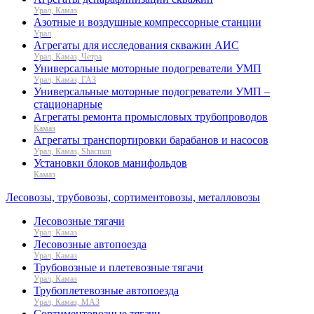
Урал, Камаз
Азотные и воздушные компрессорные станции
Урал
Агрегаты для исследования скважин АИС
Урал, Камаз, Четра
Универсальные моторные подогреватели УМП
Урал, Камаз, ГАЗ
Универсальные моторные подогреватели УМП –
стационарные
Агрегаты ремонта промысловых трубопроводов
Камаз
Агрегаты транспортировки барабанов и насосов
Урал, Камаз, Shacman
Установки блоков манифольдов
Камаз
Лесовозы, трубовозы, сортиментовозы, металловозы
Лесовозные тягачи
Урал, Камаз
Лесовозные автопоезда
Урал, Камаз
Трубовозные и плетевозные тягачи
Урал, Камаз
Трубоплетевозные автопоезда
Урал, Камаз, МАЗ
Сортиментовозные тягачи