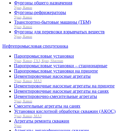
Фургоны общего назначения
Урал, Камаз
Фургоны-рефрижераторы
Урал, Камаз
Транспортно-бытовые машины (ТБМ)
Урал, Камаз
Фургоны для перевозки взрывчатых веществ
Урал, Камаз
Нефтепромысловая спецтехника
Паропромысловые установки
Урал, Камаз, ГАЗ, Краз, Shacman
Паропромысловые установки – стационарные
Паропромысловые установки на прицепе
Цементировочные насосные агрегаты
Урал, Камаз, МАЗ
Цементировочные насосные агрегаты на прицепе
Цементировочные насосные агрегаты на санях
Цементировочно-смесительные агрегаты
Урал, Камаз
Смесительные агрегаты на санях
Установки кислотной обработки скважин (АКОС)
Урал, Камаз, МАЗ
Агрегаты ремонта скважин
Урал
Агрегаты депарафинизации скважин