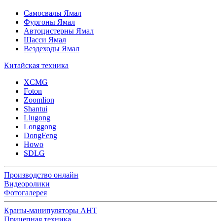
Самосвалы Ямал
Фургоны Ямал
Автоцистерны Ямал
Шасси Ямал
Вездеходы Ямал
Китайская техника
XCMG
Foton
Zoomlion
Shantui
Liugong
Longgong
DongFeng
Howo
SDLG
Производство онлайн
Видеоролики
Фотогалерея
Краны-манипуляторы АНТ
Прицепная техника