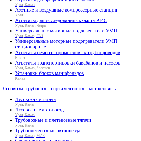
Урал, Камаз
Азотные и воздушные компрессорные станции
Урал
Агрегаты для исследования скважин АИС
Урал, Камаз, Четра
Универсальные моторные подогреватели УМП
Урал, Камаз, ГАЗ
Универсальные моторные подогреватели УМП –
стационарные
Агрегаты ремонта промысловых трубопроводов
Камаз
Агрегаты транспортировки барабанов и насосов
Урал, Камаз, Shacman
Установки блоков манифольдов
Камаз
Лесовозы, трубовозы, сортиментовозы, металловозы
Лесовозные тягачи
Урал, Камаз
Лесовозные автопоезда
Урал, Камаз
Трубовозные и плетевозные тягачи
Урал, Камаз
Трубоплетевозные автопоезда
Урал, Камаз, МАЗ
Сортиментовозные тягачи