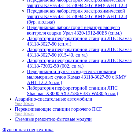
защиты Камаз 43118-73094-50 с КМУ АНТ 12-3
Передвижная лаборатория электрохимической
защиты Камаз 43118-73094-50 с КМУ АНТ 12-3
(бур, люлька)
Передвижная лаборатория неразрушающего
контроля сварки Урал 4320-1912-60Е5 (сп.м.)
Лаборатория перфораторной станции ЛПС Камаз
43118-3027-50 (сп.м.)
Лаборатория перфораторной станции ЛПС Камаз
43118-3027-50 (015-40, сп.м.)
Лаборатория перфораторной станции ЛПС Камаз
43118-73092-50 (002, сп.м.)
Передвижной пункт освидетельствования
маломерных судов Камаз 43118-3027-50 с КМУ
АНТ 12-2 (сп.м.)
Лаборатория перфораторной станции ЛПС
Shacman X3000 SX32586V385 W430 (сп.м.)
Аварийно-спасательные автомобили
Урал, Камаз
Перекачивающие станции горючего ПСГ
Урал, Камаз
Съемные ремонтно-бытовые модули
Фургонная спецтехника