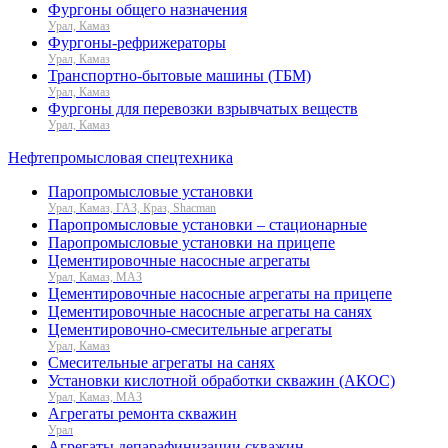
Фургоны общего назначения
Урал, Камаз
Фургоны-рефрижераторы
Урал, Камаз
Транспортно-бытовые машины (ТБМ)
Урал, Камаз
Фургоны для перевозки взрывчатых веществ
Урал, Камаз
Нефтепромысловая спецтехника
Паропромысловые установки
Урал, Камаз, ГАЗ, Краз, Shacman
Паропромысловые установки – стационарные
Паропромысловые установки на прицепе
Цементировочные насосные агрегаты
Урал, Камаз, МАЗ
Цементировочные насосные агрегаты на прицепе
Цементировочные насосные агрегаты на санях
Цементировочно-смесительные агрегаты
Урал, Камаз
Смесительные агрегаты на санях
Установки кислотной обработки скважин (АКОС)
Урал, Камаз, МАЗ
Агрегаты ремонта скважин
Урал
Агрегаты депарафинизации скважин