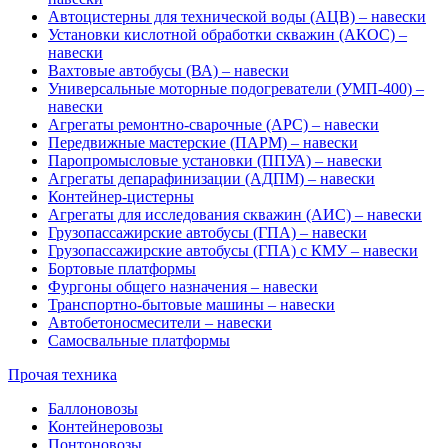
Автоцистерны для технической воды (АЦВ) – навески
Установки кислотной обработки скважин (АКОС) –
навески
Вахтовые автобусы (ВА) – навески
Универсальные моторные подогреватели (УМП-400) –
навески
Агрегаты ремонтно-сварочные (АРС) – навески
Передвижные мастерские (ПАРМ) – навески
Паропромысловые установки (ППУА) – навески
Агрегаты депарафинизации (АДПМ) – навески
Контейнер-цистерны
Агрегаты для исследования скважин (АИС) – навески
Грузопассажирские автобусы (ГПА) – навески
Грузопассажирские автобусы (ГПА) с КМУ – навески
Бортовые платформы
Фургоны общего назначения – навески
Транспортно-бытовые машины – навески
Автобетоносмесители – навески
Самосвальные платформы
Прочая техника
Баллоновозы
Контейнеровозы
Понтоновозы