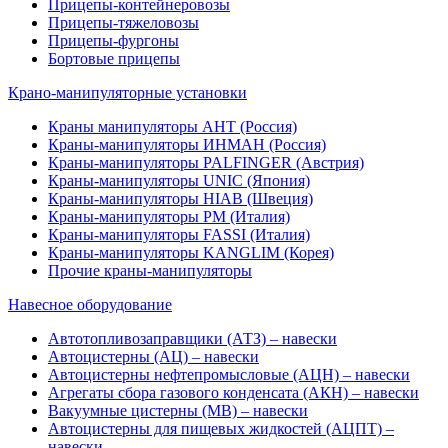
Прицепы-контейнеровозы
Прицепы-тяжеловозы
Прицепы-фургоны
Бортовые прицепы
Крано-манипуляторные установки
Краны манипуляторы АНТ (Россия)
Краны-манипуляторы ИНМАН (Россия)
Краны-манипуляторы PALFINGER (Австрия)
Краны-манипуляторы UNIC (Япония)
Краны-манипуляторы HIAB (Швеция)
Краны-манипуляторы PM (Италия)
Краны-манипуляторы FASSI (Италия)
Краны-манипуляторы KANGLIM (Корея)
Прочие краны-манипуляторы
Навесное оборудование
Автотопливозаправщики (АТЗ) – навески
Автоцистерны (АЦ) – навески
Автоцистерны нефтепромысловые (АЦН) – навески
Агрегаты сбора газового конденсата (АКН) – навески
Вакуумные цистерны (МВ) – навески
Автоцистерны для пищевых жидкостей (АЦПТ) –
навески