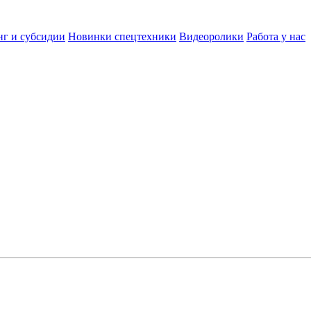
нг и субсидии
Новинки спецтехники
Видеоролики
Работа у нас