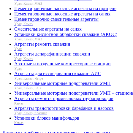
Урал, Камаз, МАЗ
Цементировочные насосные агрегаты на прицепе
Цементировочные насосные агрегаты на санях
Цементировочно-смесительные агрегаты
Урал, Камаз
Смесительные агрегаты на санях
Установки кислотной обработки скважин (АКОС)
Урал, Камаз, МАЗ
Агрегаты ремонта скважин
Урал
Агрегаты депарафинизации скважин
Урал, Камаз
Азотные и воздушные компрессорные станции
Урал
Агрегаты для исследования скважин АИС
Урал, Камаз, Четра
Универсальные моторные подогреватели УМП
Урал, Камаз, ГАЗ
Универсальные моторные подогреватели УМП – стацион
Агрегаты ремонта промысловых трубопроводов
Камаз
Агрегаты транспортировки барабанов и насосов
Урал, Камаз, Shacman
Установки блоков манифольдов
Камаз
Лесовозы, трубовозы, сортиментовозы, металловозы