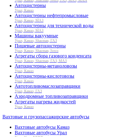
Урал, Камаз, Shacman, Iveco, ГАЗ, МАЗ, MAN
Автоцистерны
Урал, Камаз
Автоцистерны нефтепромысловые
Урал, Камаз, МАЗ
Автоцистерны для технической воды
Урал, Камаз, МАЗ
Машины вакуумные
Урал, Камаз, Shacman, ГАЗ
Пищевые автоцистерны
Урал, Камаз, Shacman, Iveco
Агрегаты сбора газового конденсата
Урал, Камаз, Shacman, ГАЗ, МАЗ
Автоцистерны-метаноловозы
Урал, Камаз
Автоцистерны-кислотовозы
Урал, Камаз
Автотопливомаслозаправщики
Урал, Камаз, ГАЗ
Аэродромные топливозаправщики
Агрегаты нагрева жидкостей
Урал, Камаз
Вахтовые и грузопассажирские автобусы
Вахтовые автобусы Камаз
Вахтовые автобусы Урал