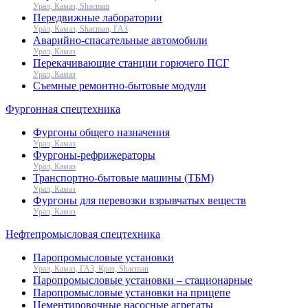
Урал, Камаз, Shacman
Передвижные лаборатории
Урал, Камаз, Shacman, ГАЗ
Аварийно-спасательные автомобили
Урал, Камаз
Перекачивающие станции горючего ПСГ
Урал, Камаз
Съемные ремонтно-бытовые модули
Фургонная спецтехника
Фургоны общего назначения
Урал, Камаз
Фургоны-рефрижераторы
Урал, Камаз
Транспортно-бытовые машины (ТБМ)
Урал, Камаз
Фургоны для перевозки взрывчатых веществ
Урал, Камаз
Нефтепромысловая спецтехника
Паропромысловые установки
Урал, Камаз, ГАЗ, Краз, Shacman
Паропромысловые установки – стационарные
Паропромысловые установки на прицепе
Цементировочные насосные агрегаты