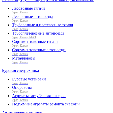
Лесовозные тягачи
Урал, Камаз
Лесовозные автопоезда
Урал, Камаз
Трубовозные и плетевозные тягачи
Урал, Камаз
Трубоплетевозные автопоезда
Урал, Камаз, МАЗ
Сортиментовозные тягачи
Урал, Камаз
Сортиментовозные автопоезда
Урал, Камаз
Металловозы
Урал, Камаз
Буровая спецтехника
Буровые установки
Урал, Камаз
Опоровозы
Урал, Камаз
Агрегаты заглубления анкеров
Урал, Камаз
Подъемные агрегаты ремонта скважин
Автогидроподъемники