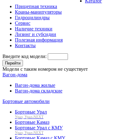
Каталог
Прицепная техника
Краны-манипуляторы
Гидроцилиндры
Сервис
Наличие техники
Лизинг и субсидии
Полезная информация
Контакты
Введите код модели:
Перейти
Модели с таким номером не существует
Вагон-дома
Вагон-дома жилые
Вагон-дома складские
Бортовые автомобили
Бортовые Урал
Урал, Урал-NEXT
Бортовые Камаз
Бортовые Урал с КМУ
Урал, Урал-NEXT
Бортовые Камаз с КМУ