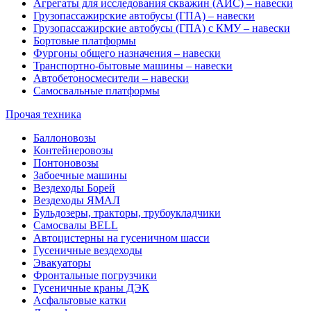
Агрегаты для исследования скважин (АИС) – навески
Грузопассажирские автобусы (ГПА) – навески
Грузопассажирские автобусы (ГПА) с КМУ – навески
Бортовые платформы
Фургоны общего назначения – навески
Транспортно-бытовые машины – навески
Автобетоносмесители – навески
Самосвальные платформы
Прочая техника
Баллоновозы
Контейнеровозы
Понтоновозы
Забоечные машины
Вездеходы Борей
Вездеходы ЯМАЛ
Бульдозеры, тракторы, трубоукладчики
Самосвалы BELL
Автоцистерны на гусеничном шасси
Гусеничные вездеходы
Эвакуаторы
Фронтальные погрузчики
Гусеничные краны ДЭК
Асфальтовые катки