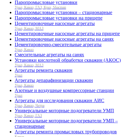
Паропромысловые установки
Урал, Камаз, ГАЗ, Краз, Shacman
Паропромысловые установки – стационарные
Паропромысловые установки на прицепе
Цементировочные насосные агрегаты
Урал, Камаз, МАЗ
Цементировочные насосные агрегаты на прицепе
Цементировочные насосные агрегаты на санях
Цементировочно-смесительные агрегаты
Урал, Камаз
Смесительные агрегаты на санях
Установки кислотной обработки скважин (АКОС)
Урал, Камаз, МАЗ
Агрегаты ремонта скважин
Урал
Агрегаты депарафинизации скважин
Урал, Камаз
Азотные и воздушные компрессорные станции
Урал
Агрегаты для исследования скважин АИС
Урал, Камаз, Четра
Универсальные моторные подогреватели УМП
Урал, Камаз, ГАЗ
Универсальные моторные подогреватели УМП –
стационарные
Агрегаты ремонта промысловых трубопроводов
Камаз