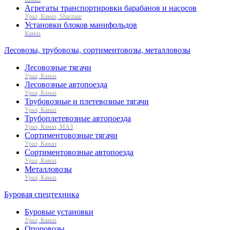
Агрегаты транспортировки барабанов и насосов
Урал, Камаз, Shacman
Установки блоков манифольдов
Камаз
Лесовозы, трубовозы, сортиментовозы, металловозы
Лесовозные тягачи
Урал, Камаз
Лесовозные автопоезда
Урал, Камаз
Трубовозные и плетевозные тягачи
Урал, Камаз
Трубоплетевозные автопоезда
Урал, Камаз, МАЗ
Сортиментовозные тягачи
Урал, Камаз
Сортиментовозные автопоезда
Урал, Камаз
Металловозы
Урал, Камаз
Буровая спецтехника
Буровые установки
Урал, Камаз
Опоровозы