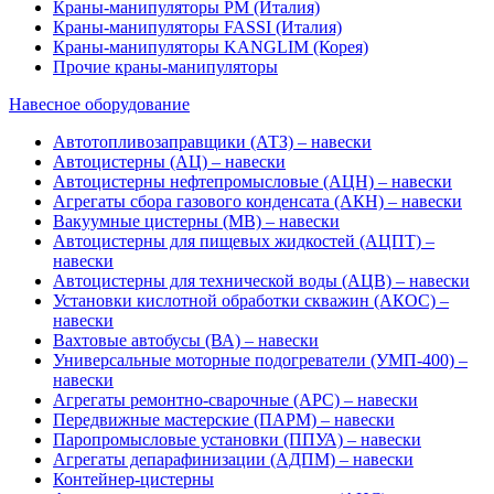
Краны-манипуляторы PM (Италия)
Краны-манипуляторы FASSI (Италия)
Краны-манипуляторы KANGLIM (Корея)
Прочие краны-манипуляторы
Навесное оборудование
Автотопливозаправщики (АТЗ) – навески
Автоцистерны (АЦ) – навески
Автоцистерны нефтепромысловые (АЦН) – навески
Агрегаты сбора газового конденсата (АКН) – навески
Вакуумные цистерны (МВ) – навески
Автоцистерны для пищевых жидкостей (АЦПТ) –
навески
Автоцистерны для технической воды (АЦВ) – навески
Установки кислотной обработки скважин (АКОС) –
навески
Вахтовые автобусы (ВА) – навески
Универсальные моторные подогреватели (УМП-400) –
навески
Агрегаты ремонтно-сварочные (АРС) – навески
Передвижные мастерские (ПАРМ) – навески
Паропромысловые установки (ППУА) – навески
Агрегаты депарафинизации (АДПМ) – навески
Контейнер-цистерны