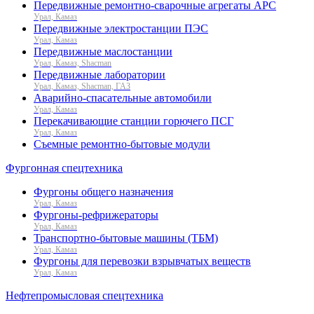
Передвижные ремонтно-сварочные агрегаты АРС
Урал, Камаз
Передвижные электростанции ПЭС
Урал, Камаз
Передвижные маслостанции
Урал, Камаз, Shacman
Передвижные лаборатории
Урал, Камаз, Shacman, ГАЗ
Аварийно-спасательные автомобили
Урал, Камаз
Перекачивающие станции горючего ПСГ
Урал, Камаз
Съемные ремонтно-бытовые модули
Фургонная спецтехника
Фургоны общего назначения
Урал, Камаз
Фургоны-рефрижераторы
Урал, Камаз
Транспортно-бытовые машины (ТБМ)
Урал, Камаз
Фургоны для перевозки взрывчатых веществ
Урал, Камаз
Нефтепромысловая спецтехника