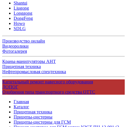
Shantui
Liugong
Longgong
DongFeng
Howo
SDLG
Производство онлайн
Видеоролики
Фотогалерея
Краны-манипуляторы АНТ
Прицепная техника
Нефтепромысловая спецтехника
Капитальный ремонт навесного оборудования
ДОПОГ
Одобрения типа транспортного средства ОТТС
Главная
Каталог
Прицепная техника
Прицепы-цистерны
Прицепы-цистерны для ГСМ