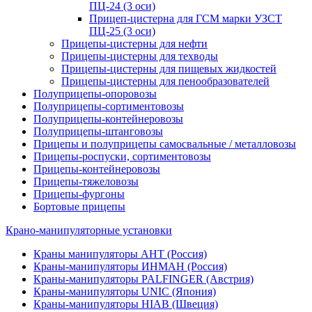
ПЦ-24 (3 оси)
Прицеп-цистерна для ГСМ марки УЗСТ
ПЦ-25 (3 оси)
Прицепы-цистерны для нефти
Прицепы-цистерны для техводы
Прицепы-цистерны для пищевых жидкостей
Прицепы-цистерны для пенообразователей
Полуприцепы-опоровозы
Полуприцепы-сортиментовозы
Полуприцепы-контейнеровозы
Полуприцепы-штанговозы
Прицепы и полуприцепы самосвальные / металловозы
Прицепы-роспуски, сортиментовозы
Прицепы-контейнеровозы
Прицепы-тяжеловозы
Прицепы-фургоны
Бортовые прицепы
Крано-манипуляторные установки
Краны манипуляторы АНТ (Россия)
Краны-манипуляторы ИНМАН (Россия)
Краны-манипуляторы PALFINGER (Австрия)
Краны-манипуляторы UNIC (Япония)
Краны-манипуляторы HIAB (Швеция)