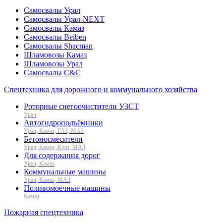
Самосвалы Урал
Самосвалы Урал-NEXT
Самосвалы Камаз
Самосвалы Beiben
Самосвалы Shacman
Шламовозы Камаз
Шламовозы Урал
Самосвалы C&C
Спецтехника для дорожного и коммунального хозяйства
Роторные снегоочистители УЗСТ
Урал
Автогидроподъёмники
Урал, Камаз, ГАЗ, МАЗ
Бетоносмесители
Урал, Камаз, Краз, МАЗ
Для содержания дорог
Урал, Камаз
Коммунальные машины
Урал, Камаз, МАЗ
Поливомоечные машины
Камаз
Пожарная спецтехника