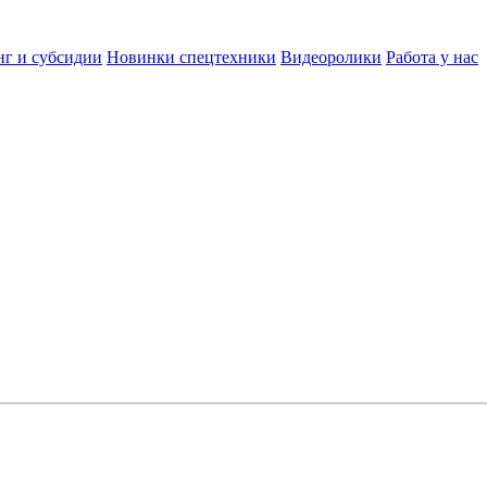
нг и субсидии
Новинки спецтехники
Видеоролики
Работа у нас