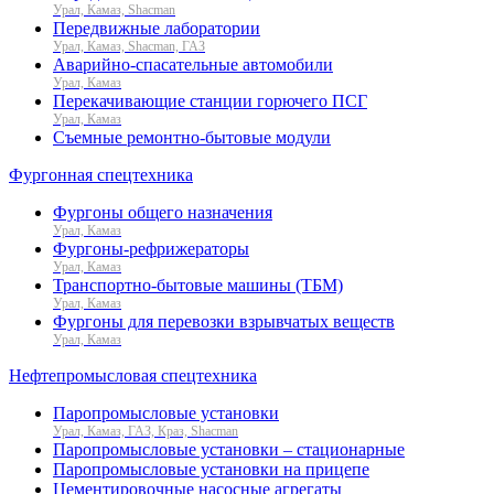
Урал, Камаз, Shacman
Передвижные лаборатории
Урал, Камаз, Shacman, ГАЗ
Аварийно-спасательные автомобили
Урал, Камаз
Перекачивающие станции горючего ПСГ
Урал, Камаз
Съемные ремонтно-бытовые модули
Фургонная спецтехника
Фургоны общего назначения
Урал, Камаз
Фургоны-рефрижераторы
Урал, Камаз
Транспортно-бытовые машины (ТБМ)
Урал, Камаз
Фургоны для перевозки взрывчатых веществ
Урал, Камаз
Нефтепромысловая спецтехника
Паропромысловые установки
Урал, Камаз, ГАЗ, Краз, Shacman
Паропромысловые установки – стационарные
Паропромысловые установки на прицепе
Цементировочные насосные агрегаты