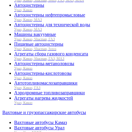
Урал, Камаз, Shacman, Iveco, ГАЗ, МАЗ, MAN
Автоцистерны
Урал, Камаз
Автоцистерны нефтепромысловые
Урал, Камаз, МАЗ
Автоцистерны для технической воды
Урал, Камаз, МАЗ
Машины вакуумные
Урал, Камаз, Shacman, ГАЗ
Пищевые автоцистерны
Урал, Камаз, Shacman, Iveco
Агрегаты сбора газового конденсата
Урал, Камаз, Shacman, ГАЗ, МАЗ
Автоцистерны-метаноловозы
Урал, Камаз
Автоцистерны-кислотовозы
Урал, Камаз
Автотопливомаслозаправщики
Урал, Камаз, ГАЗ
Аэродромные топливозаправщики
Агрегаты нагрева жидкостей
Урал, Камаз
Вахтовые и грузопассажирские автобусы
Вахтовые автобусы Камаз
Вахтовые автобусы Урал