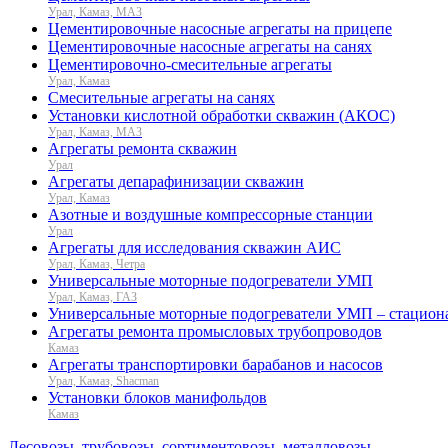
Урал, Камаз, МАЗ
Цементировочные насосные агрегаты на прицепе
Цементировочные насосные агрегаты на санях
Цементировочно-смесительные агрегаты
Урал, Камаз
Смесительные агрегаты на санях
Установки кислотной обработки скважин (АКОС)
Урал, Камаз, МАЗ
Агрегаты ремонта скважин
Урал
Агрегаты депарафинизации скважин
Урал, Камаз
Азотные и воздушные компрессорные станции
Урал
Агрегаты для исследования скважин АИС
Урал, Камаз, Четра
Универсальные моторные подогреватели УМП
Урал, Камаз, ГАЗ
Универсальные моторные подогреватели УМП – стацион
Агрегаты ремонта промысловых трубопроводов
Камаз
Агрегаты транспортировки барабанов и насосов
Урал, Камаз, Shacman
Установки блоков манифольдов
Камаз
Лесовозы, трубовозы, сортиментовозы, металловозы