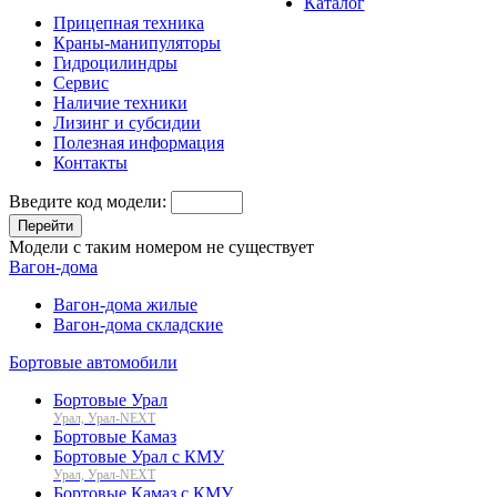
Каталог
Прицепная техника
Краны-манипуляторы
Гидроцилиндры
Сервис
Наличие техники
Лизинг и субсидии
Полезная информация
Контакты
Введите код модели:
Перейти
Модели с таким номером не существует
Вагон-дома
Вагон-дома жилые
Вагон-дома складские
Бортовые автомобили
Бортовые Урал
Урал, Урал-NEXT
Бортовые Камаз
Бортовые Урал с КМУ
Урал, Урал-NEXT
Бортовые Камаз с КМУ