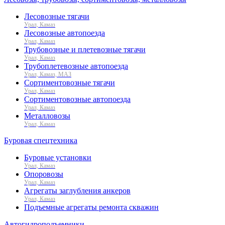
Лесовозные тягачи
Урал, Камаз
Лесовозные автопоезда
Урал, Камаз
Трубовозные и плетевозные тягачи
Урал, Камаз
Трубоплетевозные автопоезда
Урал, Камаз, МАЗ
Сортиментовозные тягачи
Урал, Камаз
Сортиментовозные автопоезда
Урал, Камаз
Металловозы
Урал, Камаз
Буровая спецтехника
Буровые установки
Урал, Камаз
Опоровозы
Урал, Камаз
Агрегаты заглубления анкеров
Урал, Камаз
Подъемные агрегаты ремонта скважин
Автогидроподъемники