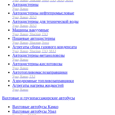
Урал, Камаз, Shacman, Iveco, ГАЗ, МАЗ, MAN
Автоцистерны
Урал, Камаз
Автоцистерны нефтепромысловые
Урал, Камаз, МАЗ
Автоцистерны для технической воды
Урал, Камаз, МАЗ
Машины вакуумные
Урал, Камаз, Shacman, ГАЗ
Пищевые автоцистерны
Урал, Камаз, Shacman, Iveco
Агрегаты сбора газового конденсата
Урал, Камаз, Shacman, ГАЗ, МАЗ
Автоцистерны-метаноловозы
Урал, Камаз
Автоцистерны-кислотовозы
Урал, Камаз
Автотопливомаслозаправщики
Урал, Камаз, ГАЗ
Аэродромные топливозаправщики
Агрегаты нагрева жидкостей
Урал, Камаз
Вахтовые и грузопассажирские автобусы
Вахтовые автобусы Камаз
Вахтовые автобусы Урал