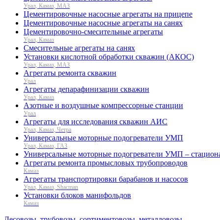
Урал, Камаз, МАЗ
Цементировочные насосные агрегаты на прицепе
Цементировочные насосные агрегаты на санях
Цементировочно-смесительные агрегаты
Урал, Камаз
Смесительные агрегаты на санях
Установки кислотной обработки скважин (АКОС)
Урал, Камаз, МАЗ
Агрегаты ремонта скважин
Урал
Агрегаты депарафинизации скважин
Урал, Камаз
Азотные и воздушные компрессорные станции
Урал
Агрегаты для исследования скважин АИС
Урал, Камаз, Четра
Универсальные моторные подогреватели УМП
Урал, Камаз, ГАЗ
Универсальные моторные подогреватели УМП – стацион
Агрегаты ремонта промысловых трубопроводов
Камаз
Агрегаты транспортировки барабанов и насосов
Урал, Камаз, Shacman
Установки блоков манифольдов
Камаз
Лесовозы, трубовозы, сортиментовозы, металловозы