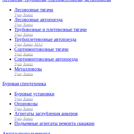
Лесовозные тягачи
Урал, Камаз
Лесовозные автопоезда
Урал, Камаз
Трубовозные и плетевозные тягачи
Урал, Камаз
Трубоплетевозные автопоезда
Урал, Камаз, МАЗ
Сортиментовозные тягачи
Урал, Камаз
Сортиментовозные автопоезда
Урал, Камаз
Металловозы
Урал, Камаз
Буровая спецтехника
Буровые установки
Урал, Камаз
Опоровозы
Урал, Камаз
Агрегаты заглубления анкеров
Урал, Камаз
Подъемные агрегаты ремонта скважин
Автогидроподъемники