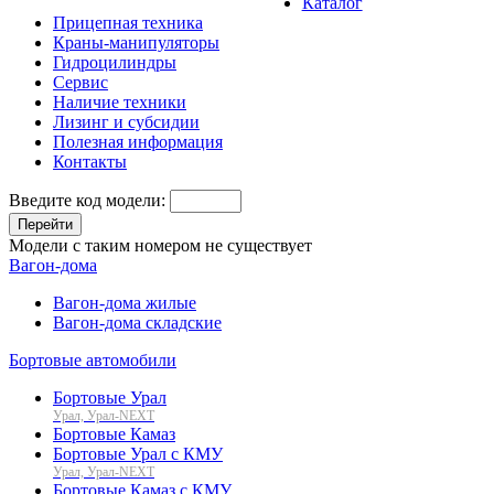
Каталог
Прицепная техника
Краны-манипуляторы
Гидроцилиндры
Сервис
Наличие техники
Лизинг и субсидии
Полезная информация
Контакты
Введите код модели:
Перейти
Модели с таким номером не существует
Вагон-дома
Вагон-дома жилые
Вагон-дома складские
Бортовые автомобили
Бортовые Урал
Урал, Урал-NEXT
Бортовые Камаз
Бортовые Урал с КМУ
Урал, Урал-NEXT
Бортовые Камаз с КМУ