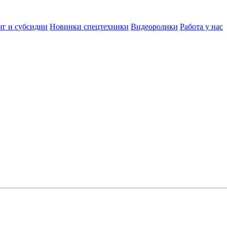
нг и субсидии
Новинки спецтехники
Видеоролики
Работа у нас