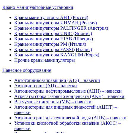
Крано-манипуляторные установки
Краны манипуляторы АНТ (Россия)
Краны-манипуляторы ИНМАН (Россия)
Краны-манипуляторы PALFINGER (Австрия)
Краны-манипуляторы UNIC (Япония)
Краны-манипуляторы HIAB (Швеция)
Краны-манипуляторы PM (Италия)
Краны-манипуляторы FASSI (Италия)
Краны-манипуляторы KANGLIM (Корея)
Прочие краны-манипуляторы
Навесное оборудование
Автотопливозаправщики (АТЗ) – навески
Автоцистерны (АЦ) – навески
Автоцистерны нефтепромысловые (АЦН) – навески
Агрегаты сбора газового конденсата (АКН) – навески
Вакуумные цистерны (МВ) – навески
Автоцистерны для пищевых жидкостей (АЦПТ) –
навески
Автоцистерны для технической воды (АЦВ) – навески
Установки кислотной обработки скважин (АКОС) –
навески