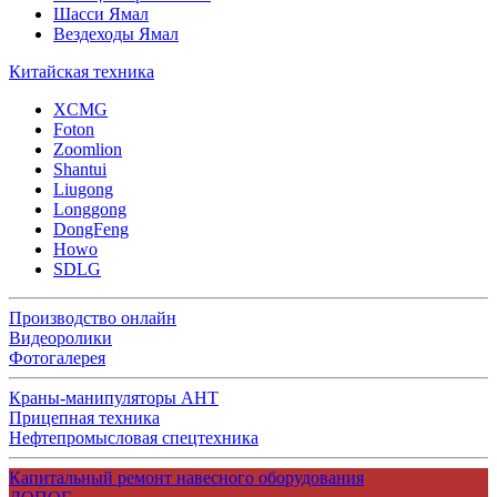
Шасси Ямал
Вездеходы Ямал
Китайская техника
XCMG
Foton
Zoomlion
Shantui
Liugong
Longgong
DongFeng
Howo
SDLG
Производство онлайн
Видеоролики
Фотогалерея
Краны-манипуляторы АНТ
Прицепная техника
Нефтепромысловая спецтехника
Капитальный ремонт навесного оборудования