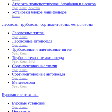
Агрегаты транспортировки барабанов и насосов
Урал, Камаз, Shacman
Установки блоков манифольдов
Камаз
Лесовозы, трубовозы, сортиментовозы, металловозы
Лесовозные тягачи
Урал, Камаз
Лесовозные автопоезда
Урал, Камаз
Трубовозные и плетевозные тягачи
Урал, Камаз
Трубоплетевозные автопоезда
Урал, Камаз, МАЗ
Сортиментовозные тягачи
Урал, Камаз
Сортиментовозные автопоезда
Урал, Камаз
Металловозы
Урал, Камаз
Буровая спецтехника
Буровые установки
Урал, Камаз
Опоровозы