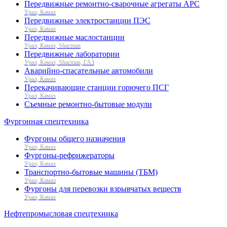
Передвижные ремонтно-сварочные агрегаты АРС
Урал, Камаз
Передвижные электростанции ПЭС
Урал, Камаз
Передвижные маслостанции
Урал, Камаз, Shacman
Передвижные лаборатории
Урал, Камаз, Shacman, ГАЗ
Аварийно-спасательные автомобили
Урал, Камаз
Перекачивающие станции горючего ПСГ
Урал, Камаз
Съемные ремонтно-бытовые модули
Фургонная спецтехника
Фургоны общего назначения
Урал, Камаз
Фургоны-рефрижераторы
Урал, Камаз
Транспортно-бытовые машины (ТБМ)
Урал, Камаз
Фургоны для перевозки взрывчатых веществ
Урал, Камаз
Нефтепромысловая спецтехника