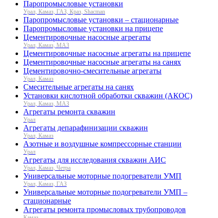
Паропромысловые установки
Урал, Камаз, ГАЗ, Краз, Shacman
Паропромысловые установки – стационарные
Паропромысловые установки на прицепе
Цементировочные насосные агрегаты
Урал, Камаз, МАЗ
Цементировочные насосные агрегаты на прицепе
Цементировочные насосные агрегаты на санях
Цементировочно-смесительные агрегаты
Урал, Камаз
Смесительные агрегаты на санях
Установки кислотной обработки скважин (АКОС)
Урал, Камаз, МАЗ
Агрегаты ремонта скважин
Урал
Агрегаты депарафинизации скважин
Урал, Камаз
Азотные и воздушные компрессорные станции
Урал
Агрегаты для исследования скважин АИС
Урал, Камаз, Четра
Универсальные моторные подогреватели УМП
Урал, Камаз, ГАЗ
Универсальные моторные подогреватели УМП –
стационарные
Агрегаты ремонта промысловых трубопроводов
Камаз