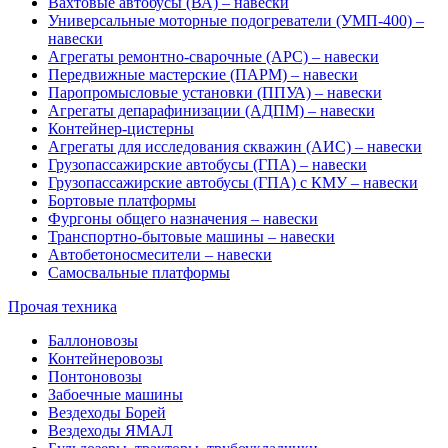
Вахтовые автобусы (ВА) – навески
Универсальные моторные подогреватели (УМП-400) –
навески
Агрегаты ремонтно-сварочные (АРС) – навески
Передвижные мастерские (ПАРМ) – навески
Паропромысловые установки (ППУА) – навески
Агрегаты депарафинизации (АДПМ) – навески
Контейнер-цистерны
Агрегаты для исследования скважин (АИС) – навески
Грузопассажирские автобусы (ГПА) – навески
Грузопассажирские автобусы (ГПА) с КМУ – навески
Бортовые платформы
Фургоны общего назначения – навески
Транспортно-бытовые машины – навески
Автобетоносмесители – навески
Самосвальные платформы
Прочая техника
Баллоновозы
Контейнеровозы
Понтоновозы
Забоечные машины
Вездеходы Борей
Вездеходы ЯМАЛ