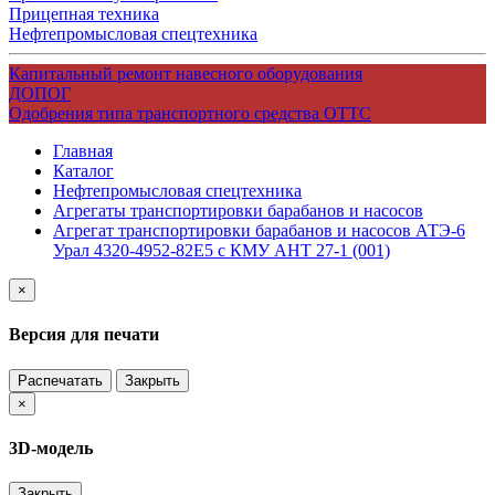
Прицепная техника
Нефтепромысловая спецтехника
Капитальный ремонт навесного оборудования
ДОПОГ
Одобрения типа транспортного средства ОТТС
Главная
Каталог
Нефтепромысловая спецтехника
Агрегаты транспортировки барабанов и насосов
Агрегат транспортировки барабанов и насосов АТЭ-6
Урал 4320-4952-82Е5 с КМУ АНТ 27-1 (001)
×
Версия для печати
Распечатать
Закрыть
×
3D-модель
Закрыть