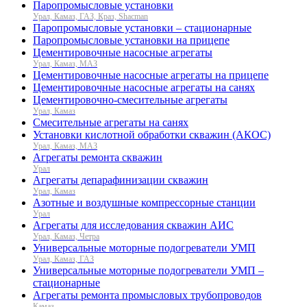
Паропромысловые установки
Урал, Камаз, ГАЗ, Краз, Shacman
Паропромысловые установки – стационарные
Паропромысловые установки на прицепе
Цементировочные насосные агрегаты
Урал, Камаз, МАЗ
Цементировочные насосные агрегаты на прицепе
Цементировочные насосные агрегаты на санях
Цементировочно-смесительные агрегаты
Урал, Камаз
Смесительные агрегаты на санях
Установки кислотной обработки скважин (АКОС)
Урал, Камаз, МАЗ
Агрегаты ремонта скважин
Урал
Агрегаты депарафинизации скважин
Урал, Камаз
Азотные и воздушные компрессорные станции
Урал
Агрегаты для исследования скважин АИС
Урал, Камаз, Четра
Универсальные моторные подогреватели УМП
Урал, Камаз, ГАЗ
Универсальные моторные подогреватели УМП –
стационарные
Агрегаты ремонта промысловых трубопроводов
Камаз