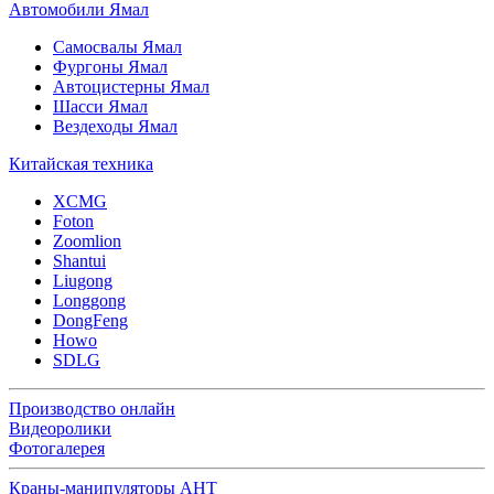
Автомобили Ямал
Самосвалы Ямал
Фургоны Ямал
Автоцистерны Ямал
Шасси Ямал
Вездеходы Ямал
Китайская техника
XCMG
Foton
Zoomlion
Shantui
Liugong
Longgong
DongFeng
Howo
SDLG
Производство онлайн
Видеоролики
Фотогалерея
Краны-манипуляторы АНТ