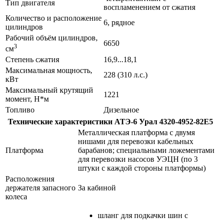
Тип двигателя
воспламенением от сжатия
Количество и расположение
6, рядное
цилиндров
Рабочий объём цилиндров,
6650
3
см
Степень сжатия
16,9...18,1
Максимальная мощность,
228 (310 л.с.)
кВт
Максимальный крутящий
1221
момент, Н*м
Топливо
Дизельное
Технические характеристики АТЭ-6 Урал 4320-4952-82Е5
Металлическая платформа с двумя
нишами для перевозки кабельных
Платформа
барабанов; специальными ложементами
для перевозки насосов УЭЦН (по 3
штуки с каждой стороны платформы)
Расположения
держателя запасного
За кабиной
колеса
шланг для подкачки шин с