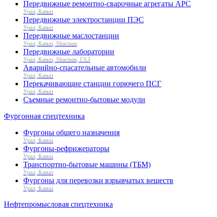
Передвижные ремонтно-сварочные агрегаты АРС
Урал, Камаз
Передвижные электростанции ПЭС
Урал, Камаз
Передвижные маслостанции
Урал, Камаз, Shacman
Передвижные лаборатории
Урал, Камаз, Shacman, ГАЗ
Аварийно-спасательные автомобили
Урал, Камаз
Перекачивающие станции горючего ПСГ
Урал, Камаз
Съемные ремонтно-бытовые модули
Фургонная спецтехника
Фургоны общего назначения
Урал, Камаз
Фургоны-рефрижераторы
Урал, Камаз
Транспортно-бытовые машины (ТБМ)
Урал, Камаз
Фургоны для перевозки взрывчатых веществ
Урал, Камаз
Нефтепромысловая спецтехника