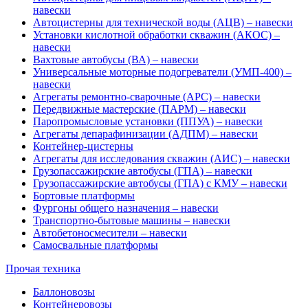
навески
Автоцистерны для технической воды (АЦВ) – навески
Установки кислотной обработки скважин (АКОС) –
навески
Вахтовые автобусы (ВА) – навески
Универсальные моторные подогреватели (УМП-400) –
навески
Агрегаты ремонтно-сварочные (АРС) – навески
Передвижные мастерские (ПАРМ) – навески
Паропромысловые установки (ППУА) – навески
Агрегаты депарафинизации (АДПМ) – навески
Контейнер-цистерны
Агрегаты для исследования скважин (АИС) – навески
Грузопассажирские автобусы (ГПА) – навески
Грузопассажирские автобусы (ГПА) с КМУ – навески
Бортовые платформы
Фургоны общего назначения – навески
Транспортно-бытовые машины – навески
Автобетоносмесители – навески
Самосвальные платформы
Прочая техника
Баллоновозы
Контейнеровозы