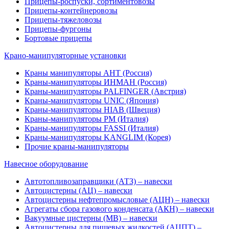
Прицепы-роспуски, сортиментовозы
Прицепы-контейнеровозы
Прицепы-тяжеловозы
Прицепы-фургоны
Бортовые прицепы
Крано-манипуляторные установки
Краны манипуляторы АНТ (Россия)
Краны-манипуляторы ИНМАН (Россия)
Краны-манипуляторы PALFINGER (Австрия)
Краны-манипуляторы UNIC (Япония)
Краны-манипуляторы HIAB (Швеция)
Краны-манипуляторы PM (Италия)
Краны-манипуляторы FASSI (Италия)
Краны-манипуляторы KANGLIM (Корея)
Прочие краны-манипуляторы
Навесное оборудование
Автотопливозаправщики (АТЗ) – навески
Автоцистерны (АЦ) – навески
Автоцистерны нефтепромысловые (АЦН) – навески
Агрегаты сбора газового конденсата (АКН) – навески
Вакуумные цистерны (МВ) – навески
Автоцистерны для пищевых жидкостей (АЦПТ) –