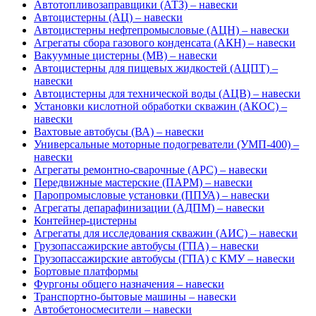
Автотопливозаправщики (АТЗ) – навески
Автоцистерны (АЦ) – навески
Автоцистерны нефтепромысловые (АЦН) – навески
Агрегаты сбора газового конденсата (АКН) – навески
Вакуумные цистерны (МВ) – навески
Автоцистерны для пищевых жидкостей (АЦПТ) –
навески
Автоцистерны для технической воды (АЦВ) – навески
Установки кислотной обработки скважин (АКОС) –
навески
Вахтовые автобусы (ВА) – навески
Универсальные моторные подогреватели (УМП-400) –
навески
Агрегаты ремонтно-сварочные (АРС) – навески
Передвижные мастерские (ПАРМ) – навески
Паропромысловые установки (ППУА) – навески
Агрегаты депарафинизации (АДПМ) – навески
Контейнер-цистерны
Агрегаты для исследования скважин (АИС) – навески
Грузопассажирские автобусы (ГПА) – навески
Грузопассажирские автобусы (ГПА) с КМУ – навески
Бортовые платформы
Фургоны общего назначения – навески
Транспортно-бытовые машины – навески
Автобетоносмесители – навески