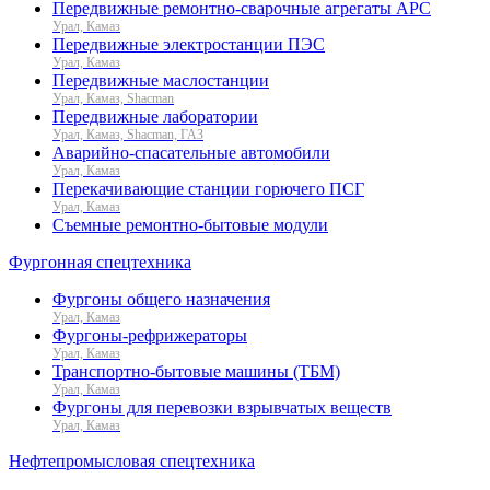
Передвижные ремонтно-сварочные агрегаты АРС
Урал, Камаз
Передвижные электростанции ПЭС
Урал, Камаз
Передвижные маслостанции
Урал, Камаз, Shacman
Передвижные лаборатории
Урал, Камаз, Shacman, ГАЗ
Аварийно-спасательные автомобили
Урал, Камаз
Перекачивающие станции горючего ПСГ
Урал, Камаз
Съемные ремонтно-бытовые модули
Фургонная спецтехника
Фургоны общего назначения
Урал, Камаз
Фургоны-рефрижераторы
Урал, Камаз
Транспортно-бытовые машины (ТБМ)
Урал, Камаз
Фургоны для перевозки взрывчатых веществ
Урал, Камаз
Нефтепромысловая спецтехника