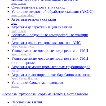
Урал, Камаз
Смесительные агрегаты на санях
Установки кислотной обработки скважин (АКОС)
Урал, Камаз, МАЗ
Агрегаты ремонта скважин
Урал
Агрегаты депарафинизации скважин
Урал, Камаз
Азотные и воздушные компрессорные станции
Урал
Агрегаты для исследования скважин АИС
Урал, Камаз, Четра
Универсальные моторные подогреватели УМП
Урал, Камаз, ГАЗ
Универсальные моторные подогреватели УМП –
стационарные
Агрегаты ремонта промысловых трубопроводов
Камаз
Агрегаты транспортировки барабанов и насосов
Урал, Камаз, Shacman
Установки блоков манифольдов
Камаз
Лесовозы, трубовозы, сортиментовозы, металловозы
Лесовозные тягачи
Урал, Камаз