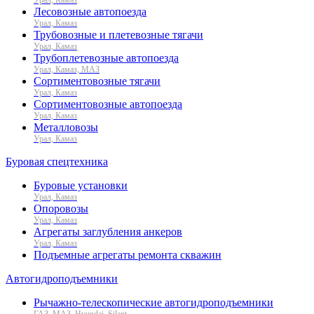
Лесовозные автопоезда
Урал, Камаз
Трубовозные и плетевозные тягачи
Урал, Камаз
Трубоплетевозные автопоезда
Урал, Камаз, МАЗ
Сортиментовозные тягачи
Урал, Камаз
Сортиментовозные автопоезда
Урал, Камаз
Металловозы
Урал, Камаз
Буровая спецтехника
Буровые установки
Урал, Камаз
Опоровозы
Урал, Камаз
Агрегаты заглубления анкеров
Урал, Камаз
Подъемные агрегаты ремонта скважин
Автогидроподъемники
Рычажно-телескопические автогидроподъемники
ГАЗ, МАЗ, Hyundai, Silant