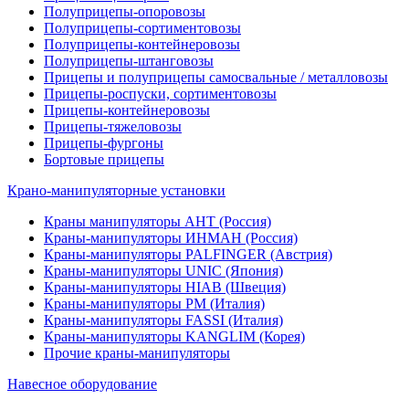
Полуприцепы-опоровозы
Полуприцепы-сортиментовозы
Полуприцепы-контейнеровозы
Полуприцепы-штанговозы
Прицепы и полуприцепы самосвальные / металловозы
Прицепы-роспуски, сортиментовозы
Прицепы-контейнеровозы
Прицепы-тяжеловозы
Прицепы-фургоны
Бортовые прицепы
Крано-манипуляторные установки
Краны манипуляторы АНТ (Россия)
Краны-манипуляторы ИНМАН (Россия)
Краны-манипуляторы PALFINGER (Австрия)
Краны-манипуляторы UNIC (Япония)
Краны-манипуляторы HIAB (Швеция)
Краны-манипуляторы PM (Италия)
Краны-манипуляторы FASSI (Италия)
Краны-манипуляторы KANGLIM (Корея)
Прочие краны-манипуляторы
Навесное оборудование