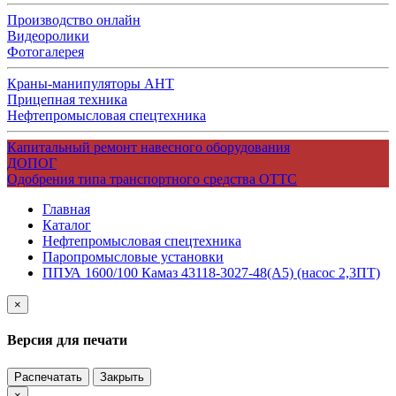
Производство онлайн
Видеоролики
Фотогалерея
Краны-манипуляторы АНТ
Прицепная техника
Нефтепромысловая спецтехника
Капитальный ремонт навесного оборудования
ДОПОГ
Одобрения типа транспортного средства ОТТС
Главная
Каталог
Нефтепромысловая спецтехника
Паропромысловые установки
ППУА 1600/100 Камаз 43118-3027-48(A5) (насос 2,3ПТ)
×
Версия для печати
Распечатать
Закрыть
×