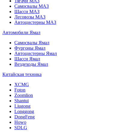
Тягачи МАЗ
Самосвалы МАЗ
Шасси МАЗ
Лесовозы МАЗ
Автоцистерны МАЗ
Автомобили Ямал
Самосвалы Ямал
Фургоны Ямал
Автоцистерны Ямал
Шасси Ямал
Вездеходы Ямал
Китайская техника
XCMG
Foton
Zoomlion
Shantui
Liugong
Longgong
DongFeng
Howo
SDLG