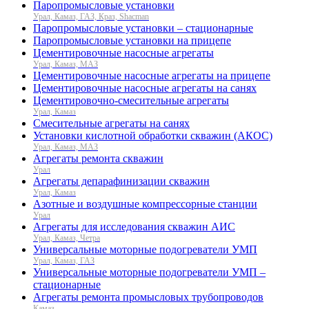
Паропромысловые установки
Урал, Камаз, ГАЗ, Краз, Shacman
Паропромысловые установки – стационарные
Паропромысловые установки на прицепе
Цементировочные насосные агрегаты
Урал, Камаз, МАЗ
Цементировочные насосные агрегаты на прицепе
Цементировочные насосные агрегаты на санях
Цементировочно-смесительные агрегаты
Урал, Камаз
Смесительные агрегаты на санях
Установки кислотной обработки скважин (АКОС)
Урал, Камаз, МАЗ
Агрегаты ремонта скважин
Урал
Агрегаты депарафинизации скважин
Урал, Камаз
Азотные и воздушные компрессорные станции
Урал
Агрегаты для исследования скважин АИС
Урал, Камаз, Четра
Универсальные моторные подогреватели УМП
Урал, Камаз, ГАЗ
Универсальные моторные подогреватели УМП –
стационарные
Агрегаты ремонта промысловых трубопроводов
Камаз