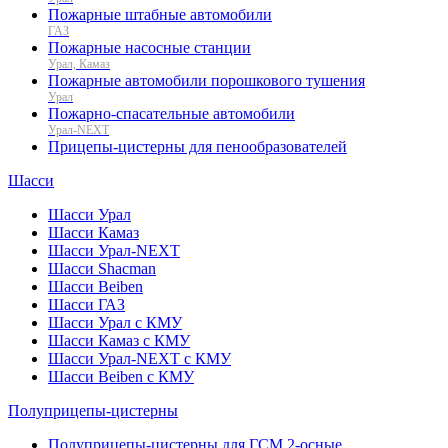
Пожарные штабные автомобили
ГАЗ
Пожарные насосные станции
Урал, Камаз
Пожарные автомобили порошкового тушения
Урал
Пожарно-спасательные автомобили
Урал-NEXT
Прицепы-цистерны для пенообразователей
Шасси
Шасси Урал
Шасси Камаз
Шасси Урал-NEXT
Шасси Shacman
Шасси Beiben
Шасси ГАЗ
Шасси Урал с КМУ
Шасси Камаз с КМУ
Шасси Урал-NEXT с КМУ
Шасси Beiben с КМУ
Полуприцепы-цистерны
Полуприцепы-цистерны для ГСМ 2-осные