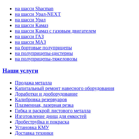
на шасси Shacman
на шасси Урал-NEXT
на шасси Урал
на шасси Камаз
на шасси Камаз с газовым двигателем
на шасси ГАЗ
на шасси МАЗ
на бортовые полуприцепы
на полуприцепы-цистерны
на полуприцепы-тяжеловозы
Наши услуги
Продажа металла
Капитальный ремонт навесного оборудования
Доработки и дооборудование
Калибровка резервуаров
Плазменная, лазерная резка
Гибка и раскрой листового металла
Изготовление днищ для емкостей
Дробеструйка и покраска
Установка КМУ
Доставка техники