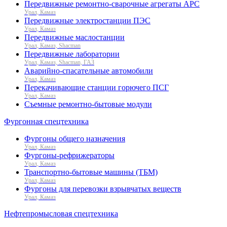
Передвижные ремонтно-сварочные агрегаты АРС
Урал, Камаз
Передвижные электростанции ПЭС
Урал, Камаз
Передвижные маслостанции
Урал, Камаз, Shacman
Передвижные лаборатории
Урал, Камаз, Shacman, ГАЗ
Аварийно-спасательные автомобили
Урал, Камаз
Перекачивающие станции горючего ПСГ
Урал, Камаз
Съемные ремонтно-бытовые модули
Фургонная спецтехника
Фургоны общего назначения
Урал, Камаз
Фургоны-рефрижераторы
Урал, Камаз
Транспортно-бытовые машины (ТБМ)
Урал, Камаз
Фургоны для перевозки взрывчатых веществ
Урал, Камаз
Нефтепромысловая спецтехника