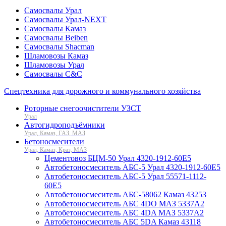
Самосвалы Урал
Самосвалы Урал-NEXT
Самосвалы Камаз
Самосвалы Beiben
Самосвалы Shacman
Шламовозы Камаз
Шламовозы Урал
Самосвалы C&C
Спецтехника для дорожного и коммунального хозяйства
Роторные снегоочистители УЗСТ
Урал
Автогидроподъёмники
Урал, Камаз, ГАЗ, МАЗ
Бетоносмесители
Урал, Камаз, Краз, МАЗ
Цементовоз БЦМ-50 Урал 4320-1912-60Е5
Автобетоносмеситель АБС-5 Урал 4320-1912-60Е5
Автобетоносмеситель АБС-5 Урал 55571-1112-
60Е5
Автобетоносмеситель АБС-58062 Камаз 43253
Автобетоносмеситель АБС 4DO МАЗ 5337А2
Автобетоносмеситель АБС 4DA МАЗ 5337А2
Автобетоносмеситель АБС 5DA Камаз 43118