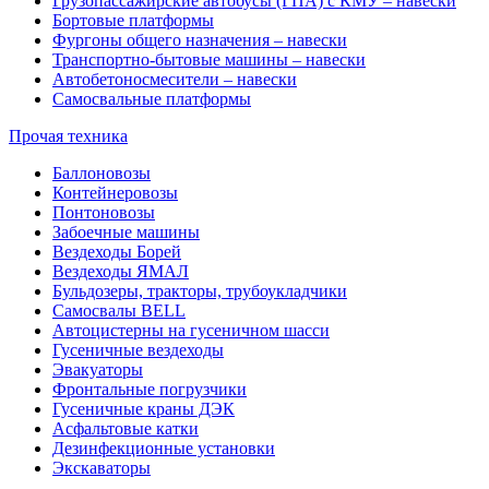
Грузопассажирские автобусы (ГПА) с КМУ – навески
Бортовые платформы
Фургоны общего назначения – навески
Транспортно-бытовые машины – навески
Автобетоносмесители – навески
Самосвальные платформы
Прочая техника
Баллоновозы
Контейнеровозы
Понтоновозы
Забоечные машины
Вездеходы Борей
Вездеходы ЯМАЛ
Бульдозеры, тракторы, трубоукладчики
Самосвалы BELL
Автоцистерны на гусеничном шасси
Гусеничные вездеходы
Эвакуаторы
Фронтальные погрузчики
Гусеничные краны ДЭК
Асфальтовые катки
Дезинфекционные установки
Экскаваторы