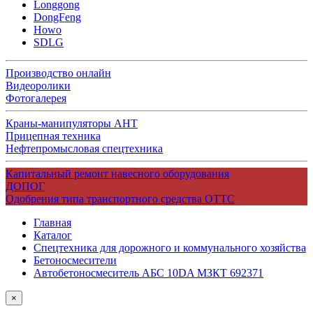
Longgong
DongFeng
Howo
SDLG
Производство онлайн
Видеоролики
Фотогалерея
Краны-манипуляторы АНТ
Прицепная техника
Нефтепромысловая спецтехника
Капитальный ремонт навесного оборудования
ДОПОГ
Одобрения типа транспортного средства ОТТС
Главная
Каталог
Спецтехника для дорожного и коммунального хозяйства
Бетоносмесители
Автобетоносмеситель АБС 10DA МЗКТ 692371
×