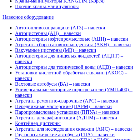
Краны-манипуляторы KANGLIM (Корея)
Прочие краны-манипуляторы
Навесное оборудование
Автотопливозаправщики (АТЗ) – навески
Автоцистерны (АЦ) – навески
Автоцистерны нефтепромысловые (АЦН) – навески
Агрегаты сбора газового конденсата (АКН) – навески
Вакуумные цистерны (МВ) – навески
Автоцистерны для пищевых жидкостей (АЦПТ) –
навески
Автоцистерны для технической воды (АЦВ) – навески
Установки кислотной обработки скважин (АКОС) –
навески
Вахтовые автобусы (ВА) – навески
Универсальные моторные подогреватели (УМП-400) –
навески
Агрегаты ремонтно-сварочные (АРС) – навески
Передвижные мастерские (ПАРМ) – навески
Паропромысловые установки (ППУА) – навески
Агрегаты депарафинизации (АДПМ) – навески
Контейнер-цистерны
Агрегаты для исследования скважин (АИС) – навески
Грузопассажирские автобусы (ГПА) – навески