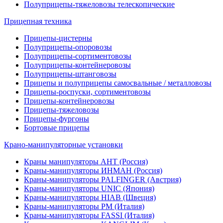
Полуприцепы-тяжеловозы телескопические
Прицепная техника
Прицепы-цистерны
Полуприцепы-опоровозы
Полуприцепы-сортиментовозы
Полуприцепы-контейнеровозы
Полуприцепы-штанговозы
Прицепы и полуприцепы самосвальные / металловозы
Прицепы-роспуски, сортиментовозы
Прицепы-контейнеровозы
Прицепы-тяжеловозы
Прицепы-фургоны
Бортовые прицепы
Крано-манипуляторные установки
Краны манипуляторы АНТ (Россия)
Краны-манипуляторы ИНМАН (Россия)
Краны-манипуляторы PALFINGER (Австрия)
Краны-манипуляторы UNIC (Япония)
Краны-манипуляторы HIAB (Швеция)
Краны-манипуляторы PM (Италия)
Краны-манипуляторы FASSI (Италия)