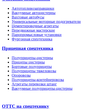
Автотопливозаправщики
Вакуумные автоцистерны
Вахтовые автобусы
Универсальные моторные подогреватели
Цементировочные агрегаты
Передвижные мастерские
Паропромысловые установки
Фургонная спецтехника
Прицепная спецтехника
Полуприцепы-цистерны
Прицепы цистерны
Бортовые полуприцепы
Полуприцепы тяжеловозы
Опоровозы
Полуприцепы-контейнеровозы
Агрегаты перевозки штанг
Вакуумные полуприцепы-цистерны
ОТТС на спецтехнику