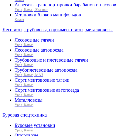
Агрегаты транспортировки барабанов и насосов
Урал, Камаз, Shacman
Установки блоков манифольдов
Камаз
Лесовозы, трубовозы, сортиментовозы, металловозы
Лесовозные тягачи
Урал, Камаз
Лесовозные автопоезда
Урал, Камаз
Трубовозные и плетевозные тягачи
Урал, Камаз
Трубоплетевозные автопоезда
Урал, Камаз, МАЗ
Сортиментовозные тягачи
Урал, Камаз
Сортиментовозные автопоезда
Урал, Камаз
Металловозы
Урал, Камаз
Буровая спецтехника
Буровые установки
Урал, Камаз
Опоровозы