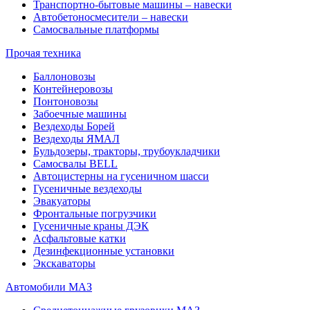
Транспортно-бытовые машины – навески
Автобетоносмесители – навески
Самосвальные платформы
Прочая техника
Баллоновозы
Контейнеровозы
Понтоновозы
Забоечные машины
Вездеходы Борей
Вездеходы ЯМАЛ
Бульдозеры, тракторы, трубоукладчики
Самосвалы BELL
Автоцистерны на гусеничном шасси
Гусеничные вездеходы
Эвакуаторы
Фронтальные погрузчики
Гусеничные краны ДЭК
Асфальтовые катки
Дезинфекционные установки
Экскаваторы
Автомобили МАЗ