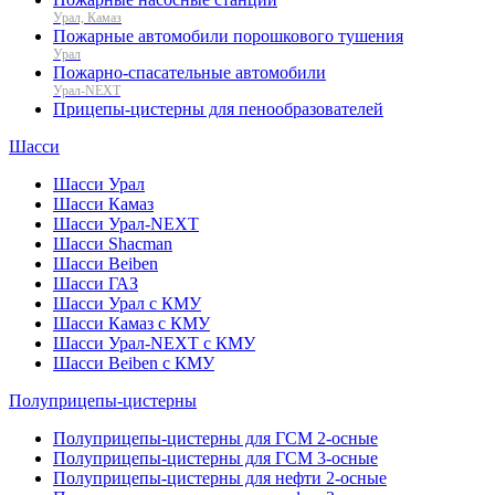
Урал, Камаз
Пожарные автомобили порошкового тушения
Урал
Пожарно-спасательные автомобили
Урал-NEXT
Прицепы-цистерны для пенообразователей
Шасси
Шасси Урал
Шасси Камаз
Шасси Урал-NEXT
Шасси Shacman
Шасси Beiben
Шасси ГАЗ
Шасси Урал с КМУ
Шасси Камаз с КМУ
Шасси Урал-NEXT с КМУ
Шасси Beiben с КМУ
Полуприцепы-цистерны
Полуприцепы-цистерны для ГСМ 2-осные
Полуприцепы-цистерны для ГСМ 3-осные
Полуприцепы-цистерны для нефти 2-осные