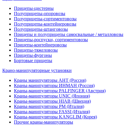
Прицепы-цистерны
Полуприцепы-опоровозы
Полуприцепы-сортиментовозы
Полуприцепы-контейнеровозы
Полуприцепы-штанговозы
Прицепы и полуприцепы самосвальные / металловозы
Прицепы-роспуски, сортиментовозы
Прицепы-контейнеровозы
Прицепы-тяжеловозы
Прицепы-фургоны
Бортовые прицепы
Крано-манипуляторные установки
Краны манипуляторы АНТ (Россия)
Краны-манипуляторы ИНМАН (Россия)
Краны-манипуляторы PALFINGER (Австрия)
Краны-манипуляторы UNIC (Япония)
Краны-манипуляторы HIAB (Швеция)
Краны-манипуляторы PM (Италия)
Краны-манипуляторы FASSI (Италия)
Краны-манипуляторы KANGLIM (Корея)
Прочие краны-манипуляторы