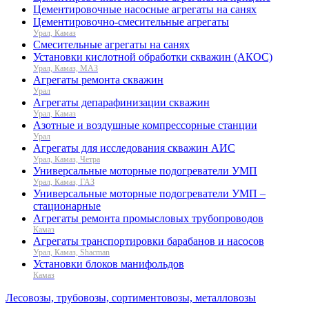
Цементировочные насосные агрегаты на санях
Цементировочно-смесительные агрегаты
Урал, Камаз
Смесительные агрегаты на санях
Установки кислотной обработки скважин (АКОС)
Урал, Камаз, МАЗ
Агрегаты ремонта скважин
Урал
Агрегаты депарафинизации скважин
Урал, Камаз
Азотные и воздушные компрессорные станции
Урал
Агрегаты для исследования скважин АИС
Урал, Камаз, Четра
Универсальные моторные подогреватели УМП
Урал, Камаз, ГАЗ
Универсальные моторные подогреватели УМП –
стационарные
Агрегаты ремонта промысловых трубопроводов
Камаз
Агрегаты транспортировки барабанов и насосов
Урал, Камаз, Shacman
Установки блоков манифольдов
Камаз
Лесовозы, трубовозы, сортиментовозы, металловозы