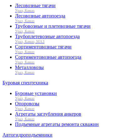
Лесовозные тягачи
Урал, Камаз
Лесовозные автопоезда
Урал, Камаз
Трубовозные и плетевозные тягачи
Урал, Камаз
Трубоплетевозные автопоезда
Урал, Камаз, МАЗ
Сортиментовозные тягачи
Урал, Камаз
Сортиментовозные автопоезда
Урал, Камаз
Металловозы
Урал, Камаз
Буровая спецтехника
Буровые установки
Урал, Камаз
Опоровозы
Урал, Камаз
Агрегаты заглубления анкеров
Урал, Камаз
Подъемные агрегаты ремонта скважин
Автогидроподъемники