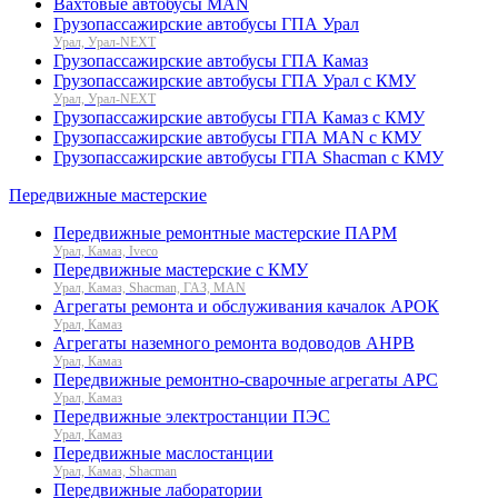
Вахтовые автобусы MAN
Грузопассажирские автобусы ГПА Урал
Урал, Урал-NEXT
Грузопассажирские автобусы ГПА Камаз
Грузопассажирские автобусы ГПА Урал с КМУ
Урал, Урал-NEXT
Грузопассажирские автобусы ГПА Камаз с КМУ
Грузопассажирские автобусы ГПА MAN с КМУ
Грузопассажирские автобусы ГПА Shacman с КМУ
Передвижные мастерские
Передвижные ремонтные мастерские ПАРМ
Урал, Камаз, Iveco
Передвижные мастерские с КМУ
Урал, Камаз, Shacman, ГАЗ, MAN
Агрегаты ремонта и обслуживания качалок АРОК
Урал, Камаз
Агрегаты наземного ремонта водоводов АНРВ
Урал, Камаз
Передвижные ремонтно-сварочные агрегаты АРС
Урал, Камаз
Передвижные электростанции ПЭС
Урал, Камаз
Передвижные маслостанции
Урал, Камаз, Shacman
Передвижные лаборатории