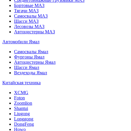
Среднетоннажные грузовики МАЗ
Бортовые МАЗ
Тягачи МАЗ
Самосвалы МАЗ
Шасси МАЗ
Лесовозы МАЗ
Автоцистерны МАЗ
Автомобили Ямал
Самосвалы Ямал
Фургоны Ямал
Автоцистерны Ямал
Шасси Ямал
Вездеходы Ямал
Китайская техника
XCMG
Foton
Zoomlion
Shantui
Liugong
Longgong
DongFeng
Howo