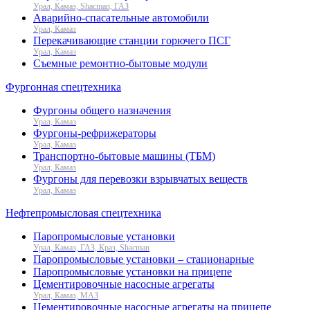
Урал, Камаз, Shacman, ГАЗ
Аварийно-спасательные автомобили
Урал, Камаз
Перекачивающие станции горючего ПСГ
Урал, Камаз
Съемные ремонтно-бытовые модули
Фургонная спецтехника
Фургоны общего назначения
Урал, Камаз
Фургоны-рефрижераторы
Урал, Камаз
Транспортно-бытовые машины (ТБМ)
Урал, Камаз
Фургоны для перевозки взрывчатых веществ
Урал, Камаз
Нефтепромысловая спецтехника
Паропромысловые установки
Урал, Камаз, ГАЗ, Краз, Shacman
Паропромысловые установки – стационарные
Паропромысловые установки на прицепе
Цементировочные насосные агрегаты
Урал, Камаз, МАЗ
Цементировочные насосные агрегаты на прицепе