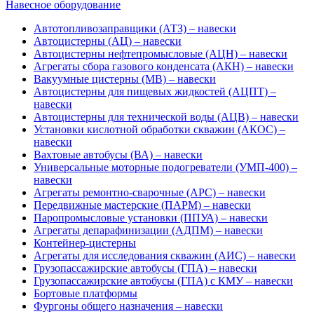
Навесное оборудование
Автотопливозаправщики (АТЗ) – навески
Автоцистерны (АЦ) – навески
Автоцистерны нефтепромысловые (АЦН) – навески
Агрегаты сбора газового конденсата (АКН) – навески
Вакуумные цистерны (МВ) – навески
Автоцистерны для пищевых жидкостей (АЦПТ) –
навески
Автоцистерны для технической воды (АЦВ) – навески
Установки кислотной обработки скважин (АКОС) –
навески
Вахтовые автобусы (ВА) – навески
Универсальные моторные подогреватели (УМП-400) –
навески
Агрегаты ремонтно-сварочные (АРС) – навески
Передвижные мастерские (ПАРМ) – навески
Паропромысловые установки (ППУА) – навески
Агрегаты депарафинизации (АДПМ) – навески
Контейнер-цистерны
Агрегаты для исследования скважин (АИС) – навески
Грузопассажирские автобусы (ГПА) – навески
Грузопассажирские автобусы (ГПА) с КМУ – навески
Бортовые платформы
Фургоны общего назначения – навески