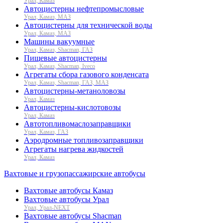
Урал, Камаз
Автоцистерны нефтепромысловые
Урал, Камаз, МАЗ
Автоцистерны для технической воды
Урал, Камаз, МАЗ
Машины вакуумные
Урал, Камаз, Shacman, ГАЗ
Пищевые автоцистерны
Урал, Камаз, Shacman, Iveco
Агрегаты сбора газового конденсата
Урал, Камаз, Shacman, ГАЗ, МАЗ
Автоцистерны-метаноловозы
Урал, Камаз
Автоцистерны-кислотовозы
Урал, Камаз
Автотопливомаслозаправщики
Урал, Камаз, ГАЗ
Аэродромные топливозаправщики
Агрегаты нагрева жидкостей
Урал, Камаз
Вахтовые и грузопассажирские автобусы
Вахтовые автобусы Камаз
Вахтовые автобусы Урал
Урал, Урал-NEXT
Вахтовые автобусы Shacman