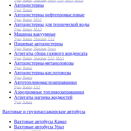
Урал, Камаз, Shacman, Iveco, ГАЗ, МАЗ, MAN
Автоцистерны
Урал, Камаз
Автоцистерны нефтепромысловые
Урал, Камаз, МАЗ
Автоцистерны для технической воды
Урал, Камаз, МАЗ
Машины вакуумные
Урал, Камаз, Shacman, ГАЗ
Пищевые автоцистерны
Урал, Камаз, Shacman, Iveco
Агрегаты сбора газового конденсата
Урал, Камаз, Shacman, ГАЗ, МАЗ
Автоцистерны-метаноловозы
Урал, Камаз
Автоцистерны-кислотовозы
Урал, Камаз
Автотопливомаслозаправщики
Урал, Камаз, ГАЗ
Аэродромные топливозаправщики
Агрегаты нагрева жидкостей
Урал, Камаз
Вахтовые и грузопассажирские автобусы
Вахтовые автобусы Камаз
Вахтовые автобусы Урал