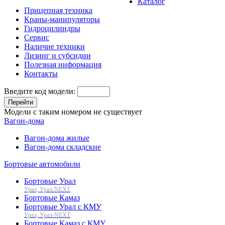
Каталог
Прицепная техника
Краны-манипуляторы
Гидроцилиндры
Сервис
Наличие техники
Лизинг и субсидии
Полезная информация
Контакты
Введите код модели:
Перейти
Модели с таким номером не существует
Вагон-дома
Вагон-дома жилые
Вагон-дома складские
Бортовые автомобили
Бортовые Урал
Урал, Урал-NEXT
Бортовые Камаз
Бортовые Урал с КМУ
Урал, Урал-NEXT
Бортовые Камаз с КМУ