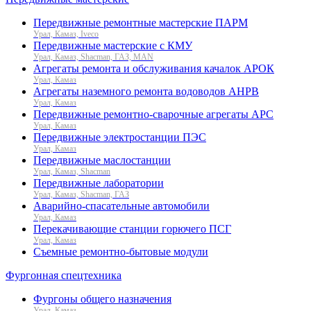
Передвижные ремонтные мастерские ПАРМ
Урал, Камаз, Iveco
Передвижные мастерские с КМУ
Урал, Камаз, Shacman, ГАЗ, MAN
Агрегаты ремонта и обслуживания качалок АРОК
Урал, Камаз
Агрегаты наземного ремонта водоводов АНРВ
Урал, Камаз
Передвижные ремонтно-сварочные агрегаты АРС
Урал, Камаз
Передвижные электростанции ПЭС
Урал, Камаз
Передвижные маслостанции
Урал, Камаз, Shacman
Передвижные лаборатории
Урал, Камаз, Shacman, ГАЗ
Аварийно-спасательные автомобили
Урал, Камаз
Перекачивающие станции горючего ПСГ
Урал, Камаз
Съемные ремонтно-бытовые модули
Фургонная спецтехника
Фургоны общего назначения
Урал, Камаз