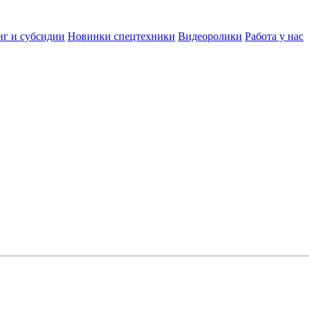
нг и субсидии
Новинки спецтехники
Видеоролики
Работа у нас