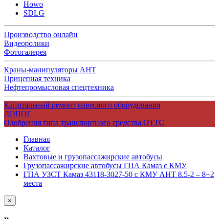
Howo
SDLG
Производство онлайн
Видеоролики
Фотогалерея
Краны-манипуляторы АНТ
Прицепная техника
Нефтепромысловая спецтехника
Капитальный ремонт навесного оборудования
ДОПОГ
Одобрения типа транспортного средства ОТТС
Главная
Каталог
Вахтовые и грузопассажирские автобусы
Грузопассажирские автобусы ГПА Камаз с КМУ
ГПА УЗСТ Камаз 43118-3027-50 с КМУ АНТ 8.5-2 – 8+2
места
×