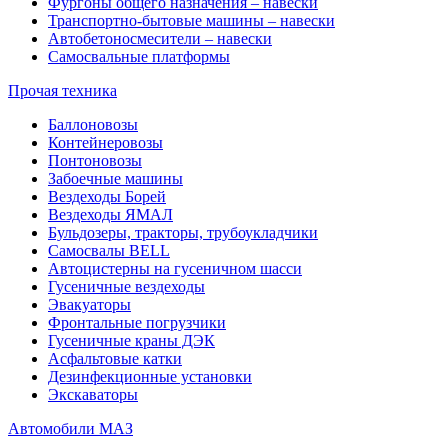
Фургоны общего назначения – навески
Транспортно-бытовые машины – навески
Автобетоносмесители – навески
Самосвальные платформы
Прочая техника
Баллоновозы
Контейнеровозы
Понтоновозы
Забоечные машины
Вездеходы Борей
Вездеходы ЯМАЛ
Бульдозеры, тракторы, трубоукладчики
Самосвалы BELL
Автоцистерны на гусеничном шасси
Гусеничные вездеходы
Эвакуаторы
Фронтальные погрузчики
Гусеничные краны ДЭК
Асфальтовые катки
Дезинфекционные установки
Экскаваторы
Автомобили МАЗ