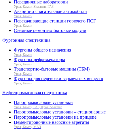
Передвижные лаборатории
Урал, Камаз, Shacman, ГАЗ
Аварийно-спасательные автомобили
Урал, Камаз
Перекачивающие станции горючего ПСГ
Урал, Камаз
Съемные ремонтно-бытовые модули
Фургонная спецтехника
Фургоны общего назначения
Урал, Камаз
Фургоны-рефрижераторы
Урал, Камаз
Транспортно-бытовые машины (ТБМ)
Урал, Камаз
Фургоны для перевозки взрывчатых веществ
Урал, Камаз
Нефтепромысловая спецтехника
Паропромысловые установки
Урал, Камаз, ГАЗ, Краз, Shacman
Паропромысловые установки – стационарные
Паропромысловые установки на прицепе
Цементировочные насосные агрегаты
Урал, Камаз, МАЗ