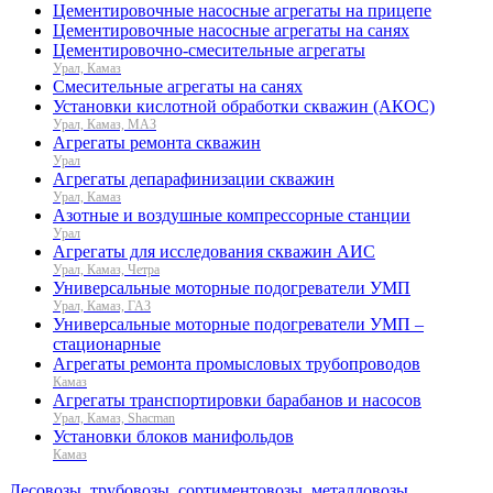
Цементировочные насосные агрегаты на прицепе
Цементировочные насосные агрегаты на санях
Цементировочно-смесительные агрегаты
Урал, Камаз
Смесительные агрегаты на санях
Установки кислотной обработки скважин (АКОС)
Урал, Камаз, МАЗ
Агрегаты ремонта скважин
Урал
Агрегаты депарафинизации скважин
Урал, Камаз
Азотные и воздушные компрессорные станции
Урал
Агрегаты для исследования скважин АИС
Урал, Камаз, Четра
Универсальные моторные подогреватели УМП
Урал, Камаз, ГАЗ
Универсальные моторные подогреватели УМП –
стационарные
Агрегаты ремонта промысловых трубопроводов
Камаз
Агрегаты транспортировки барабанов и насосов
Урал, Камаз, Shacman
Установки блоков манифольдов
Камаз
Лесовозы, трубовозы, сортиментовозы, металловозы