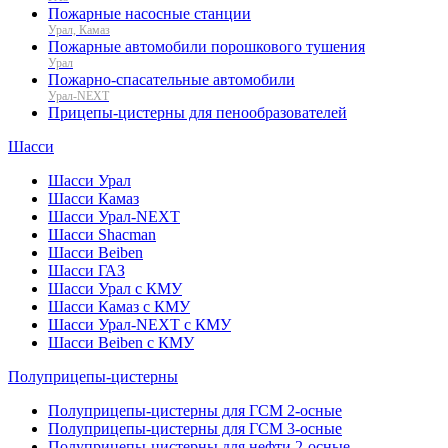
Пожарные насосные станции
Урал, Камаз
Пожарные автомобили порошкового тушения
Урал
Пожарно-спасательные автомобили
Урал-NEXT
Прицепы-цистерны для пенообразователей
Шасси
Шасси Урал
Шасси Камаз
Шасси Урал-NEXT
Шасси Shacman
Шасси Beiben
Шасси ГАЗ
Шасси Урал с КМУ
Шасси Камаз с КМУ
Шасси Урал-NEXT с КМУ
Шасси Beiben с КМУ
Полуприцепы-цистерны
Полуприцепы-цистерны для ГСМ 2-осные
Полуприцепы-цистерны для ГСМ 3-осные
Полуприцепы-цистерны для нефти 2-осные