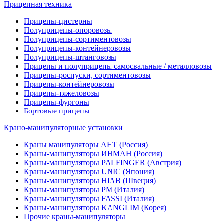
Прицепная техника
Прицепы-цистерны
Полуприцепы-опоровозы
Полуприцепы-сортиментовозы
Полуприцепы-контейнеровозы
Полуприцепы-штанговозы
Прицепы и полуприцепы самосвальные / металловозы
Прицепы-роспуски, сортиментовозы
Прицепы-контейнеровозы
Прицепы-тяжеловозы
Прицепы-фургоны
Бортовые прицепы
Крано-манипуляторные установки
Краны манипуляторы АНТ (Россия)
Краны-манипуляторы ИНМАН (Россия)
Краны-манипуляторы PALFINGER (Австрия)
Краны-манипуляторы UNIC (Япония)
Краны-манипуляторы HIAB (Швеция)
Краны-манипуляторы PM (Италия)
Краны-манипуляторы FASSI (Италия)
Краны-манипуляторы KANGLIM (Корея)
Прочие краны-манипуляторы