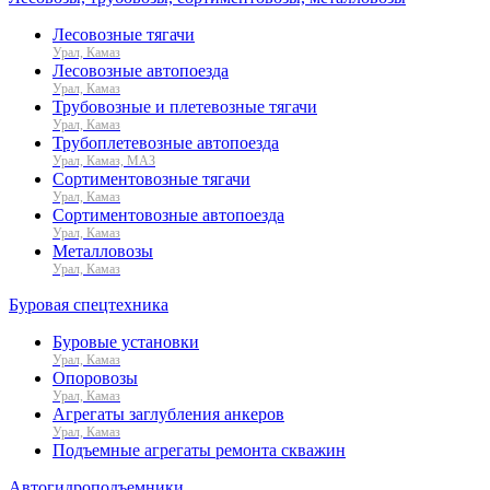
Лесовозные тягачи
Урал, Камаз
Лесовозные автопоезда
Урал, Камаз
Трубовозные и плетевозные тягачи
Урал, Камаз
Трубоплетевозные автопоезда
Урал, Камаз, МАЗ
Сортиментовозные тягачи
Урал, Камаз
Сортиментовозные автопоезда
Урал, Камаз
Металловозы
Урал, Камаз
Буровая спецтехника
Буровые установки
Урал, Камаз
Опоровозы
Урал, Камаз
Агрегаты заглубления анкеров
Урал, Камаз
Подъемные агрегаты ремонта скважин
Автогидроподъемники