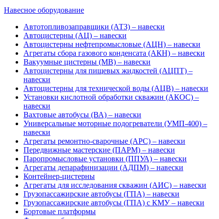
Навесное оборудование
Автотопливозаправщики (АТЗ) – навески
Автоцистерны (АЦ) – навески
Автоцистерны нефтепромысловые (АЦН) – навески
Агрегаты сбора газового конденсата (АКН) – навески
Вакуумные цистерны (МВ) – навески
Автоцистерны для пищевых жидкостей (АЦПТ) –
навески
Автоцистерны для технической воды (АЦВ) – навески
Установки кислотной обработки скважин (АКОС) –
навески
Вахтовые автобусы (ВА) – навески
Универсальные моторные подогреватели (УМП-400) –
навески
Агрегаты ремонтно-сварочные (АРС) – навески
Передвижные мастерские (ПАРМ) – навески
Паропромысловые установки (ППУА) – навески
Агрегаты депарафинизации (АДПМ) – навески
Контейнер-цистерны
Агрегаты для исследования скважин (АИС) – навески
Грузопассажирские автобусы (ГПА) – навески
Грузопассажирские автобусы (ГПА) с КМУ – навески
Бортовые платформы