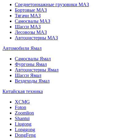
Среднетоннажные грузовики МАЗ
Бортовые МАЗ
Тягачи МАЗ
Самосвалы МАЗ
Шасси МАЗ
Лесовозы МАЗ
Автоцистерны МАЗ
Автомобили Ямал
Самосвалы Ямал
Фургоны Ямал
Автоцистерны Ямал
Шасси Ямал
Вездеходы Ямал
Китайская техника
XCMG
Foton
Zoomlion
Shantui
Liugong
Longgong
DongFeng