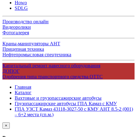
Howo
SDLG
Производство онлайн
Видеоролики
Фотогалерея
Краны-манипуляторы АНТ
Прицепная техника
Нефтепромысловая спецтехника
Капитальный ремонт навесного оборудования
ДОПОГ
Одобрения типа транспортного средства ОТТС
Главная
Каталог
Вахтовые и грузопассажирские автобусы
Грузопассажирские автобусы ГПА Камаз с КМУ
ГПА УЗСТ Камаз 43118-3027-50 с КМУ АНТ 8.5-2 (001)
– 6+2 места (сп.м.)
×