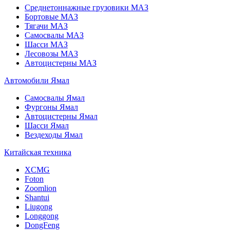
Среднетоннажные грузовики МАЗ
Бортовые МАЗ
Тягачи МАЗ
Самосвалы МАЗ
Шасси МАЗ
Лесовозы МАЗ
Автоцистерны МАЗ
Автомобили Ямал
Самосвалы Ямал
Фургоны Ямал
Автоцистерны Ямал
Шасси Ямал
Вездеходы Ямал
Китайская техника
XCMG
Foton
Zoomlion
Shantui
Liugong
Longgong
DongFeng