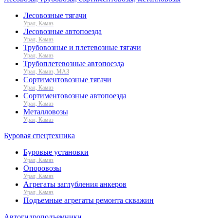
Лесовозные тягачи
Урал, Камаз
Лесовозные автопоезда
Урал, Камаз
Трубовозные и плетевозные тягачи
Урал, Камаз
Трубоплетевозные автопоезда
Урал, Камаз, МАЗ
Сортиментовозные тягачи
Урал, Камаз
Сортиментовозные автопоезда
Урал, Камаз
Металловозы
Урал, Камаз
Буровая спецтехника
Буровые установки
Урал, Камаз
Опоровозы
Урал, Камаз
Агрегаты заглубления анкеров
Урал, Камаз
Подъемные агрегаты ремонта скважин
Автогидроподъемники