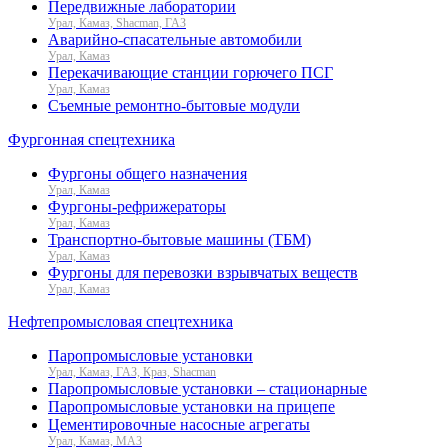
Передвижные лаборатории
Урал, Камаз, Shacman, ГАЗ
Аварийно-спасательные автомобили
Урал, Камаз
Перекачивающие станции горючего ПСГ
Урал, Камаз
Съемные ремонтно-бытовые модули
Фургонная спецтехника
Фургоны общего назначения
Урал, Камаз
Фургоны-рефрижераторы
Урал, Камаз
Транспортно-бытовые машины (ТБМ)
Урал, Камаз
Фургоны для перевозки взрывчатых веществ
Урал, Камаз
Нефтепромысловая спецтехника
Паропромысловые установки
Урал, Камаз, ГАЗ, Краз, Shacman
Паропромысловые установки – стационарные
Паропромысловые установки на прицепе
Цементировочные насосные агрегаты
Урал, Камаз, МАЗ