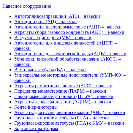
Навесное оборудование
Автотопливозаправщики (АТЗ) – навески
Автоцистерны (АЦ) – навески
Автоцистерны нефтепромысловые (АЦН) – навески
Агрегаты сбора газового конденсата (АКН) – навески
Вакуумные цистерны (МВ) – навески
Автоцистерны для пищевых жидкостей (АЦПТ) –
навески
Автоцистерны для технической воды (АЦВ) – навески
Установки кислотной обработки скважин (АКОС) –
навески
Вахтовые автобусы (ВА) – навески
Универсальные моторные подогреватели (УМП-400) –
навески
Агрегаты ремонтно-сварочные (АРС) – навески
Передвижные мастерские (ПАРМ) – навески
Паропромысловые установки (ППУА) – навески
Агрегаты депарафинизации (АДПМ) – навески
Контейнер-цистерны
Агрегаты для исследования скважин (АИС) – навески
Грузопассажирские автобусы (ГПА) – навески
Грузопассажирские автобусы (ГПА) с КМУ – навески
Бортовые платформы