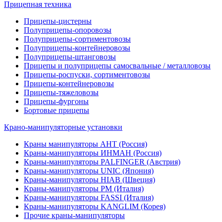
Прицепная техника
Прицепы-цистерны
Полуприцепы-опоровозы
Полуприцепы-сортиментовозы
Полуприцепы-контейнеровозы
Полуприцепы-штанговозы
Прицепы и полуприцепы самосвальные / металловозы
Прицепы-роспуски, сортиментовозы
Прицепы-контейнеровозы
Прицепы-тяжеловозы
Прицепы-фургоны
Бортовые прицепы
Крано-манипуляторные установки
Краны манипуляторы АНТ (Россия)
Краны-манипуляторы ИНМАН (Россия)
Краны-манипуляторы PALFINGER (Австрия)
Краны-манипуляторы UNIC (Япония)
Краны-манипуляторы HIAB (Швеция)
Краны-манипуляторы PM (Италия)
Краны-манипуляторы FASSI (Италия)
Краны-манипуляторы KANGLIM (Корея)
Прочие краны-манипуляторы