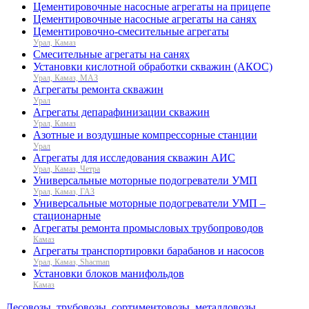
Цементировочные насосные агрегаты на прицепе
Цементировочные насосные агрегаты на санях
Цементировочно-смесительные агрегаты
Урал, Камаз
Смесительные агрегаты на санях
Установки кислотной обработки скважин (АКОС)
Урал, Камаз, МАЗ
Агрегаты ремонта скважин
Урал
Агрегаты депарафинизации скважин
Урал, Камаз
Азотные и воздушные компрессорные станции
Урал
Агрегаты для исследования скважин АИС
Урал, Камаз, Четра
Универсальные моторные подогреватели УМП
Урал, Камаз, ГАЗ
Универсальные моторные подогреватели УМП –
стационарные
Агрегаты ремонта промысловых трубопроводов
Камаз
Агрегаты транспортировки барабанов и насосов
Урал, Камаз, Shacman
Установки блоков манифольдов
Камаз
Лесовозы, трубовозы, сортиментовозы, металловозы