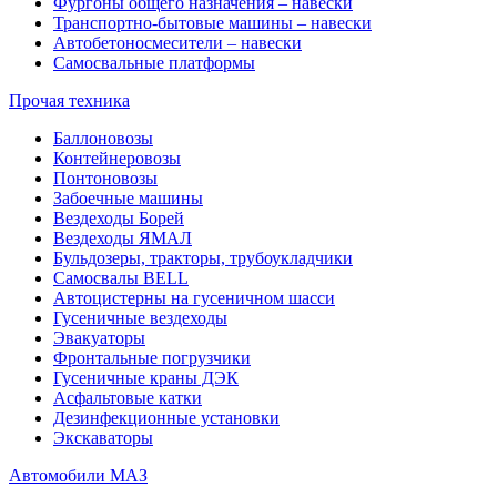
Фургоны общего назначения – навески
Транспортно-бытовые машины – навески
Автобетоносмесители – навески
Самосвальные платформы
Прочая техника
Баллоновозы
Контейнеровозы
Понтоновозы
Забоечные машины
Вездеходы Борей
Вездеходы ЯМАЛ
Бульдозеры, тракторы, трубоукладчики
Самосвалы BELL
Автоцистерны на гусеничном шасси
Гусеничные вездеходы
Эвакуаторы
Фронтальные погрузчики
Гусеничные краны ДЭК
Асфальтовые катки
Дезинфекционные установки
Экскаваторы
Автомобили МАЗ