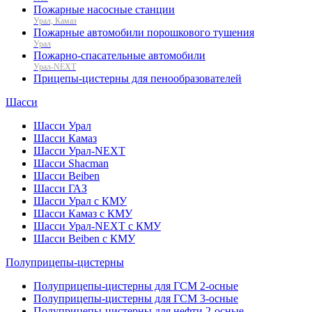
Пожарные насосные станции
Урал, Камаз
Пожарные автомобили порошкового тушения
Урал
Пожарно-спасательные автомобили
Урал-NEXT
Прицепы-цистерны для пенообразователей
Шасси
Шасси Урал
Шасси Камаз
Шасси Урал-NEXT
Шасси Shacman
Шасси Beiben
Шасси ГАЗ
Шасси Урал с КМУ
Шасси Камаз с КМУ
Шасси Урал-NEXT с КМУ
Шасси Beiben с КМУ
Полуприцепы-цистерны
Полуприцепы-цистерны для ГСМ 2-осные
Полуприцепы-цистерны для ГСМ 3-осные
Полуприцепы-цистерны для нефти 2-осные