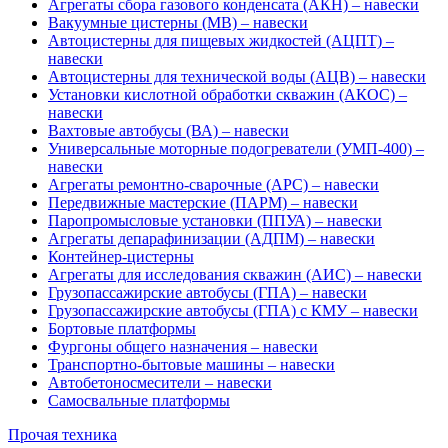
Агрегаты сбора газового конденсата (АКН) – навески
Вакуумные цистерны (МВ) – навески
Автоцистерны для пищевых жидкостей (АЦПТ) –
навески
Автоцистерны для технической воды (АЦВ) – навески
Установки кислотной обработки скважин (АКОС) –
навески
Вахтовые автобусы (ВА) – навески
Универсальные моторные подогреватели (УМП-400) –
навески
Агрегаты ремонтно-сварочные (АРС) – навески
Передвижные мастерские (ПАРМ) – навески
Паропромысловые установки (ППУА) – навески
Агрегаты депарафинизации (АДПМ) – навески
Контейнер-цистерны
Агрегаты для исследования скважин (АИС) – навески
Грузопассажирские автобусы (ГПА) – навески
Грузопассажирские автобусы (ГПА) с КМУ – навески
Бортовые платформы
Фургоны общего назначения – навески
Транспортно-бытовые машины – навески
Автобетоносмесители – навески
Самосвальные платформы
Прочая техника