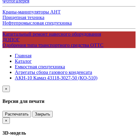
Фотогалерея
Краны-манипуляторы АНТ
Прицепная техника
Нефтепромысловая спецтехника
Капитальный ремонт навесного оборудования
ДОПОГ
Одобрения типа транспортного средства ОТТС
Главная
Каталог
Емкостная спецтехника
Агрегаты сбора газового конденсата
АКН-10 Камаз 43118-3027-50 (КО-510)
×
Версия для печати
Распечатать
Закрыть
×
3D-модель