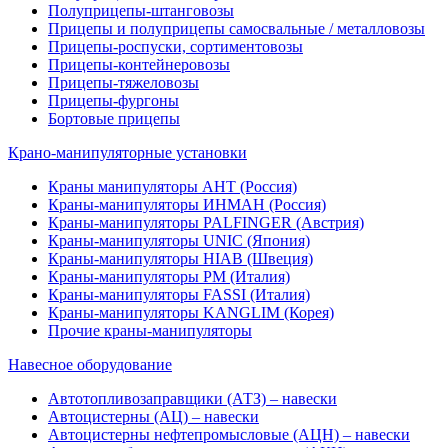
Полуприцепы-штанговозы
Прицепы и полуприцепы самосвальные / металловозы
Прицепы-роспуски, сортиментовозы
Прицепы-контейнеровозы
Прицепы-тяжеловозы
Прицепы-фургоны
Бортовые прицепы
Крано-манипуляторные установки
Краны манипуляторы АНТ (Россия)
Краны-манипуляторы ИНМАН (Россия)
Краны-манипуляторы PALFINGER (Австрия)
Краны-манипуляторы UNIC (Япония)
Краны-манипуляторы HIAB (Швеция)
Краны-манипуляторы PM (Италия)
Краны-манипуляторы FASSI (Италия)
Краны-манипуляторы KANGLIM (Корея)
Прочие краны-манипуляторы
Навесное оборудование
Автотопливозаправщики (АТЗ) – навески
Автоцистерны (АЦ) – навески
Автоцистерны нефтепромысловые (АЦН) – навески