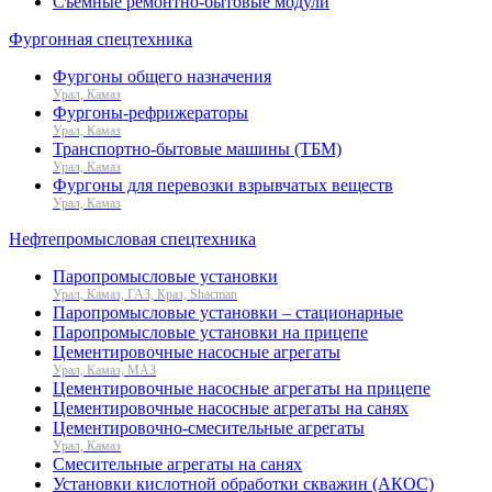
Съемные ремонтно-бытовые модули
Фургонная спецтехника
Фургоны общего назначения
Урал, Камаз
Фургоны-рефрижераторы
Урал, Камаз
Транспортно-бытовые машины (ТБМ)
Урал, Камаз
Фургоны для перевозки взрывчатых веществ
Урал, Камаз
Нефтепромысловая спецтехника
Паропромысловые установки
Урал, Камаз, ГАЗ, Краз, Shacman
Паропромысловые установки – стационарные
Паропромысловые установки на прицепе
Цементировочные насосные агрегаты
Урал, Камаз, МАЗ
Цементировочные насосные агрегаты на прицепе
Цементировочные насосные агрегаты на санях
Цементировочно-смесительные агрегаты
Урал, Камаз
Смесительные агрегаты на санях
Установки кислотной обработки скважин (АКОС)