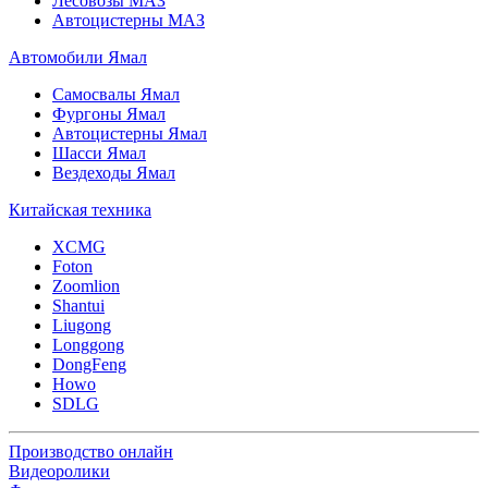
Лесовозы МАЗ
Автоцистерны МАЗ
Автомобили Ямал
Самосвалы Ямал
Фургоны Ямал
Автоцистерны Ямал
Шасси Ямал
Вездеходы Ямал
Китайская техника
XCMG
Foton
Zoomlion
Shantui
Liugong
Longgong
DongFeng
Howo
SDLG
Производство онлайн
Видеоролики