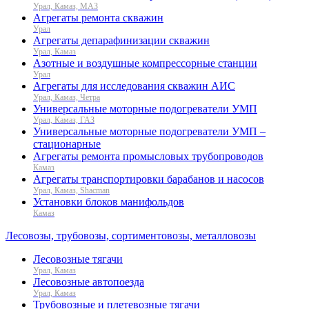
Урал, Камаз, МАЗ
Агрегаты ремонта скважин
Урал
Агрегаты депарафинизации скважин
Урал, Камаз
Азотные и воздушные компрессорные станции
Урал
Агрегаты для исследования скважин АИС
Урал, Камаз, Четра
Универсальные моторные подогреватели УМП
Урал, Камаз, ГАЗ
Универсальные моторные подогреватели УМП –
стационарные
Агрегаты ремонта промысловых трубопроводов
Камаз
Агрегаты транспортировки барабанов и насосов
Урал, Камаз, Shacman
Установки блоков манифольдов
Камаз
Лесовозы, трубовозы, сортиментовозы, металловозы
Лесовозные тягачи
Урал, Камаз
Лесовозные автопоезда
Урал, Камаз
Трубовозные и плетевозные тягачи