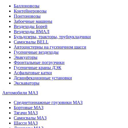
Баллоновозы
Контейнеровозы
Понтоновозы
Забоечные машины
Вездеходы Борей
Вездеходы ЯМАЛ
Бульдозеры, тракторы, трубоукладчики
Самосвалы BELL
Автоцистерны на гусеничном шасси
Гусеничные вездеходы
Эвакуаторы
Фронтальные погрузчики
Гусеничные краны ДЭК
Асфальтовые катки
Дезинфекционные установки
Экскаваторы
Автомобили МАЗ
Среднетоннажные грузовики МАЗ
Бортовые МАЗ
Тягачи МАЗ
Самосвалы МАЗ
Шасси МАЗ