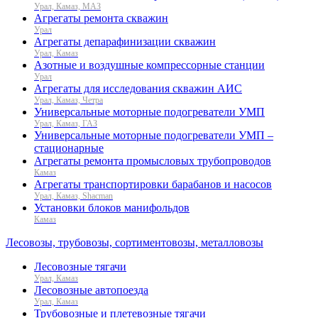
Урал, Камаз, МАЗ
Агрегаты ремонта скважин
Урал
Агрегаты депарафинизации скважин
Урал, Камаз
Азотные и воздушные компрессорные станции
Урал
Агрегаты для исследования скважин АИС
Урал, Камаз, Четра
Универсальные моторные подогреватели УМП
Урал, Камаз, ГАЗ
Универсальные моторные подогреватели УМП –
стационарные
Агрегаты ремонта промысловых трубопроводов
Камаз
Агрегаты транспортировки барабанов и насосов
Урал, Камаз, Shacman
Установки блоков манифольдов
Камаз
Лесовозы, трубовозы, сортиментовозы, металловозы
Лесовозные тягачи
Урал, Камаз
Лесовозные автопоезда
Урал, Камаз
Трубовозные и плетевозные тягачи