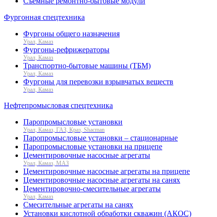
Съемные ремонтно-бытовые модули
Фургонная спецтехника
Фургоны общего назначения
Урал, Камаз
Фургоны-рефрижераторы
Урал, Камаз
Транспортно-бытовые машины (ТБМ)
Урал, Камаз
Фургоны для перевозки взрывчатых веществ
Урал, Камаз
Нефтепромысловая спецтехника
Паропромысловые установки
Урал, Камаз, ГАЗ, Краз, Shacman
Паропромысловые установки – стационарные
Паропромысловые установки на прицепе
Цементировочные насосные агрегаты
Урал, Камаз, МАЗ
Цементировочные насосные агрегаты на прицепе
Цементировочные насосные агрегаты на санях
Цементировочно-смесительные агрегаты
Урал, Камаз
Смесительные агрегаты на санях
Установки кислотной обработки скважин (АКОС)