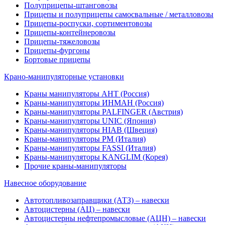
Полуприцепы-штанговозы
Прицепы и полуприцепы самосвальные / металловозы
Прицепы-роспуски, сортиментовозы
Прицепы-контейнеровозы
Прицепы-тяжеловозы
Прицепы-фургоны
Бортовые прицепы
Крано-манипуляторные установки
Краны манипуляторы АНТ (Россия)
Краны-манипуляторы ИНМАН (Россия)
Краны-манипуляторы PALFINGER (Австрия)
Краны-манипуляторы UNIC (Япония)
Краны-манипуляторы HIAB (Швеция)
Краны-манипуляторы PM (Италия)
Краны-манипуляторы FASSI (Италия)
Краны-манипуляторы KANGLIM (Корея)
Прочие краны-манипуляторы
Навесное оборудование
Автотопливозаправщики (АТЗ) – навески
Автоцистерны (АЦ) – навески
Автоцистерны нефтепромысловые (АЦН) – навески