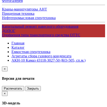
Фотогалерея
Краны-манипуляторы АНТ
Прицепная техника
Нефтепромысловая спецтехника
Капитальный ремонт навесного оборудования
ДОПОГ
Одобрения типа транспортного средства ОТТС
Главная
Каталог
Емкостная спецтехника
Агрегаты сбора газового конденсата
АКН-10 Камаз 43118-3027-50 (КО-505, сп.м.)
×
Версия для печати
Распечатать
Закрыть
×
3D-модель