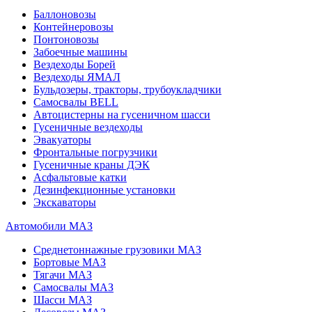
Баллоновозы
Контейнеровозы
Понтоновозы
Забоечные машины
Вездеходы Борей
Вездеходы ЯМАЛ
Бульдозеры, тракторы, трубоукладчики
Самосвалы BELL
Автоцистерны на гусеничном шасси
Гусеничные вездеходы
Эвакуаторы
Фронтальные погрузчики
Гусеничные краны ДЭК
Асфальтовые катки
Дезинфекционные установки
Экскаваторы
Автомобили МАЗ
Среднетоннажные грузовики МАЗ
Бортовые МАЗ
Тягачи МАЗ
Самосвалы МАЗ
Шасси МАЗ