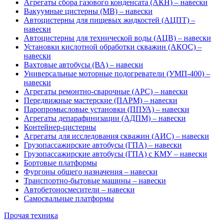
Агрегаты сбора газового конденсата (АКН) – навески
Вакуумные цистерны (МВ) – навески
Автоцистерны для пищевых жидкостей (АЦПТ) –
навески
Автоцистерны для технической воды (АЦВ) – навески
Установки кислотной обработки скважин (АКОС) –
навески
Вахтовые автобусы (ВА) – навески
Универсальные моторные подогреватели (УМП-400) –
навески
Агрегаты ремонтно-сварочные (АРС) – навески
Передвижные мастерские (ПАРМ) – навески
Паропромысловые установки (ППУА) – навески
Агрегаты депарафинизации (АДПМ) – навески
Контейнер-цистерны
Агрегаты для исследования скважин (АИС) – навески
Грузопассажирские автобусы (ГПА) – навески
Грузопассажирские автобусы (ГПА) с КМУ – навески
Бортовые платформы
Фургоны общего назначения – навески
Транспортно-бытовые машины – навески
Автобетоносмесители – навески
Самосвальные платформы
Прочая техника