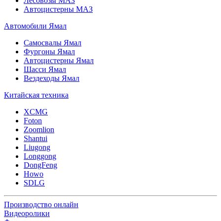
Лесовозы МАЗ
Автоцистерны МАЗ
Автомобили Ямал
Самосвалы Ямал
Фургоны Ямал
Автоцистерны Ямал
Шасси Ямал
Вездеходы Ямал
Китайская техника
XCMG
Foton
Zoomlion
Shantui
Liugong
Longgong
DongFeng
Howo
SDLG
Производство онлайн
Видеоролики