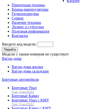
Каталог
Прицепная техника
Краны-манипуляторы
Гидроцилиндры
Сервис
Наличие техники
Лизинг и субсидии
Полезная информация
Контакты
Введите код модели:
Перейти
Модели с таким номером не существует
Вагон-дома
Вагон-дома жилые
Вагон-дома складские
Бортовые автомобили
Бортовые Урал
Урал, Урал-NEXT
Бортовые Камаз
Бортовые Урал с КМУ
Урал, Урал-NEXT
Бортовые Камаз с КМУ