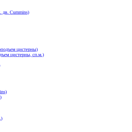
. дв. Cummins)
оподъем цистерны)
ъем цистерны, сп.м.)
)
ins)
)
.)