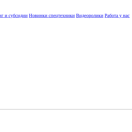
нг и субсидии
Новинки спецтехники
Видеоролики
Работа у нас