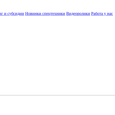
нг и субсидии
Новинки спецтехники
Видеоролики
Работа у нас