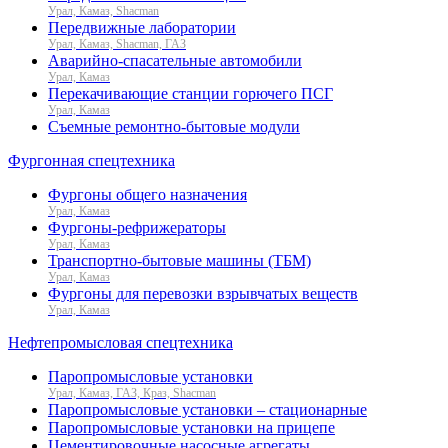
Урал, Камаз, Shacman
Передвижные лаборатории
Урал, Камаз, Shacman, ГАЗ
Аварийно-спасательные автомобили
Урал, Камаз
Перекачивающие станции горючего ПСГ
Урал, Камаз
Съемные ремонтно-бытовые модули
Фургонная спецтехника
Фургоны общего назначения
Урал, Камаз
Фургоны-рефрижераторы
Урал, Камаз
Транспортно-бытовые машины (ТБМ)
Урал, Камаз
Фургоны для перевозки взрывчатых веществ
Урал, Камаз
Нефтепромысловая спецтехника
Паропромысловые установки
Урал, Камаз, ГАЗ, Краз, Shacman
Паропромысловые установки – стационарные
Паропромысловые установки на прицепе
Цементировочные насосные агрегаты