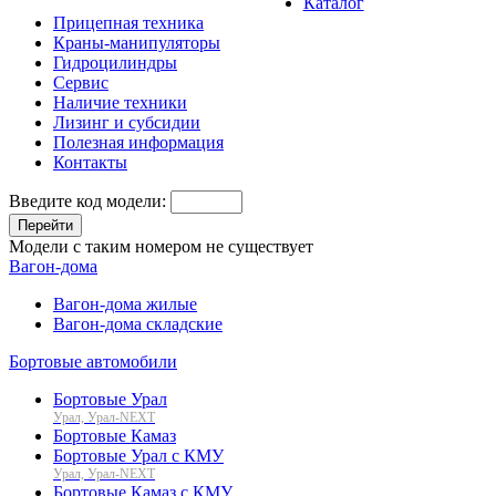
Каталог
Прицепная техника
Краны-манипуляторы
Гидроцилиндры
Сервис
Наличие техники
Лизинг и субсидии
Полезная информация
Контакты
Введите код модели:
Перейти
Модели с таким номером не существует
Вагон-дома
Вагон-дома жилые
Вагон-дома складские
Бортовые автомобили
Бортовые Урал
Урал, Урал-NEXT
Бортовые Камаз
Бортовые Урал с КМУ
Урал, Урал-NEXT
Бортовые Камаз с КМУ