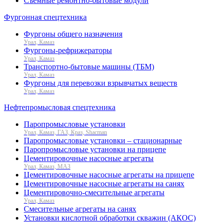
Съемные ремонтно-бытовые модули
Фургонная спецтехника
Фургоны общего назначения
Урал, Камаз
Фургоны-рефрижераторы
Урал, Камаз
Транспортно-бытовые машины (ТБМ)
Урал, Камаз
Фургоны для перевозки взрывчатых веществ
Урал, Камаз
Нефтепромысловая спецтехника
Паропромысловые установки
Урал, Камаз, ГАЗ, Краз, Shacman
Паропромысловые установки – стационарные
Паропромысловые установки на прицепе
Цементировочные насосные агрегаты
Урал, Камаз, МАЗ
Цементировочные насосные агрегаты на прицепе
Цементировочные насосные агрегаты на санях
Цементировочно-смесительные агрегаты
Урал, Камаз
Смесительные агрегаты на санях
Установки кислотной обработки скважин (АКОС)