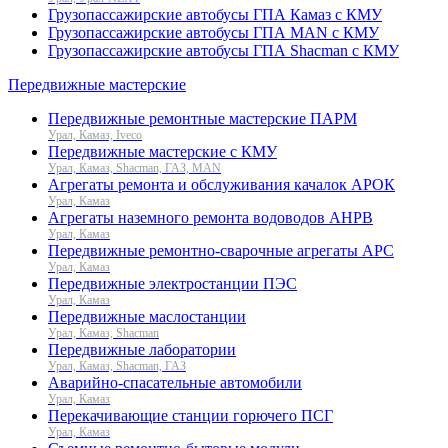
Грузопассажирские автобусы ГПА Камаз с КМУ
Грузопассажирские автобусы ГПА MAN с КМУ
Грузопассажирские автобусы ГПА Shacman с КМУ
Передвижные мастерские
Передвижные ремонтные мастерские ПАРМ
Урал, Камаз, Iveco
Передвижные мастерские с КМУ
Урал, Камаз, Shacman, ГАЗ, MAN
Агрегаты ремонта и обслуживания качалок АРОК
Урал, Камаз
Агрегаты наземного ремонта водоводов АНРВ
Урал, Камаз
Передвижные ремонтно-сварочные агрегаты АРС
Урал, Камаз
Передвижные электростанции ПЭС
Урал, Камаз
Передвижные маслостанции
Урал, Камаз, Shacman
Передвижные лаборатории
Урал, Камаз, Shacman, ГАЗ
Аварийно-спасательные автомобили
Урал, Камаз
Перекачивающие станции горючего ПСГ
Урал, Камаз