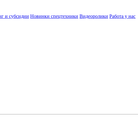
нг и субсидии
Новинки спецтехники
Видеоролики
Работа у нас