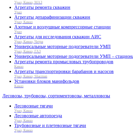
Урал, Камаз, МАЗ
Агрегаты ремонта скважин
Урал
Агрегаты депарафинизации скважин
Урал, Камаз
Азотные и воздушные компрессорные станции
Урал
Агрегаты для исследования скважин АИС
Урал, Камаз, Четра
Универсальные моторные подогреватели УМП
Урал, Камаз, ГАЗ
Универсальные моторные подогреватели УМП – стацион
Агрегаты ремонта промысловых трубопроводов
Камаз
Агрегаты транспортировки барабанов и насосов
Урал, Камаз, Shacman
Установки блоков манифольдов
Камаз
Лесовозы, трубовозы, сортиментовозы, металловозы
Лесовозные тягачи
Урал, Камаз
Лесовозные автопоезда
Урал, Камаз
Трубовозные и плетевозные тягачи
Урал, Камаз