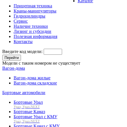
Каталог
Прицепная техника
Краны-манипуляторы
Гидроцилиндры
Сервис
Наличие техники
Лизинг и субсидии
Полезная информация
Контакты
Введите код модели:
Перейти
Модели с таким номером не существует
Вагон-дома
Вагон-дома жилые
Вагон-дома складские
Бортовые автомобили
Бортовые Урал
Урал, Урал-NEXT
Бортовые Камаз
Бортовые Урал с КМУ
Урал, Урал-NEXT
Бортовые Камаз с КМУ