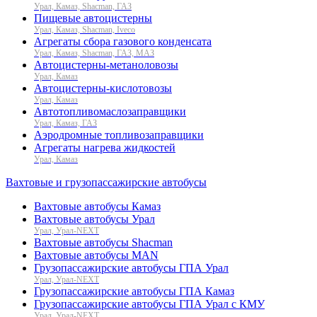
Урал, Камаз, Shacman, ГАЗ
Пищевые автоцистерны
Урал, Камаз, Shacman, Iveco
Агрегаты сбора газового конденсата
Урал, Камаз, Shacman, ГАЗ, МАЗ
Автоцистерны-метаноловозы
Урал, Камаз
Автоцистерны-кислотовозы
Урал, Камаз
Автотопливомаслозаправщики
Урал, Камаз, ГАЗ
Аэродромные топливозаправщики
Агрегаты нагрева жидкостей
Урал, Камаз
Вахтовые и грузопассажирские автобусы
Вахтовые автобусы Камаз
Вахтовые автобусы Урал
Урал, Урал-NEXT
Вахтовые автобусы Shacman
Вахтовые автобусы MAN
Грузопассажирские автобусы ГПА Урал
Урал, Урал-NEXT
Грузопассажирские автобусы ГПА Камаз
Грузопассажирские автобусы ГПА Урал с КМУ
Урал, Урал-NEXT