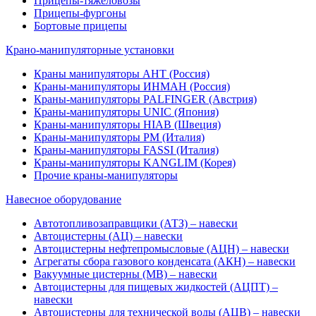
Прицепы-тяжеловозы
Прицепы-фургоны
Бортовые прицепы
Крано-манипуляторные установки
Краны манипуляторы АНТ (Россия)
Краны-манипуляторы ИНМАН (Россия)
Краны-манипуляторы PALFINGER (Австрия)
Краны-манипуляторы UNIC (Япония)
Краны-манипуляторы HIAB (Швеция)
Краны-манипуляторы PM (Италия)
Краны-манипуляторы FASSI (Италия)
Краны-манипуляторы KANGLIM (Корея)
Прочие краны-манипуляторы
Навесное оборудование
Автотопливозаправщики (АТЗ) – навески
Автоцистерны (АЦ) – навески
Автоцистерны нефтепромысловые (АЦН) – навески
Агрегаты сбора газового конденсата (АКН) – навески
Вакуумные цистерны (МВ) – навески
Автоцистерны для пищевых жидкостей (АЦПТ) –
навески
Автоцистерны для технической воды (АЦВ) – навески