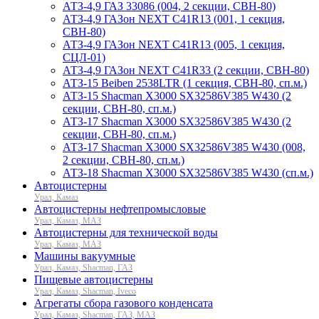
АТЗ-4,9 ГАЗ 33086 (004, 2 секции, СВН-80)
АТЗ-4,9 ГАЗон NEXT C41R13 (001, 1 секция,
СВН-80)
АТЗ-4,9 ГАЗон NEXT C41R13 (005, 1 секция,
СЦЛ-01)
АТЗ-4,9 ГАЗон NEXT C41R33 (2 секции, СВН-80)
АТЗ-15 Beiben 2538LTR (1 секция, СВН-80, сп.м.)
АТЗ-15 Shacman X3000 SX32586V385 W430 (2
секции, СВН-80, сп.м.)
АТЗ-17 Shacman X3000 SX32586V385 W430 (2
секции, СВН-80, сп.м.)
АТЗ-17 Shacman X3000 SX32586V385 W430 (008,
2 секции, СВН-80, сп.м.)
АТЗ-18 Shacman X3000 SX32586V385 W430 (сп.м.)
Автоцистерны
Урал, Камаз
Автоцистерны нефтепромысловые
Урал, Камаз, МАЗ
Автоцистерны для технической воды
Урал, Камаз, МАЗ
Машины вакуумные
Урал, Камаз, Shacman, ГАЗ
Пищевые автоцистерны
Урал, Камаз, Shacman, Iveco
Агрегаты сбора газового конденсата
Урал, Камаз, Shacman, ГАЗ, МАЗ