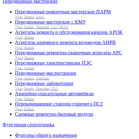
Передвижные мастерские
Передвижные ремонтные мастерские ПАРМ
Урал, Камаз, Iveco
Передвижные мастерские с КМУ
Урал, Камаз, Shacman, ГАЗ, MAN
Агрегаты ремонта и обслуживания качалок АРОК
Урал, Камаз
Агрегаты наземного ремонта водоводов АНРВ
Урал, Камаз
Передвижные ремонтно-сварочные агрегаты АРС
Урал, Камаз
Передвижные электростанции ПЭС
Урал, Камаз
Передвижные маслостанции
Урал, Камаз, Shacman
Передвижные лаборатории
Урал, Камаз, Shacman, ГАЗ
Аварийно-спасательные автомобили
Урал, Камаз
Перекачивающие станции горючего ПСГ
Урал, Камаз
Съемные ремонтно-бытовые модули
Фургонная спецтехника
Фургоны общего назначения