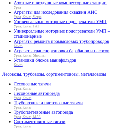
Азотные и воздушные компрессорные станции
Урал
Агрегаты для исследования скважин АИС
Урал, Камаз, Четра
Универсальные моторные подогреватели УМП
Урал, Камаз, ГАЗ
Универсальные моторные подогреватели УМП –
стационарные
Агрегаты ремонта промысловых трубопроводов
Камаз
Агрегаты транспортировки барабанов и насосов
Урал, Камаз, Shacman
Установки блоков манифольдов
Камаз
Лесовозы, трубовозы, сортиментовозы, металловозы
Лесовозные тягачи
Урал, Камаз
Лесовозные автопоезда
Урал, Камаз
Трубовозные и плетевозные тягачи
Урал, Камаз
Трубоплетевозные автопоезда
Урал, Камаз, МАЗ
Сортиментовозные тягачи
Урал, Камаз