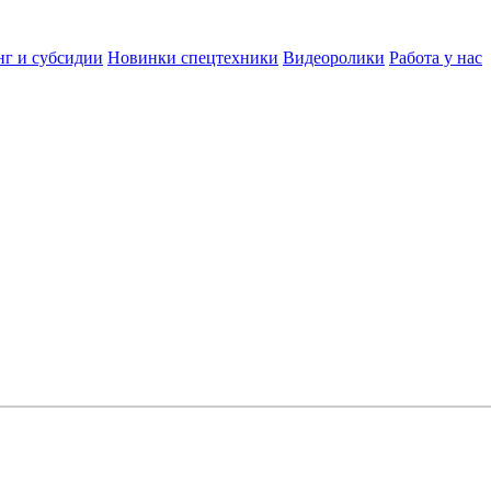
нг и субсидии
Новинки спецтехники
Видеоролики
Работа у нас