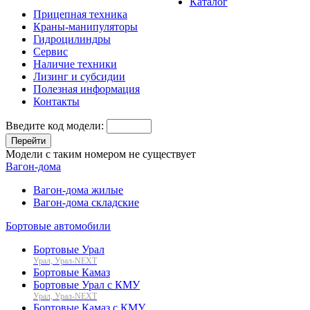
Каталог
Прицепная техника
Краны-манипуляторы
Гидроцилиндры
Сервис
Наличие техники
Лизинг и субсидии
Полезная информация
Контакты
Введите код модели:
Перейти
Модели с таким номером не существует
Вагон-дома
Вагон-дома жилые
Вагон-дома складские
Бортовые автомобили
Бортовые Урал
Урал, Урал-NEXT
Бортовые Камаз
Бортовые Урал с КМУ
Урал, Урал-NEXT
Бортовые Камаз с КМУ