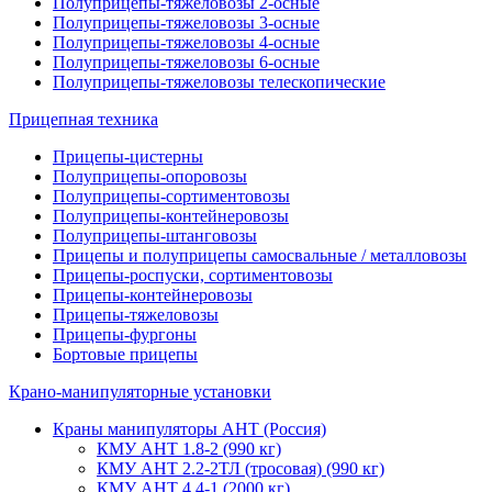
Полуприцепы-тяжеловозы 2-осные
Полуприцепы-тяжеловозы 3-осные
Полуприцепы-тяжеловозы 4-осные
Полуприцепы-тяжеловозы 6-осные
Полуприцепы-тяжеловозы телескопические
Прицепная техника
Прицепы-цистерны
Полуприцепы-опоровозы
Полуприцепы-сортиментовозы
Полуприцепы-контейнеровозы
Полуприцепы-штанговозы
Прицепы и полуприцепы самосвальные / металловозы
Прицепы-роспуски, сортиментовозы
Прицепы-контейнеровозы
Прицепы-тяжеловозы
Прицепы-фургоны
Бортовые прицепы
Крано-манипуляторные установки
Краны манипуляторы АНТ (Россия)
КМУ АНТ 1.8-2 (990 кг)
КМУ АНТ 2.2-2ТЛ (тросовая) (990 кг)
КМУ АНТ 4.4-1 (2000 кг)