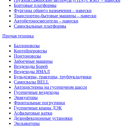
Грузопассажирские автобусы (ГПА) с КМУ – навески
Бортовые платформы
Фургоны общего назначения – навески
Транспортно-бытовые машины – навески
Автобетоносмесители – навески
Самосвальные платформы
Прочая техника
Баллоновозы
Контейнеровозы
Понтоновозы
Забоечные машины
Вездеходы Борей
Вездеходы ЯМАЛ
Бульдозеры, тракторы, трубоукладчики
Самосвалы BELL
Автоцистерны на гусеничном шасси
Гусеничные вездеходы
Эвакуаторы
Фронтальные погрузчики
Гусеничные краны ДЭК
Асфальтовые катки
Дезинфекционные установки
Экскаваторы