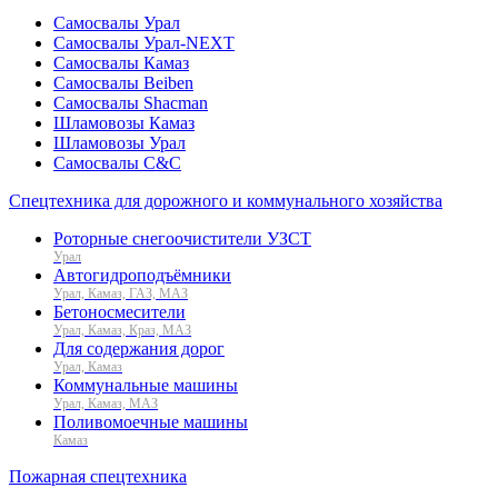
Самосвалы Урал
Самосвалы Урал-NEXT
Самосвалы Камаз
Самосвалы Beiben
Самосвалы Shacman
Шламовозы Камаз
Шламовозы Урал
Самосвалы C&C
Спецтехника для дорожного и коммунального хозяйства
Роторные снегоочистители УЗСТ
Урал
Автогидроподъёмники
Урал, Камаз, ГАЗ, МАЗ
Бетоносмесители
Урал, Камаз, Краз, МАЗ
Для содержания дорог
Урал, Камаз
Коммунальные машины
Урал, Камаз, МАЗ
Поливомоечные машины
Камаз
Пожарная спецтехника