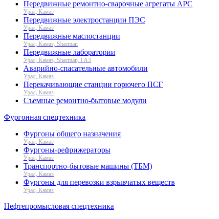
Передвижные ремонтно-сварочные агрегаты АРС
Урал, Камаз
Передвижные электростанции ПЭС
Урал, Камаз
Передвижные маслостанции
Урал, Камаз, Shacman
Передвижные лаборатории
Урал, Камаз, Shacman, ГАЗ
Аварийно-спасательные автомобили
Урал, Камаз
Перекачивающие станции горючего ПСГ
Урал, Камаз
Съемные ремонтно-бытовые модули
Фургонная спецтехника
Фургоны общего назначения
Урал, Камаз
Фургоны-рефрижераторы
Урал, Камаз
Транспортно-бытовые машины (ТБМ)
Урал, Камаз
Фургоны для перевозки взрывчатых веществ
Урал, Камаз
Нефтепромысловая спецтехника