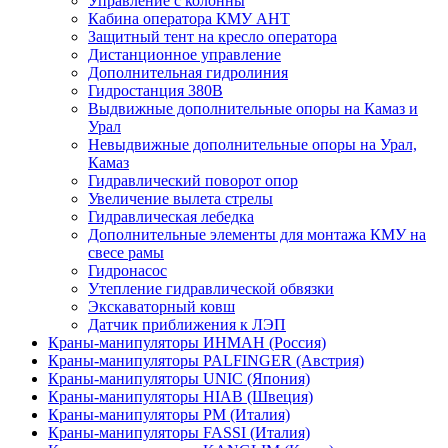
Управление с колонны
Кабина оператора КМУ АНТ
Защитный тент на кресло оператора
Дистанционное управление
Дополнительная гидролиния
Гидростанция 380В
Выдвижные дополнительные опоры на Камаз и
Урал
Невыдвижные дополнительные опоры на Урал,
Камаз
Гидравлический поворот опор
Увеличение вылета стрелы
Гидравлическая лебедка
Дополнительные элементы для монтажа КМУ на
свесе рамы
Гидронасос
Утепление гидравлической обвязки
Экскаваторный ковш
Датчик приближения к ЛЭП
Краны-манипуляторы ИНМАН (Россия)
Краны-манипуляторы PALFINGER (Австрия)
Краны-манипуляторы UNIC (Япония)
Краны-манипуляторы HIAB (Швеция)
Краны-манипуляторы PM (Италия)
Краны-манипуляторы FASSI (Италия)