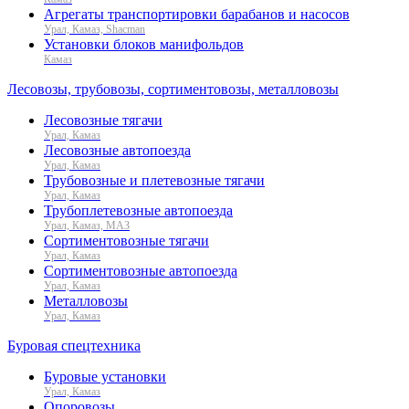
Агрегаты транспортировки барабанов и насосов
Урал, Камаз, Shacman
Установки блоков манифольдов
Камаз
Лесовозы, трубовозы, сортиментовозы, металловозы
Лесовозные тягачи
Урал, Камаз
Лесовозные автопоезда
Урал, Камаз
Трубовозные и плетевозные тягачи
Урал, Камаз
Трубоплетевозные автопоезда
Урал, Камаз, МАЗ
Сортиментовозные тягачи
Урал, Камаз
Сортиментовозные автопоезда
Урал, Камаз
Металловозы
Урал, Камаз
Буровая спецтехника
Буровые установки
Урал, Камаз
Опоровозы