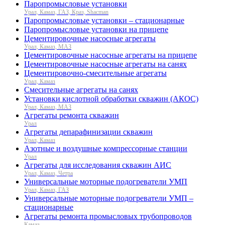
Паропромысловые установки
Урал, Камаз, ГАЗ, Краз, Shacman
Паропромысловые установки – стационарные
Паропромысловые установки на прицепе
Цементировочные насосные агрегаты
Урал, Камаз, МАЗ
Цементировочные насосные агрегаты на прицепе
Цементировочные насосные агрегаты на санях
Цементировочно-смесительные агрегаты
Урал, Камаз
Смесительные агрегаты на санях
Установки кислотной обработки скважин (АКОС)
Урал, Камаз, МАЗ
Агрегаты ремонта скважин
Урал
Агрегаты депарафинизации скважин
Урал, Камаз
Азотные и воздушные компрессорные станции
Урал
Агрегаты для исследования скважин АИС
Урал, Камаз, Четра
Универсальные моторные подогреватели УМП
Урал, Камаз, ГАЗ
Универсальные моторные подогреватели УМП –
стационарные
Агрегаты ремонта промысловых трубопроводов
Камаз