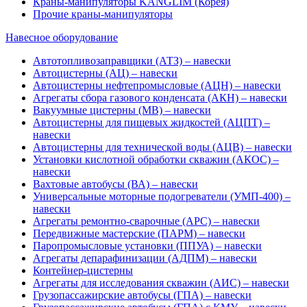
Краны-манипуляторы KANGLIM (Корея)
Прочие краны-манипуляторы
Навесное оборудование
Автотопливозаправщики (АТЗ) – навески
Автоцистерны (АЦ) – навески
Автоцистерны нефтепромысловые (АЦН) – навески
Агрегаты сбора газового конденсата (АКН) – навески
Вакуумные цистерны (МВ) – навески
Автоцистерны для пищевых жидкостей (АЦПТ) –
навески
Автоцистерны для технической воды (АЦВ) – навески
Установки кислотной обработки скважин (АКОС) –
навески
Вахтовые автобусы (ВА) – навески
Универсальные моторные подогреватели (УМП-400) –
навески
Агрегаты ремонтно-сварочные (АРС) – навески
Передвижные мастерские (ПАРМ) – навески
Паропромысловые установки (ППУА) – навески
Агрегаты депарафинизации (АДПМ) – навески
Контейнер-цистерны
Агрегаты для исследования скважин (АИС) – навески
Грузопассажирские автобусы (ГПА) – навески