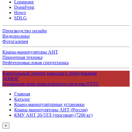
Longgong
DongFeng
Howo
SDLG
Производство онлайн
Видеоролики
Фотогалерея
Краны-манипуляторы АНТ
Прицепная техника
Нефтепромысловая спецтехника
Капитальный ремонт навесного оборудования
ДОПОГ
Одобрения типа транспортного средства ОТТС
Главная
Каталог
Крано-манипуляторные установки
Краны манипуляторы АНТ (Россия)
КМУ АНТ 20-5ТЛ (тросовая) (7200 кг)
×