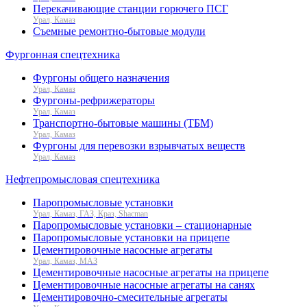
Перекачивающие станции горючего ПСГ
Урал, Камаз
Съемные ремонтно-бытовые модули
Фургонная спецтехника
Фургоны общего назначения
Урал, Камаз
Фургоны-рефрижераторы
Урал, Камаз
Транспортно-бытовые машины (ТБМ)
Урал, Камаз
Фургоны для перевозки взрывчатых веществ
Урал, Камаз
Нефтепромысловая спецтехника
Паропромысловые установки
Урал, Камаз, ГАЗ, Краз, Shacman
Паропромысловые установки – стационарные
Паропромысловые установки на прицепе
Цементировочные насосные агрегаты
Урал, Камаз, МАЗ
Цементировочные насосные агрегаты на прицепе
Цементировочные насосные агрегаты на санях
Цементировочно-смесительные агрегаты