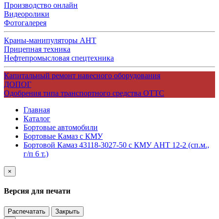
Производство онлайн
Видеоролики
Фотогалерея
Краны-манипуляторы АНТ
Прицепная техника
Нефтепромысловая спецтехника
Капитальный ремонт навесного оборудования
ДОПОГ
Одобрения типа транспортного средства ОТТС
Главная
Каталог
Бортовые автомобили
Бортовые Камаз с КМУ
Бортовой Камаз 43118-3027-50 с КМУ АНТ 12-2 (сп.м.,
г/п 6 т.)
×
Версия для печати
Распечатать
Закрыть