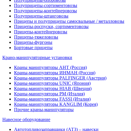
Полуприцепы-опоровозы
Полуприцепы-сортиментовозы
Полуприцепы-контейнеровозы
Полуприцепы-штанговозы
Прицепы и полуприцепы самосвальные / металловозы
Прицепы-роспуски, сортиментовозы
Прицепы-контейнеровозы
Прицепы-тяжеловозы
Прицепы-фургоны
Бортовые прицепы
Крано-манипуляторные установки
Краны манипуляторы АНТ (Россия)
Краны-манипуляторы ИНМАН (Россия)
Краны-манипуляторы PALFINGER (Австрия)
Краны-манипуляторы UNIC (Япония)
Краны-манипуляторы HIAB (Швеция)
Краны-манипуляторы PM (Италия)
Краны-манипуляторы FASSI (Италия)
Краны-манипуляторы KANGLIM (Корея)
Прочие краны-манипуляторы
Навесное оборудование
Автотопливозаправщики (АТЗ) – навески