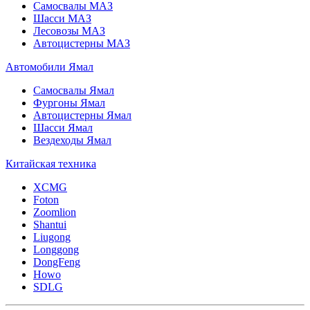
Самосвалы МАЗ
Шасси МАЗ
Лесовозы МАЗ
Автоцистерны МАЗ
Автомобили Ямал
Самосвалы Ямал
Фургоны Ямал
Автоцистерны Ямал
Шасси Ямал
Вездеходы Ямал
Китайская техника
XCMG
Foton
Zoomlion
Shantui
Liugong
Longgong
DongFeng
Howo
SDLG