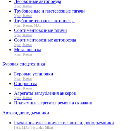
Лесовозные автопоезда
Урал, Камаз
Трубовозные и плетевозные тягачи
Урал, Камаз
Трубоплетевозные автопоезда
Урал, Камаз, МАЗ
Сортиментовозные тягачи
Урал, Камаз
Сортиментовозные автопоезда
Урал, Камаз
Металловозы
Урал, Камаз
Буровая спецтехника
Буровые установки
Урал, Камаз
Опоровозы
Урал, Камаз
Агрегаты заглубления анкеров
Урал, Камаз
Подъемные агрегаты ремонта скважин
Автогидроподъемники
Рычажно-телескопические автогидроподъемники
ГАЗ, МАЗ, Hyundai, Silant