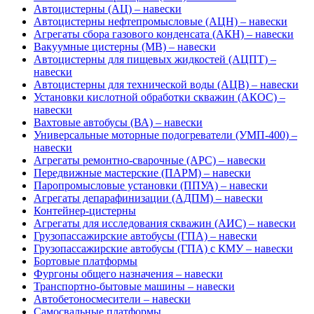
Автоцистерны (АЦ) – навески
Автоцистерны нефтепромысловые (АЦН) – навески
Агрегаты сбора газового конденсата (АКН) – навески
Вакуумные цистерны (МВ) – навески
Автоцистерны для пищевых жидкостей (АЦПТ) –
навески
Автоцистерны для технической воды (АЦВ) – навески
Установки кислотной обработки скважин (АКОС) –
навески
Вахтовые автобусы (ВА) – навески
Универсальные моторные подогреватели (УМП-400) –
навески
Агрегаты ремонтно-сварочные (АРС) – навески
Передвижные мастерские (ПАРМ) – навески
Паропромысловые установки (ППУА) – навески
Агрегаты депарафинизации (АДПМ) – навески
Контейнер-цистерны
Агрегаты для исследования скважин (АИС) – навески
Грузопассажирские автобусы (ГПА) – навески
Грузопассажирские автобусы (ГПА) с КМУ – навески
Бортовые платформы
Фургоны общего назначения – навески
Транспортно-бытовые машины – навески
Автобетоносмесители – навески
Самосвальные платформы