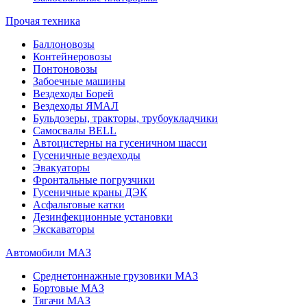
Прочая техника
Баллоновозы
Контейнеровозы
Понтоновозы
Забоечные машины
Вездеходы Борей
Вездеходы ЯМАЛ
Бульдозеры, тракторы, трубоукладчики
Самосвалы BELL
Автоцистерны на гусеничном шасси
Гусеничные вездеходы
Эвакуаторы
Фронтальные погрузчики
Гусеничные краны ДЭК
Асфальтовые катки
Дезинфекционные установки
Экскаваторы
Автомобили МАЗ
Среднетоннажные грузовики МАЗ
Бортовые МАЗ
Тягачи МАЗ