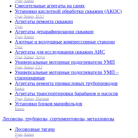
Урал, Камаз
Смесительные агрегаты на санях
Установки кислотной обработки скважин (АКОС)
Урал, Камаз, МАЗ
Агрегаты ремонта скважин
Урал
Агрегаты депарафинизации скважин
Урал, Камаз
Азотные и воздушные компрессорные станции
Урал
Агрегаты для исследования скважин АИС
Урал, Камаз, Четра
Универсальные моторные подогреватели УМП
Урал, Камаз, ГАЗ
Универсальные моторные подогреватели УМП –
стационарные
Агрегаты ремонта промысловых трубопроводов
Камаз
Агрегаты транспортировки барабанов и насосов
Урал, Камаз, Shacman
Установки блоков манифольдов
Камаз
Лесовозы, трубовозы, сортиментовозы, металловозы
Лесовозные тягачи
Урал, Камаз