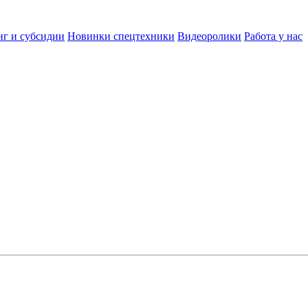
нг и субсидии
Новинки спецтехники
Видеоролики
Работа у нас