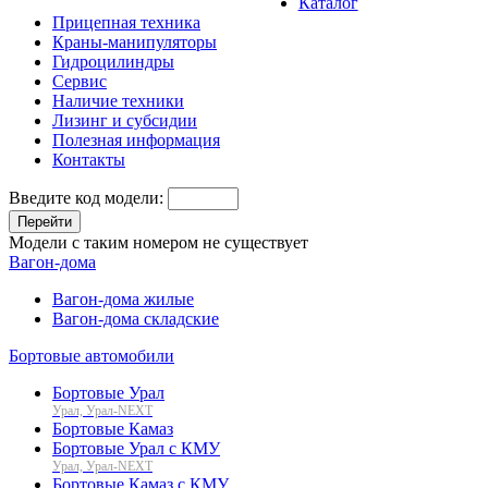
Каталог
Прицепная техника
Краны-манипуляторы
Гидроцилиндры
Сервис
Наличие техники
Лизинг и субсидии
Полезная информация
Контакты
Введите код модели:
Перейти
Модели с таким номером не существует
Вагон-дома
Вагон-дома жилые
Вагон-дома складские
Бортовые автомобили
Бортовые Урал
Урал, Урал-NEXT
Бортовые Камаз
Бортовые Урал с КМУ
Урал, Урал-NEXT
Бортовые Камаз с КМУ