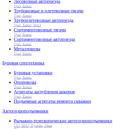
Лесовозные автопоезда
Урал, Камаз
Трубовозные и плетевозные тягачи
Урал, Камаз
Трубоплетевозные автопоезда
Урал, Камаз, МАЗ
Сортиментовозные тягачи
Урал, Камаз
Сортиментовозные автопоезда
Урал, Камаз
Металловозы
Урал, Камаз
Буровая спецтехника
Буровые установки
Урал, Камаз
Опоровозы
Урал, Камаз
Агрегаты заглубления анкеров
Урал, Камаз
Подъемные агрегаты ремонта скважин
Автогидроподъемники
Рычажно-телескопические автогидроподъемники
ГАЗ, МАЗ, Hyundai, Silant