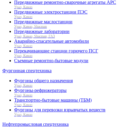
Передвижные ремонтно-сварочные агрегаты АРС
Урал, Камаз
Передвижные электростанции ПЭС
Урал, Камаз
Передвижные маслостанции
Урал, Камаз, Shacman
Передвижные лаборатории
Урал, Камаз, Shacman, ГАЗ
Аварийно-спасательные автомобили
Урал, Камаз
Перекачивающие станции горючего ПСГ
Урал, Камаз
Съемные ремонтно-бытовые модули
Фургонная спецтехника
Фургоны общего назначения
Урал, Камаз
Фургоны-рефрижераторы
Урал, Камаз
Транспортно-бытовые машины (ТБМ)
Урал, Камаз
Фургоны для перевозки взрывчатых веществ
Урал, Камаз
Нефтепромысловая спецтехника