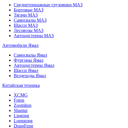
Среднетоннажные грузовики МАЗ
Бортовые МАЗ
Тягачи МАЗ
Самосвалы МАЗ
Шасси МАЗ
Лесовозы МАЗ
Автоцистерны МАЗ
Автомобили Ямал
Самосвалы Ямал
Фургоны Ямал
Автоцистерны Ямал
Шасси Ямал
Вездеходы Ямал
Китайская техника
XCMG
Foton
Zoomlion
Shantui
Liugong
Longgong
DongFeng