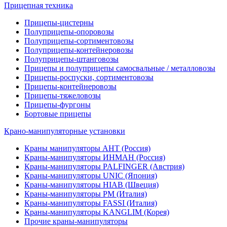
Прицепная техника
Прицепы-цистерны
Полуприцепы-опоровозы
Полуприцепы-сортиментовозы
Полуприцепы-контейнеровозы
Полуприцепы-штанговозы
Прицепы и полуприцепы самосвальные / металловозы
Прицепы-роспуски, сортиментовозы
Прицепы-контейнеровозы
Прицепы-тяжеловозы
Прицепы-фургоны
Бортовые прицепы
Крано-манипуляторные установки
Краны манипуляторы АНТ (Россия)
Краны-манипуляторы ИНМАН (Россия)
Краны-манипуляторы PALFINGER (Австрия)
Краны-манипуляторы UNIC (Япония)
Краны-манипуляторы HIAB (Швеция)
Краны-манипуляторы PM (Италия)
Краны-манипуляторы FASSI (Италия)
Краны-манипуляторы KANGLIM (Корея)
Прочие краны-манипуляторы