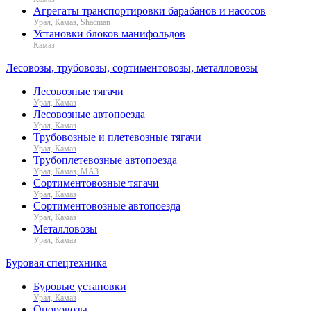
Агрегаты транспортировки барабанов и насосов
Урал, Камаз, Shacman
Установки блоков манифольдов
Камаз
Лесовозы, трубовозы, сортиментовозы, металловозы
Лесовозные тягачи
Урал, Камаз
Лесовозные автопоезда
Урал, Камаз
Трубовозные и плетевозные тягачи
Урал, Камаз
Трубоплетевозные автопоезда
Урал, Камаз, МАЗ
Сортиментовозные тягачи
Урал, Камаз
Сортиментовозные автопоезда
Урал, Камаз
Металловозы
Урал, Камаз
Буровая спецтехника
Буровые установки
Урал, Камаз
Опоровозы