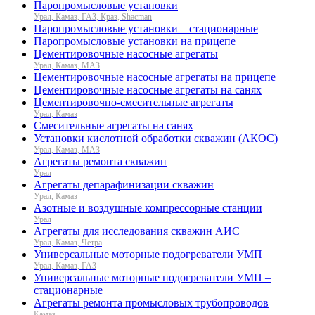
Паропромысловые установки
Урал, Камаз, ГАЗ, Краз, Shacman
Паропромысловые установки – стационарные
Паропромысловые установки на прицепе
Цементировочные насосные агрегаты
Урал, Камаз, МАЗ
Цементировочные насосные агрегаты на прицепе
Цементировочные насосные агрегаты на санях
Цементировочно-смесительные агрегаты
Урал, Камаз
Смесительные агрегаты на санях
Установки кислотной обработки скважин (АКОС)
Урал, Камаз, МАЗ
Агрегаты ремонта скважин
Урал
Агрегаты депарафинизации скважин
Урал, Камаз
Азотные и воздушные компрессорные станции
Урал
Агрегаты для исследования скважин АИС
Урал, Камаз, Четра
Универсальные моторные подогреватели УМП
Урал, Камаз, ГАЗ
Универсальные моторные подогреватели УМП –
стационарные
Агрегаты ремонта промысловых трубопроводов
Камаз