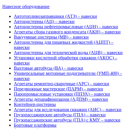
Навесное оборудование
Автотопливозаправщики (АТЗ) – навески
Автоцистерны (АЦ) – навески
Автоцистерны нефтепромысловые (АЦН) – навески
Агрегаты сбора газового конденсата (АКН) – навески
Вакуумные цистерны (МВ) – навески
Автоцистерны для пищевых жидкостей (АЦПТ) –
навески
Автоцистерны для технической воды (АЦВ) – навески
Установки кислотной обработки скважин (АКОС) –
навески
Вахтовые автобусы (ВА) – навески
Универсальные моторные подогреватели (УМП-400) –
навески
Агрегаты ремонтно-сварочные (АРС) – навески
Передвижные мастерские (ПАРМ) – навески
Паропромысловые установки (ППУА) – навески
Агрегаты депарафинизации (АДПМ) – навески
Контейнер-цистерны
Агрегаты для исследования скважин (АИС) – навески
Грузопассажирские автобусы (ГПА) – навески
Грузопассажирские автобусы (ГПА) с КМУ – навески
Бортовые платформы