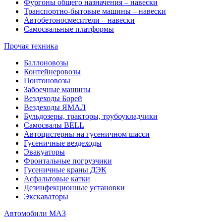
Фургоны общего назначения – навески
Транспортно-бытовые машины – навески
Автобетоносмесители – навески
Самосвальные платформы
Прочая техника
Баллоновозы
Контейнеровозы
Понтоновозы
Забоечные машины
Вездеходы Борей
Вездеходы ЯМАЛ
Бульдозеры, тракторы, трубоукладчики
Самосвалы BELL
Автоцистерны на гусеничном шасси
Гусеничные вездеходы
Эвакуаторы
Фронтальные погрузчики
Гусеничные краны ДЭК
Асфальтовые катки
Дезинфекционные установки
Экскаваторы
Автомобили МАЗ