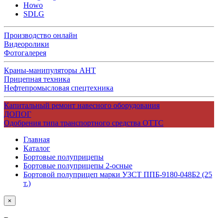
Howo
SDLG
Производство онлайн
Видеоролики
Фотогалерея
Краны-манипуляторы АНТ
Прицепная техника
Нефтепромысловая спецтехника
Капитальный ремонт навесного оборудования
ДОПОГ
Одобрения типа транспортного средства ОТТС
Главная
Каталог
Бортовые полуприцепы
Бортовые полуприцепы 2-осные
Бортовой полуприцеп марки УЗСТ ППБ-9180-048Б2 (25
т.)
×