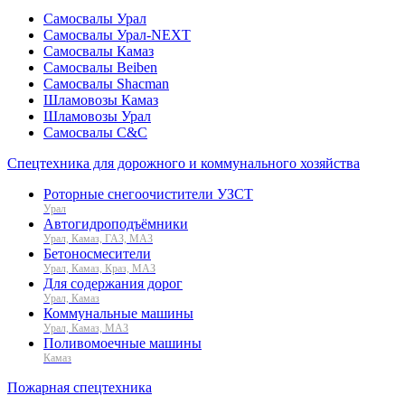
Самосвалы Урал
Самосвалы Урал-NEXT
Самосвалы Камаз
Самосвалы Beiben
Самосвалы Shacman
Шламовозы Камаз
Шламовозы Урал
Самосвалы C&C
Спецтехника для дорожного и коммунального хозяйства
Роторные снегоочистители УЗСТ
Урал
Автогидроподъёмники
Урал, Камаз, ГАЗ, МАЗ
Бетоносмесители
Урал, Камаз, Краз, МАЗ
Для содержания дорог
Урал, Камаз
Коммунальные машины
Урал, Камаз, МАЗ
Поливомоечные машины
Камаз
Пожарная спецтехника