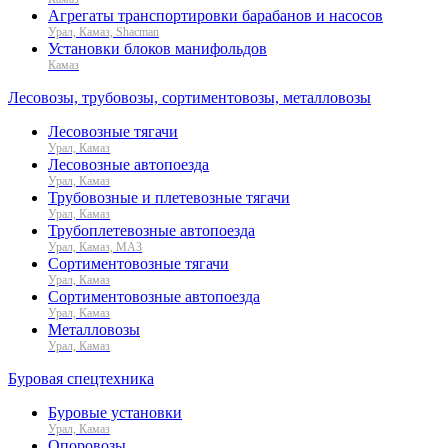
Агрегаты транспортировки барабанов и насосов
Урал, Камаз, Shacman
Установки блоков манифольдов
Камаз
Лесовозы, трубовозы, сортиментовозы, металловозы
Лесовозные тягачи
Урал, Камаз
Лесовозные автопоезда
Урал, Камаз
Трубовозные и плетевозные тягачи
Урал, Камаз
Трубоплетевозные автопоезда
Урал, Камаз, МАЗ
Сортиментовозные тягачи
Урал, Камаз
Сортиментовозные автопоезда
Урал, Камаз
Металловозы
Урал, Камаз
Буровая спецтехника
Буровые установки
Урал, Камаз
Опоровозы