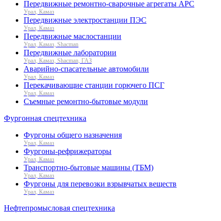
Передвижные ремонтно-сварочные агрегаты АРС
Урал, Камаз
Передвижные электростанции ПЭС
Урал, Камаз
Передвижные маслостанции
Урал, Камаз, Shacman
Передвижные лаборатории
Урал, Камаз, Shacman, ГАЗ
Аварийно-спасательные автомобили
Урал, Камаз
Перекачивающие станции горючего ПСГ
Урал, Камаз
Съемные ремонтно-бытовые модули
Фургонная спецтехника
Фургоны общего назначения
Урал, Камаз
Фургоны-рефрижераторы
Урал, Камаз
Транспортно-бытовые машины (ТБМ)
Урал, Камаз
Фургоны для перевозки взрывчатых веществ
Урал, Камаз
Нефтепромысловая спецтехника