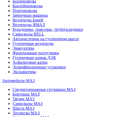
Баллоновозы
Контейнеровозы
Понтоновозы
Забоечные машины
Вездеходы Борей
Вездеходы ЯМАЛ
Бульдозеры, тракторы, трубоукладчики
Самосвалы BELL
Автоцистерны на гусеничном шасси
Гусеничные вездеходы
Эвакуаторы
Фронтальные погрузчики
Гусеничные краны ДЭК
Асфальтовые катки
Дезинфекционные установки
Экскаваторы
Автомобили МАЗ
Среднетоннажные грузовики МАЗ
Бортовые МАЗ
Тягачи МАЗ
Самосвалы МАЗ
Шасси МАЗ
Лесовозы МАЗ