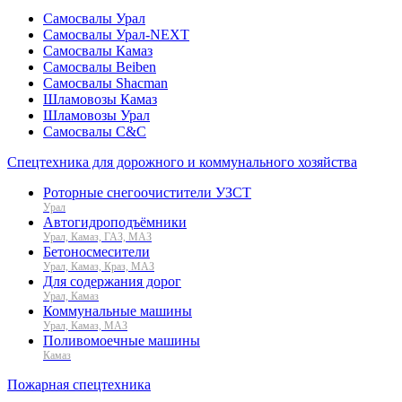
Самосвалы Урал
Самосвалы Урал-NEXT
Самосвалы Камаз
Самосвалы Beiben
Самосвалы Shacman
Шламовозы Камаз
Шламовозы Урал
Самосвалы C&C
Спецтехника для дорожного и коммунального хозяйства
Роторные снегоочистители УЗСТ
Урал
Автогидроподъёмники
Урал, Камаз, ГАЗ, МАЗ
Бетоносмесители
Урал, Камаз, Краз, МАЗ
Для содержания дорог
Урал, Камаз
Коммунальные машины
Урал, Камаз, МАЗ
Поливомоечные машины
Камаз
Пожарная спецтехника