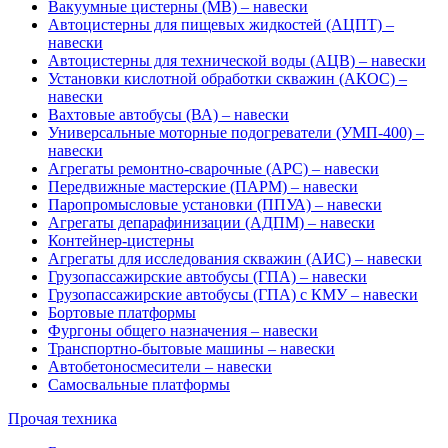
Вакуумные цистерны (МВ) – навески
Автоцистерны для пищевых жидкостей (АЦПТ) –
навески
Автоцистерны для технической воды (АЦВ) – навески
Установки кислотной обработки скважин (АКОС) –
навески
Вахтовые автобусы (ВА) – навески
Универсальные моторные подогреватели (УМП-400) –
навески
Агрегаты ремонтно-сварочные (АРС) – навески
Передвижные мастерские (ПАРМ) – навески
Паропромысловые установки (ППУА) – навески
Агрегаты депарафинизации (АДПМ) – навески
Контейнер-цистерны
Агрегаты для исследования скважин (АИС) – навески
Грузопассажирские автобусы (ГПА) – навески
Грузопассажирские автобусы (ГПА) с КМУ – навески
Бортовые платформы
Фургоны общего назначения – навески
Транспортно-бытовые машины – навески
Автобетоносмесители – навески
Самосвальные платформы
Прочая техника