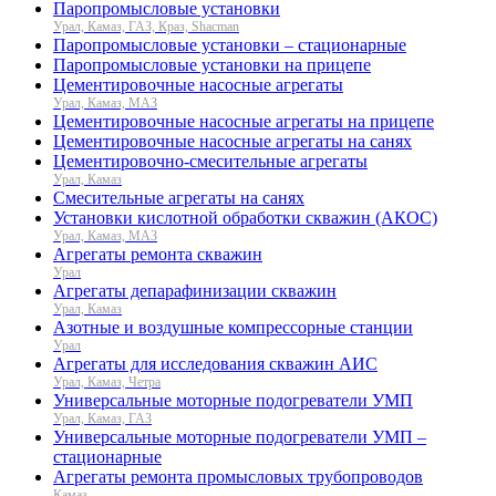
Паропромысловые установки
Урал, Камаз, ГАЗ, Краз, Shacman
Паропромысловые установки – стационарные
Паропромысловые установки на прицепе
Цементировочные насосные агрегаты
Урал, Камаз, МАЗ
Цементировочные насосные агрегаты на прицепе
Цементировочные насосные агрегаты на санях
Цементировочно-смесительные агрегаты
Урал, Камаз
Смесительные агрегаты на санях
Установки кислотной обработки скважин (АКОС)
Урал, Камаз, МАЗ
Агрегаты ремонта скважин
Урал
Агрегаты депарафинизации скважин
Урал, Камаз
Азотные и воздушные компрессорные станции
Урал
Агрегаты для исследования скважин АИС
Урал, Камаз, Четра
Универсальные моторные подогреватели УМП
Урал, Камаз, ГАЗ
Универсальные моторные подогреватели УМП –
стационарные
Агрегаты ремонта промысловых трубопроводов
Камаз