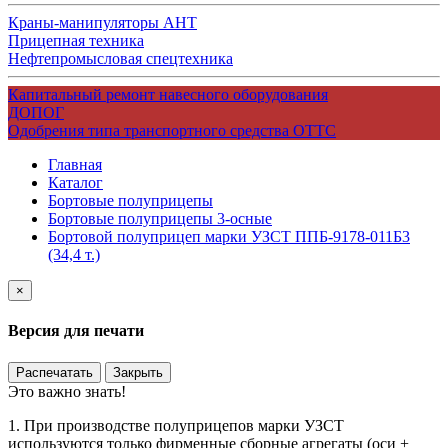
Краны-манипуляторы АНТ
Прицепная техника
Нефтепромысловая спецтехника
Капитальный ремонт навесного оборудования
ДОПОГ
Одобрения типа транспортного средства ОТТС
Главная
Каталог
Бортовые полуприцепы
Бортовые полуприцепы 3-осные
Бортовой полуприцеп марки УЗСТ ППБ-9178-011Б3
(34,4 т.)
×
Версия для печати
Распечатать
Закрыть
Это важно знать!
1. При производстве полуприцепов марки УЗСТ
используются только фирменные сборные агрегаты (оси +