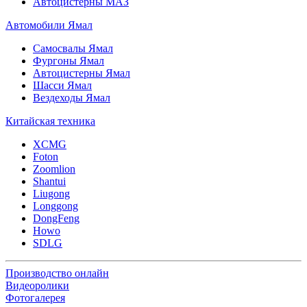
Автоцистерны МАЗ
Автомобили Ямал
Самосвалы Ямал
Фургоны Ямал
Автоцистерны Ямал
Шасси Ямал
Вездеходы Ямал
Китайская техника
XCMG
Foton
Zoomlion
Shantui
Liugong
Longgong
DongFeng
Howo
SDLG
Производство онлайн
Видеоролики
Фотогалерея