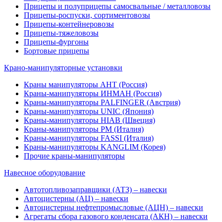
Прицепы и полуприцепы самосвальные / металловозы
Прицепы-роспуски, сортиментовозы
Прицепы-контейнеровозы
Прицепы-тяжеловозы
Прицепы-фургоны
Бортовые прицепы
Крано-манипуляторные установки
Краны манипуляторы АНТ (Россия)
Краны-манипуляторы ИНМАН (Россия)
Краны-манипуляторы PALFINGER (Австрия)
Краны-манипуляторы UNIC (Япония)
Краны-манипуляторы HIAB (Швеция)
Краны-манипуляторы PM (Италия)
Краны-манипуляторы FASSI (Италия)
Краны-манипуляторы KANGLIM (Корея)
Прочие краны-манипуляторы
Навесное оборудование
Автотопливозаправщики (АТЗ) – навески
Автоцистерны (АЦ) – навески
Автоцистерны нефтепромысловые (АЦН) – навески
Агрегаты сбора газового конденсата (АКН) – навески