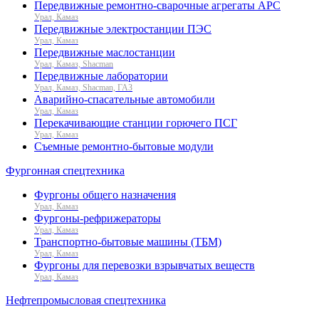
Передвижные ремонтно-сварочные агрегаты АРС
Урал, Камаз
Передвижные электростанции ПЭС
Урал, Камаз
Передвижные маслостанции
Урал, Камаз, Shacman
Передвижные лаборатории
Урал, Камаз, Shacman, ГАЗ
Аварийно-спасательные автомобили
Урал, Камаз
Перекачивающие станции горючего ПСГ
Урал, Камаз
Съемные ремонтно-бытовые модули
Фургонная спецтехника
Фургоны общего назначения
Урал, Камаз
Фургоны-рефрижераторы
Урал, Камаз
Транспортно-бытовые машины (ТБМ)
Урал, Камаз
Фургоны для перевозки взрывчатых веществ
Урал, Камаз
Нефтепромысловая спецтехника