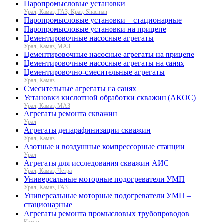
Паропромысловые установки
Урал, Камаз, ГАЗ, Краз, Shacman
Паропромысловые установки – стационарные
Паропромысловые установки на прицепе
Цементировочные насосные агрегаты
Урал, Камаз, МАЗ
Цементировочные насосные агрегаты на прицепе
Цементировочные насосные агрегаты на санях
Цементировочно-смесительные агрегаты
Урал, Камаз
Смесительные агрегаты на санях
Установки кислотной обработки скважин (АКОС)
Урал, Камаз, МАЗ
Агрегаты ремонта скважин
Урал
Агрегаты депарафинизации скважин
Урал, Камаз
Азотные и воздушные компрессорные станции
Урал
Агрегаты для исследования скважин АИС
Урал, Камаз, Четра
Универсальные моторные подогреватели УМП
Урал, Камаз, ГАЗ
Универсальные моторные подогреватели УМП –
стационарные
Агрегаты ремонта промысловых трубопроводов
Камаз