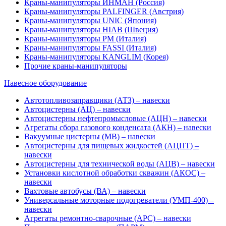
Краны-манипуляторы ИНМАН (Россия)
Краны-манипуляторы PALFINGER (Австрия)
Краны-манипуляторы UNIC (Япония)
Краны-манипуляторы HIAB (Швеция)
Краны-манипуляторы PM (Италия)
Краны-манипуляторы FASSI (Италия)
Краны-манипуляторы KANGLIM (Корея)
Прочие краны-манипуляторы
Навесное оборудование
Автотопливозаправщики (АТЗ) – навески
Автоцистерны (АЦ) – навески
Автоцистерны нефтепромысловые (АЦН) – навески
Агрегаты сбора газового конденсата (АКН) – навески
Вакуумные цистерны (МВ) – навески
Автоцистерны для пищевых жидкостей (АЦПТ) –
навески
Автоцистерны для технической воды (АЦВ) – навески
Установки кислотной обработки скважин (АКОС) –
навески
Вахтовые автобусы (ВА) – навески
Универсальные моторные подогреватели (УМП-400) –
навески
Агрегаты ремонтно-сварочные (АРС) – навески