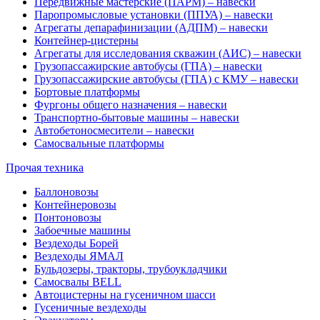
Передвижные мастерские (ПАРМ) – навески
Паропромысловые установки (ППУА) – навески
Агрегаты депарафинизации (АДПМ) – навески
Контейнер-цистерны
Агрегаты для исследования скважин (АИС) – навески
Грузопассажирские автобусы (ГПА) – навески
Грузопассажирские автобусы (ГПА) с КМУ – навески
Бортовые платформы
Фургоны общего назначения – навески
Транспортно-бытовые машины – навески
Автобетоносмесители – навески
Самосвальные платформы
Прочая техника
Баллоновозы
Контейнеровозы
Понтоновозы
Забоечные машины
Вездеходы Борей
Вездеходы ЯМАЛ
Бульдозеры, тракторы, трубоукладчики
Самосвалы BELL
Автоцистерны на гусеничном шасси
Гусеничные вездеходы