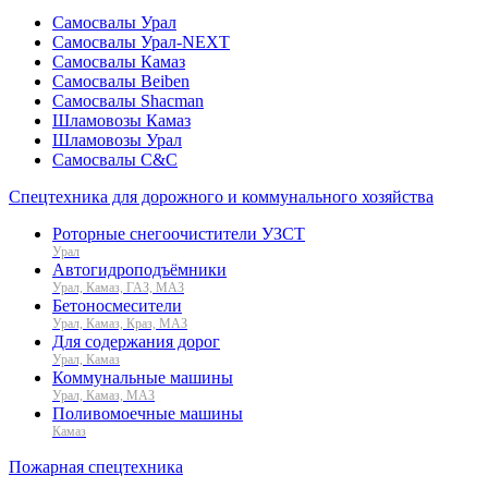
Самосвалы Урал
Самосвалы Урал-NEXT
Самосвалы Камаз
Самосвалы Beiben
Самосвалы Shacman
Шламовозы Камаз
Шламовозы Урал
Самосвалы C&C
Спецтехника для дорожного и коммунального хозяйства
Роторные снегоочистители УЗСТ
Урал
Автогидроподъёмники
Урал, Камаз, ГАЗ, МАЗ
Бетоносмесители
Урал, Камаз, Краз, МАЗ
Для содержания дорог
Урал, Камаз
Коммунальные машины
Урал, Камаз, МАЗ
Поливомоечные машины
Камаз
Пожарная спецтехника