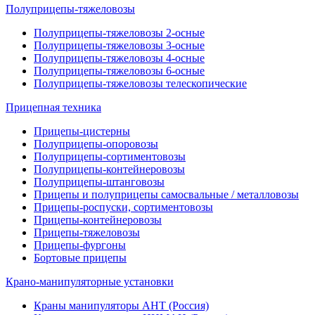
Полуприцепы-тяжеловозы
Полуприцепы-тяжеловозы 2-осные
Полуприцепы-тяжеловозы 3-осные
Полуприцепы-тяжеловозы 4-осные
Полуприцепы-тяжеловозы 6-осные
Полуприцепы-тяжеловозы телескопические
Прицепная техника
Прицепы-цистерны
Полуприцепы-опоровозы
Полуприцепы-сортиментовозы
Полуприцепы-контейнеровозы
Полуприцепы-штанговозы
Прицепы и полуприцепы самосвальные / металловозы
Прицепы-роспуски, сортиментовозы
Прицепы-контейнеровозы
Прицепы-тяжеловозы
Прицепы-фургоны
Бортовые прицепы
Крано-манипуляторные установки
Краны манипуляторы АНТ (Россия)