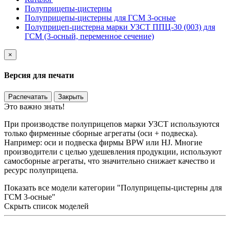
Полуприцепы-цистерны
Полуприцепы-цистерны для ГСМ 3-осные
Полуприцеп-цистерна марки УЗСТ ППЦ-30 (003) для
ГСМ (3-осный, переменное сечение)
×
Версия для печати
Распечатать
Закрыть
Это важно знать!
При производстве полуприцепов марки УЗСТ используются
только фирменные сборные агрегаты (оси + подвеска).
Например: оси и подвеска фирмы BPW или HJ. Многие
производители с целью удешевления продукции, используют
самосборные агрегаты, что значительно снижает качество и
ресурс полуприцепа.
Показать все модели категории "Полуприцепы-цистерны для
ГСМ 3-осные"
Скрыть список моделей