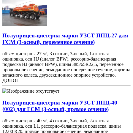
Полуприцеп-цистерна марки УЗСТ ППЦ-27 для
ГСМ (3-осный, переменное сечение)
объем цистерны 27 м³, 3 секции, 3-осный, 1-скатная
ошиновка, оси HJ (аналог BPW), рессорно-балансирная
подвеска HJ (аналог BPW), шины 385/65R22,5, переменное
продольное сечение, чемоданное поперечное сечение, корзина
запасного колеса, двухсекционное опорное устройство,
ДОПОГ
Полуприцеп-цистерна марки УЗСТ ППЦ-40
(002) для ГСМ (3-осный, прямое сечение)
объем цистерны 40 м³, 4 секции, 3-осный, 2-скатная
ошиновка, оси L1, рессорно-балансирная подвеска, шины
12,00 R20, прямое продольное сечение, чемоданное