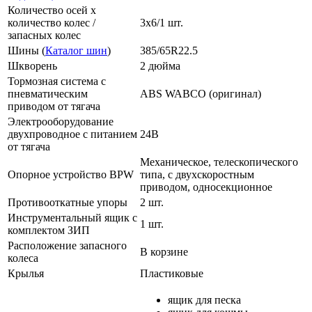
Количество осей х
количество колес /
3х6/1 шт.
запасных колес
Шины (
Каталог шин
)
385/65R22.5
Шкворень
2 дюйма
Тормозная система с
пневматическим
ABS WABCO (оригинал)
приводом от тягача
Электрооборудование
двухпроводное с питанием
24В
от тягача
Механическое, телескопического
Опорное устройство BPW
типа, с двухскоростным
приводом, односекционное
Противооткатные упоры
2 шт.
Инструментальный ящик с
1 шт.
комплектом ЗИП
Расположение запасного
В корзине
колеса
Крылья
Пластиковые
ящик для песка