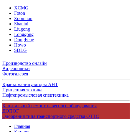
XCMG
Foton
Zoomlion
Shantui
Liugong
Longgong
DongFeng
Howo
SDLG
Производство онлайн
Видеоролики
Фотогалерея
Краны-манипуляторы АНТ
Прицепная техника
Нефтепромысловая спецтехника
Капитальный ремонт навесного оборудования
ДОПОГ
Одобрения типа транспортного средства ОТТС
Главная
Каталог