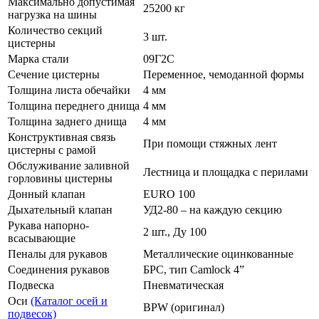
Максимально допустимая
25200 кг
нагрузка на шины
Количество секций
3 шт.
цистерны
Марка стали
09Г2С
Сечение цистерны
Переменное, чемоданной формы
Толщина листа обечайки
4 мм
Толщина переднего днища
4 мм
Толщина заднего днища
4 мм
Конструктивная связь
При помощи стяжных лент
цистерны с рамой
Обслуживание заливной
Лестница и площадка с перилами
горловины цистерны
Донный клапан
EURO 100
Дыхательный клапан
УД2-80 – на каждую секцию
Рукава напорно-
2 шт., Ду 100
всасывающие
Пеналы для рукавов
Металлические оцинкованные
Соединения рукавов
БРС, тип Camlock 4”
Подвеска
Пневматическая
Оси
(Каталог осей и
BPW (оригинал)
подвесок)