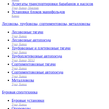
Агрегаты транспортировки барабанов и насосов
Урал, Камаз, Shacman
Установки блоков манифольдов
Камаз
Лесовозы, трубовозы, сортиментовозы, металловозы
Лесовозные тягачи
Урал, Камаз
Лесовозные автопоезда
Урал, Камаз
Трубовозные и плетевозные тягачи
Урал, Камаз
Трубоплетевозные автопоезда
Урал, Камаз, МАЗ
Сортиментовозные тягачи
Урал, Камаз
Сортиментовозные автопоезда
Урал, Камаз
Металловозы
Урал, Камаз
Буровая спецтехника
Буровые установки
Урал, Камаз
Опоровозы