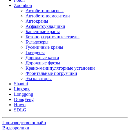
Foton
Zoomlion
Автобетононасосы
Автобетоносмесители
Автокраны
Асфальтоукладчики
Башенные краны
Бетонораздаточные стрелы
Бульдозеры
Гусеничные краны
Грейдеры
Дорожные катки
Дорожные фрезы
Крано-манипуляторные установки
Фронтальные погрузчики
Экскаваторы
Shantui
Liugong
Longgong
DongFeng
Howo
SDLG
Производство онлайн
Видеоролики