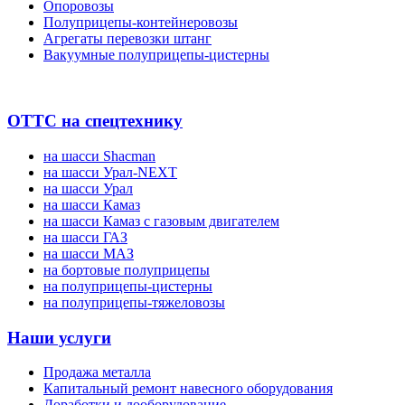
Опоровозы
Полуприцепы-контейнеровозы
Агрегаты перевозки штанг
Вакуумные полуприцепы-цистерны
ОТТС на спецтехнику
на шасси Shacman
на шасси Урал-NEXT
на шасси Урал
на шасси Камаз
на шасси Камаз с газовым двигателем
на шасси ГАЗ
на шасси МАЗ
на бортовые полуприцепы
на полуприцепы-цистерны
на полуприцепы-тяжеловозы
Наши услуги
Продажа металла
Капитальный ремонт навесного оборудования
Доработки и дооборудование