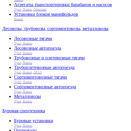
Агрегаты транспортировки барабанов и насосов
Урал, Камаз, Shacman
Установки блоков манифольдов
Камаз
Лесовозы, трубовозы, сортиментовозы, металловозы
Лесовозные тягачи
Урал, Камаз
Лесовозные автопоезда
Урал, Камаз
Трубовозные и плетевозные тягачи
Урал, Камаз
Трубоплетевозные автопоезда
Урал, Камаз, МАЗ
Сортиментовозные тягачи
Урал, Камаз
Сортиментовозные автопоезда
Урал, Камаз
Металловозы
Урал, Камаз
Буровая спецтехника
Буровые установки
Урал, Камаз
Опоровозы