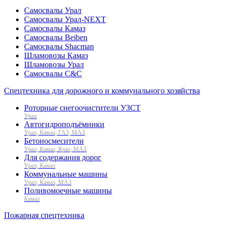
Самосвалы Урал
Самосвалы Урал-NEXT
Самосвалы Камаз
Самосвалы Beiben
Самосвалы Shacman
Шламовозы Камаз
Шламовозы Урал
Самосвалы C&C
Спецтехника для дорожного и коммунального хозяйства
Роторные снегоочистители УЗСТ
Урал
Автогидроподъёмники
Урал, Камаз, ГАЗ, МАЗ
Бетоносмесители
Урал, Камаз, Краз, МАЗ
Для содержания дорог
Урал, Камаз
Коммунальные машины
Урал, Камаз, МАЗ
Поливомоечные машины
Камаз
Пожарная спецтехника