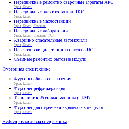
Передвижные ремонтно-сварочные агрегаты АРС
Урал, Камаз
Передвижные электростанции ПЭС
Урал, Камаз
Передвижные маслостанции
Урал, Камаз, Shacman
Передвижные лаборатории
Урал, Камаз, Shacman, ГАЗ
Аварийно-спасательные автомобили
Урал, Камаз
Перекачивающие станции горючего ПСГ
Урал, Камаз
Съемные ремонтно-бытовые модули
Фургонная спецтехника
Фургоны общего назначения
Урал, Камаз
Фургоны-рефрижераторы
Урал, Камаз
Транспортно-бытовые машины (ТБМ)
Урал, Камаз
Фургоны для перевозки взрывчатых веществ
Урал, Камаз
Нефтепромысловая спецтехника