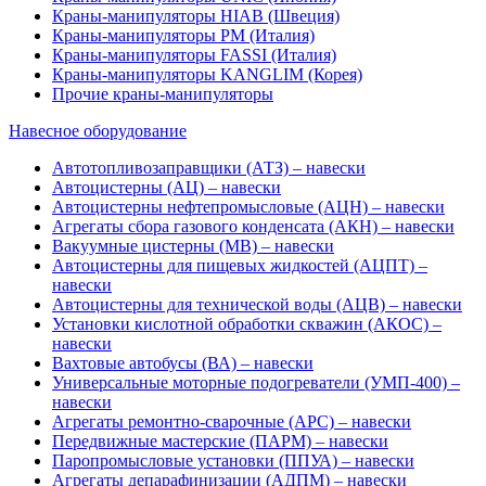
Краны-манипуляторы HIAB (Швеция)
Краны-манипуляторы PM (Италия)
Краны-манипуляторы FASSI (Италия)
Краны-манипуляторы KANGLIM (Корея)
Прочие краны-манипуляторы
Навесное оборудование
Автотопливозаправщики (АТЗ) – навески
Автоцистерны (АЦ) – навески
Автоцистерны нефтепромысловые (АЦН) – навески
Агрегаты сбора газового конденсата (АКН) – навески
Вакуумные цистерны (МВ) – навески
Автоцистерны для пищевых жидкостей (АЦПТ) –
навески
Автоцистерны для технической воды (АЦВ) – навески
Установки кислотной обработки скважин (АКОС) –
навески
Вахтовые автобусы (ВА) – навески
Универсальные моторные подогреватели (УМП-400) –
навески
Агрегаты ремонтно-сварочные (АРС) – навески
Передвижные мастерские (ПАРМ) – навески
Паропромысловые установки (ППУА) – навески
Агрегаты депарафинизации (АДПМ) – навески