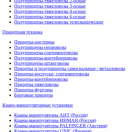
Полуприцепы-тяжеловозы 2-осные
Полуприцепы-тяжеловозы 3-осные
Полуприцепы-тяжеловозы 4-осные
Полуприцепы-тяжеловозы 6-осные
Полуприцепы-тяжеловозы телескопические
Прицепная техника
Прицепы-цистерны
Полуприцепы-опоровозы
Полуприцепы-сортиментовозы
Полуприцепы-контейнеровозы
Полуприцепы-штанговозы
Прицепы и полуприцепы самосвальные / металловозы
Прицепы-роспуски, сортиментовозы
Прицепы-контейнеровозы
Прицепы-тяжеловозы
Прицепы-фургоны
Бортовые прицепы
Крано-манипуляторные установки
Краны манипуляторы АНТ (Россия)
Краны-манипуляторы ИНМАН (Россия)
Краны-манипуляторы PALFINGER (Австрия)
Краны-манипуляторы UNIC (Япония)