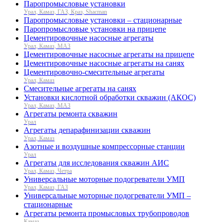
Паропромысловые установки
Урал, Камаз, ГАЗ, Краз, Shacman
Паропромысловые установки – стационарные
Паропромысловые установки на прицепе
Цементировочные насосные агрегаты
Урал, Камаз, МАЗ
Цементировочные насосные агрегаты на прицепе
Цементировочные насосные агрегаты на санях
Цементировочно-смесительные агрегаты
Урал, Камаз
Смесительные агрегаты на санях
Установки кислотной обработки скважин (АКОС)
Урал, Камаз, МАЗ
Агрегаты ремонта скважин
Урал
Агрегаты депарафинизации скважин
Урал, Камаз
Азотные и воздушные компрессорные станции
Урал
Агрегаты для исследования скважин АИС
Урал, Камаз, Четра
Универсальные моторные подогреватели УМП
Урал, Камаз, ГАЗ
Универсальные моторные подогреватели УМП –
стационарные
Агрегаты ремонта промысловых трубопроводов
Камаз