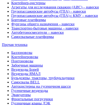
Контейнер-цистерны
Агрегаты для исследования скважин (АИС) – навески
Грузопассажирские автобусы (ГПА) – навески
Грузопассажирские автобусы (ГПА) с КМУ – навески
Бортовые платформы
Фургоны общего назначения – навески
Транспортно-бытовые машины – навески
Автобетоносмесители – навески
Самосвальные платформы
Прочая техника
Баллоновозы
Контейнеровозы
Понтоновозы
Забоечные машины
Вездеходы Борей
Вездеходы ЯМАЛ
Бульдозеры, тракторы, трубоукладчики
Самосвалы BELL
Автоцистерны на гусеничном шасси
Гусеничные вездеходы
Эвакуаторы
Фронтальные погрузчики
Гусеничные краны ДЭК