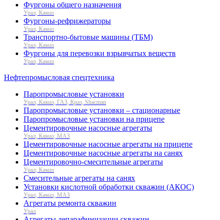
Фургоны общего назначения
Урал, Камаз
Фургоны-рефрижераторы
Урал, Камаз
Транспортно-бытовые машины (ТБМ)
Урал, Камаз
Фургоны для перевозки взрывчатых веществ
Урал, Камаз
Нефтепромысловая спецтехника
Паропромысловые установки
Урал, Камаз, ГАЗ, Краз, Shacman
Паропромысловые установки – стационарные
Паропромысловые установки на прицепе
Цементировочные насосные агрегаты
Урал, Камаз, МАЗ
Цементировочные насосные агрегаты на прицепе
Цементировочные насосные агрегаты на санях
Цементировочно-смесительные агрегаты
Урал, Камаз
Смесительные агрегаты на санях
Установки кислотной обработки скважин (АКОС)
Урал, Камаз, МАЗ
Агрегаты ремонта скважин
Урал
Агрегаты депарафинизации скважин