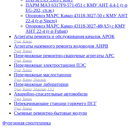
ПАРМ МАЗ 6317F9-571-051 с КМУ АНТ 4.4-1 (г-р
EG-202, сп.м.)
Опоровоз МАРС Камаз 43118-3027-50 с КМУ АНТ
22-4 (г-р Sincro)
Опоровоз МАРС Камаз 43118-3027-48(A5) с КМУ
АНТ 22-4 (г-р Fubag)
Агрегаты ремонта и обслуживания качалок АРОК
Урал, Камаз
Агрегаты наземного ремонта водоводов АНРВ
Урал, Камаз
Передвижные ремонтно-сварочные агрегаты АРС
Урал, Камаз
Передвижные электростанции ПЭС
Урал, Камаз
Передвижные маслостанции
Урал, Камаз, Shacman
Передвижные лаборатории
Урал, Камаз, Shacman, ГАЗ
Аварийно-спасательные автомобили
Урал, Камаз
Перекачивающие станции горючего ПСГ
Урал, Камаз
Съемные ремонтно-бытовые модули
Фургонная спецтехника