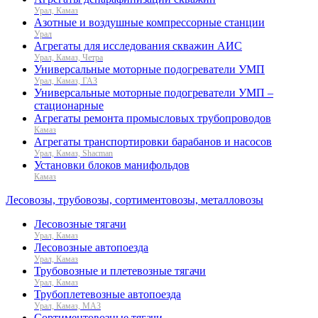
Урал, Камаз
Азотные и воздушные компрессорные станции
Урал
Агрегаты для исследования скважин АИС
Урал, Камаз, Четра
Универсальные моторные подогреватели УМП
Урал, Камаз, ГАЗ
Универсальные моторные подогреватели УМП –
стационарные
Агрегаты ремонта промысловых трубопроводов
Камаз
Агрегаты транспортировки барабанов и насосов
Урал, Камаз, Shacman
Установки блоков манифольдов
Камаз
Лесовозы, трубовозы, сортиментовозы, металловозы
Лесовозные тягачи
Урал, Камаз
Лесовозные автопоезда
Урал, Камаз
Трубовозные и плетевозные тягачи
Урал, Камаз
Трубоплетевозные автопоезда
Урал, Камаз, МАЗ
Сортиментовозные тягачи