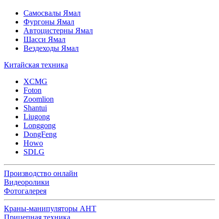
Самосвалы Ямал
Фургоны Ямал
Автоцистерны Ямал
Шасси Ямал
Вездеходы Ямал
Китайская техника
XCMG
Foton
Zoomlion
Shantui
Liugong
Longgong
DongFeng
Howo
SDLG
Производство онлайн
Видеоролики
Фотогалерея
Краны-манипуляторы АНТ
Прицепная техника