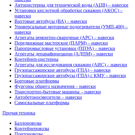
Автоцистерны для технической воды (АЦВ) – навески
Установки кислотной обработки скважин (АКОС) –
навески
Вахтовые автобусы (ВА) – навески
Универсальные моторные подогреватели (УМП-400) –
навески
Агрегаты ремонтно-сварочные (АРС) – навески
Передвижные мастерские (ПАРМ) – навески
Паропромысловые установки (ППУА) – навески
Агрегаты депарафинизации (АДПМ) – навески
Контейнер-цистерны
Агрегаты для исследования скважин (АИС) – навески
Грузопассажирские автобусы (ГПА) – навески
Грузопассажирские автобусы (ГПА) с КМУ – навески
Бортовые платформы
Фургоны общего назначения – навески
Транспортно-бытовые машины – навески
Автобетоносмесители – навески
Самосвальные платформы
Прочая техника
Баллоновозы
Контейнеровозы
Понтоновозы