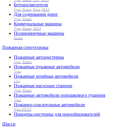
Бетоносмесители
Урал, Камаз, Краз, МАЗ
Для содержания дорог
Урал, Камаз
Коммунальные машины
Урал, Камаз, МАЗ
Поливомоечные машины
Камаз
Пожарная спецтехника
Пожарные автоцистерны
Урал, Камаз
Пожарные рукавные автомобили
Урал
Пожарные штабные автомобили
ГАЗ
Пожарные насосные станции
Урал, Камаз
Пожарные автомобили порошкового тушения
Урал
Пожарно-спасательные автомобили
Урал-NEXT
Прицепы-цистерны для пенообразователей
Шасси