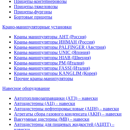
Прицепы-контейнеровозы
Прицепы-тяжеловозы
Прицепы-фургоны
Бортовые прицепы
Крано-манипуляторные установки
Краны манипуляторы АНТ (Россия)
Краны-манипуляторы ИНМАН (Россия)
Краны-манипуляторы PALFINGER (Австрия)
Краны-манипуляторы UNIC (Япония)
Краны-манипуляторы HIAB (Швеция)
Краны-манипуляторы PM (Италия)
Краны-манипуляторы FASSI (Италия)
Краны-манипуляторы KANGLIM (Корея)
Прочие краны-манипуляторы
Навесное оборудование
Автотопливозаправщики (АТЗ) – навески
Автоцистерны (АЦ) – навески
Автоцистерны нефтепромысловые (АЦН) – навески
Агрегаты сбора газового конденсата (АКН) – навески
Вакуумные цистерны (МВ) – навески
Автоцистерны для пищевых жидкостей (АЦПТ) –
навески