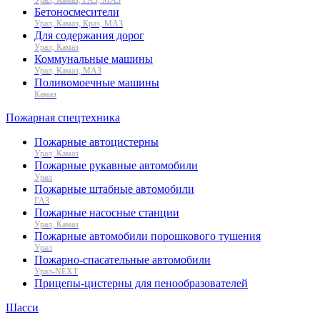
Бетоносмесители
Урал, Камаз, Краз, МАЗ
Для содержания дорог
Урал, Камаз
Коммунальные машины
Урал, Камаз, МАЗ
Поливомоечные машины
Камаз
Пожарная спецтехника
Пожарные автоцистерны
Урал, Камаз
Пожарные рукавные автомобили
Урал
Пожарные штабные автомобили
ГАЗ
Пожарные насосные станции
Урал, Камаз
Пожарные автомобили порошкового тушения
Урал
Пожарно-спасательные автомобили
Урал-NEXT
Прицепы-цистерны для пенообразователей
Шасси