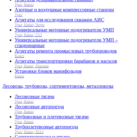
Урал, Камаз
Азотные и воздушные компрессорные станции
Урал
Агрегаты для исследования скважин АИС
Урал, Камаз, Четра
Универсальные моторные подогреватели УМП
Урал, Камаз, ГАЗ
Универсальные моторные подогреватели УМП –
стационарные
Агрегаты ремонта промысловых трубопроводов
Камаз
Агрегаты транспортировки барабанов и насосов
Урал, Камаз, Shacman
Установки блоков манифольдов
Камаз
Лесовозы, трубовозы, сортиментовозы, металловозы
Лесовозные тягачи
Урал, Камаз
Лесовозные автопоезда
Урал, Камаз
Трубовозные и плетевозные тягачи
Урал, Камаз
Трубоплетевозные автопоезда
Урал, Камаз, МАЗ
Сортиментовозные тягачи