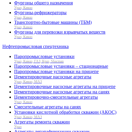
Фургоны общего назначения
Урал, Камаз
Фургоны-рефрижераторы
Урал, Камаз
Транспортно-бытовые машины (ТБМ)
Урал, Камаз
Фургоны для перевозки взрывчатых веществ
Урал, Камаз
Нефтепромысловая спецтехника
Паропромысловые установки
Урал, Камаз, ГАЗ, Краз, Shacman
Паропромысловые установки – стационарные
Паропромысловые установки на прицепе
Цементировочные насосные агрегаты
Урал, Камаз, МАЗ
Цементировочные насосные агрегаты на прицепе
Цементировочные насосные агрегаты на санях
Цементировочно-смесительные агрегаты
Урал, Камаз
Смесительные агрегаты на санях
Установки кислотной обработки скважин (АКОС)
Урал, Камаз, МАЗ
Агрегаты ремонта скважин
Урал
Агрегаты депарафинизации скважин