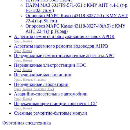
ПАРМ МАЗ 6317F9-571-051 с КМУ АНТ 4.4-1 (г-р
EG-202, сп.м.)
Опоровоз МАРС Камаз 43118-3027-50 с КМУ АНТ
22-4 (г-р Sincro)
Опоровоз МАРС Камаз 43118-3027-48(A5) с КМУ
АНТ 22-4 (г-р Fubag)
Агрегаты ремонта и обслуживания качалок АРОК
Урал, Камаз
Агрегаты наземного ремонта водоводов АНРВ
Урал, Камаз
Передвижные ремонтно-сварочные агрегаты АРС
Урал, Камаз
Передвижные электростанции ПЭС
Урал, Камаз
Передвижные маслостанции
Урал, Камаз, Shacman
Передвижные лаборатории
Урал, Камаз, Shacman, ГАЗ
Аварийно-спасательные автомобили
Урал, Камаз
Перекачивающие станции горючего ПСГ
Урал, Камаз
Съемные ремонтно-бытовые модули
Фургонная спецтехника