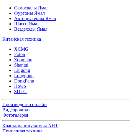
Самосвалы Ямал
Фургоны Ямал
Автоцистерны Ямал
Шасси Ямал
Вездеходы Ямал
Китайская техника
XCMG
Foton
Zoomlion
Shantui
Liugong
Longgong
DongFeng
Howo
SDLG
Производство онлайн
Видеоролики
Фотогалерея
Краны-манипуляторы АНТ
Прицепная техника