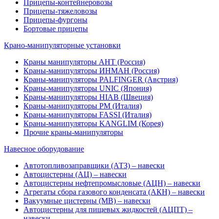
Прицепы-контейнеровозы
Прицепы-тяжеловозы
Прицепы-фургоны
Бортовые прицепы
Крано-манипуляторные установки
Краны манипуляторы АНТ (Россия)
Краны-манипуляторы ИНМАН (Россия)
Краны-манипуляторы PALFINGER (Австрия)
Краны-манипуляторы UNIC (Япония)
Краны-манипуляторы HIAB (Швеция)
Краны-манипуляторы PM (Италия)
Краны-манипуляторы FASSI (Италия)
Краны-манипуляторы KANGLIM (Корея)
Прочие краны-манипуляторы
Навесное оборудование
Автотопливозаправщики (АТЗ) – навески
Автоцистерны (АЦ) – навески
Автоцистерны нефтепромысловые (АЦН) – навески
Агрегаты сбора газового конденсата (АКН) – навески
Вакуумные цистерны (МВ) – навески
Автоцистерны для пищевых жидкостей (АЦПТ) –
навески