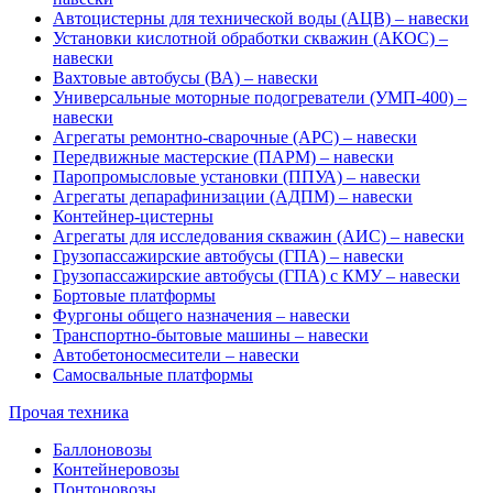
Автоцистерны для технической воды (АЦВ) – навески
Установки кислотной обработки скважин (АКОС) –
навески
Вахтовые автобусы (ВА) – навески
Универсальные моторные подогреватели (УМП-400) –
навески
Агрегаты ремонтно-сварочные (АРС) – навески
Передвижные мастерские (ПАРМ) – навески
Паропромысловые установки (ППУА) – навески
Агрегаты депарафинизации (АДПМ) – навески
Контейнер-цистерны
Агрегаты для исследования скважин (АИС) – навески
Грузопассажирские автобусы (ГПА) – навески
Грузопассажирские автобусы (ГПА) с КМУ – навески
Бортовые платформы
Фургоны общего назначения – навески
Транспортно-бытовые машины – навески
Автобетоносмесители – навески
Самосвальные платформы
Прочая техника
Баллоновозы
Контейнеровозы
Понтоновозы